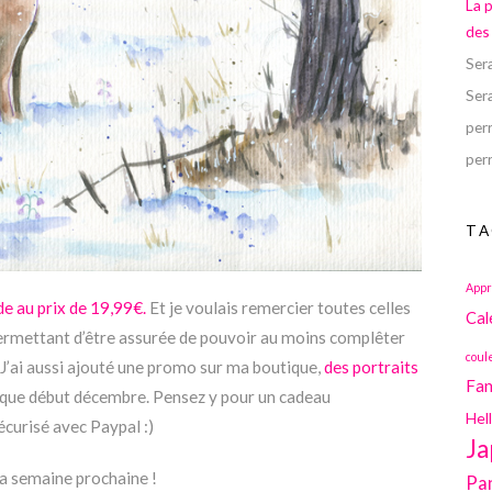
La 
des
Ser
Ser
perr
perr
TA
Appr
e au prix de 19,99€.
Et je voulais remercier toutes celles
Cal
ermettant d’être assurée de pouvoir au moins complêter
coul
’ai aussi ajouté une promo sur ma boutique,
des portraits
Fan
sque début décembre. Pensez y pour un cadeau
Hel
curisé avec Paypal :)
Ja
la semaine prochaine !
Pa