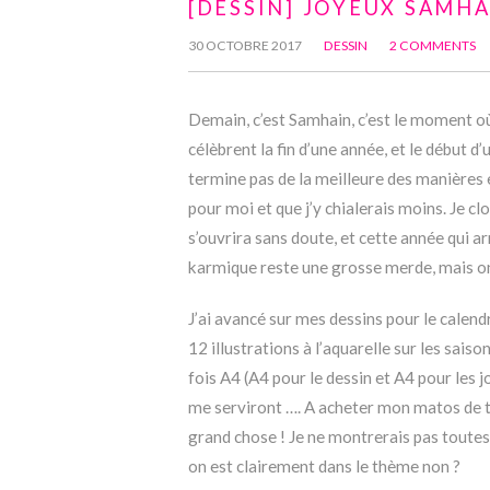
[DESSIN] JOYEUX SAMHA
30 OCTOBRE 2017
DESSIN
2 COMMENTS
Demain, c’est Samhain, c’est le moment où 
célèbrent la fin d’une année, et le début 
termine pas de la meilleure des manières e
pour moi et que j’y chialerais moins. Je cl
s’ouvrira sans doute, et cette année qui ar
karmique reste une grosse merde, mais on 
J’ai avancé sur mes dessins pour le calendr
12 illustrations à l’aquarelle sur les saiso
fois A4 (A4 pour le dessin et A4 pour les
me serviront …. A acheter mon matos de t
grand chose ! Je ne montrerais pas toutes
on est clairement dans le thème non ?