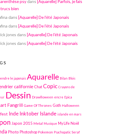
parenthèse psy
dans
[Aquarelle] Parfois, je fais
 trucs bien
afina
dans
[Aquarelle] De l’été Japonais
afina
dans
[Aquarelle] De l’été Japonais
ick jones
dans
[Aquarelle] De l’été Japonais
ick jones
dans
[Aquarelle] De l’été Japonais
GS
Aquarelle
endre le japonais
Bilan
Blois
Copic
californie
endrier
Chat
Crayons de
Dessin
Drawlloween
eur
encre
Epica
art
Fangrill
Game Of Thrones
Goth
Halloween
Inktober
Islande
Inde
lfest
islande en mars
pon
Japon 2015
Noël
Metal
My Life
Musique
nda
Photo
Photoshop
Pokemon
Psychopatic Seraf