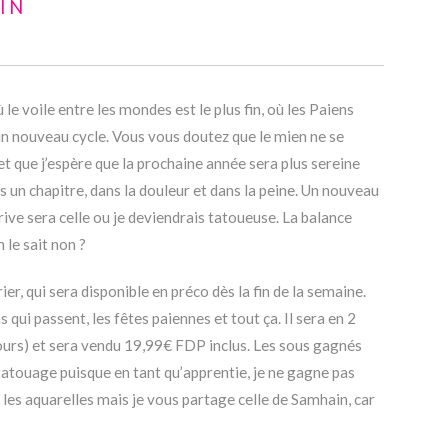
IN
le voile entre les mondes est le plus fin, où les Paiens
d’un nouveau cycle. Vous vous doutez que le mien ne se
t que j’espère que la prochaine année sera plus sereine
os un chapitre, dans la douleur et dans la peine. Un nouveau
rive sera celle ou je deviendrais tatoueuse. La balance
le sait non ?
ier, qui sera disponible en préco dès la fin de la semaine.
ns qui passent, les fêtes paiennes et tout ça. Il sera en 2
 jours) et sera vendu 19,99€ FDP inclus. Les sous gagnés
atouage puisque en tant qu’apprentie, je ne gagne pas
 les aquarelles mais je vous partage celle de Samhain, car