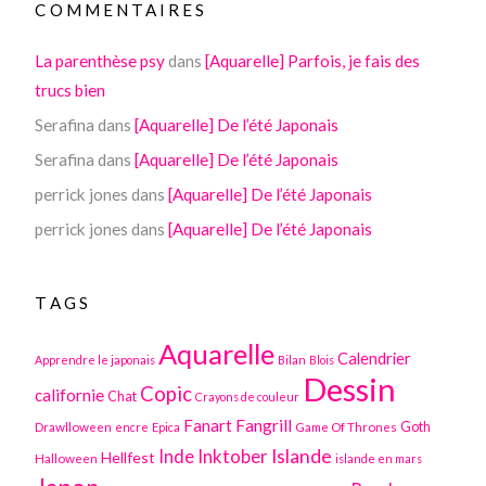
COMMENTAIRES
La parenthèse psy
dans
[Aquarelle] Parfois, je fais des
trucs bien
Serafina
dans
[Aquarelle] De l’été Japonais
Serafina
dans
[Aquarelle] De l’été Japonais
perrick jones
dans
[Aquarelle] De l’été Japonais
perrick jones
dans
[Aquarelle] De l’été Japonais
TAGS
Aquarelle
Calendrier
Apprendre le japonais
Bilan
Blois
Dessin
Copic
californie
Chat
Crayons de couleur
Fanart
Fangrill
Drawlloween
Game Of Thrones
Goth
encre
Epica
Inktober
Islande
Inde
Hellfest
Halloween
islande en mars