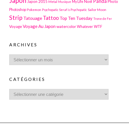
Japon
Panda
Japon 2015
Noël
Photo
Metal
My Life
Musique
Photoshop
Pokemon
Sailor Moon
Psychopatic Seraf is Psychopatic
Strip
Tattoo
Tatouage
Top Ten Tuesday
Trone de Fer
Voyage Au Japon
watercolor
Voyage
WTF
Whatever
ARCHIVES
CATÉGORIES