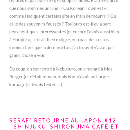
réputés et pas pour rien) et shops d’idoles. Etait-ce parce
que nous sommes un lundi ? Ou Korean Town est-il
comme l’indiquent certains site en train de mourrir ? Ou
ai-je des souvenirs faussés ? Toujours est-il qu’a part
deux boutiques interessantes (et encore j’avais aussi bien
à Harajuku) , c’était bien maigre, et a part des restos
(moins chers que la dernière fois j’ai trouvé) y’avait pas
grand chose à voir.
Du coup, on est rentré à Ikebukuro, on a mangé à Mos
Burger (et c’était moyen, mais bon, y’avait un burger
karaage je devais tester…. )
SERAF’ RETOURNE AU JAPON #12
: SHINJUKU, SHIROKUMA CAFÉ ET