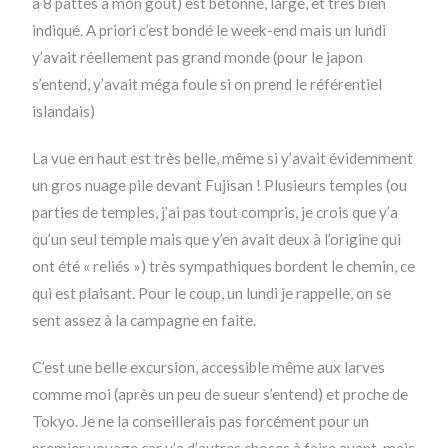
à 8 pattes à mon gout) est bétonné, large, et très bien
indiqué. A priori c’est bondé le week-end mais un lundi
y’avait réellement pas grand monde (pour le japon
s’entend, y’avait méga foule si on prend le référentiel
islandais)
La vue en haut est très belle, même si y’avait évidemment
un gros nuage pile devant Fujisan ! Plusieurs temples (ou
parties de temples, j’ai pas tout compris, je crois que y’a
qu’un seul temple mais que y’en avait deux à l’origine qui
ont été « reliés ») très sympathiques bordent le chemin, ce
qui est plaisant. Pour le coup, un lundi je rappelle, on se
sent assez à la campagne en faite.
C’est une belle excursion, accessible même aux larves
comme moi (après un peu de sueur s’entend) et proche de
Tokyo. Je ne la conseillerais pas forcément pour un
premier voyage car y’a d’autres choses à faire avant, mais