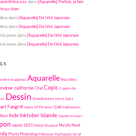
parenthèse psy
dans
[Aquarelle] Parfois, je fais
 trucs bien
afina
dans
[Aquarelle] De l’été Japonais
afina
dans
[Aquarelle] De l’été Japonais
ick jones
dans
[Aquarelle] De l’été Japonais
ick jones
dans
[Aquarelle] De l’été Japonais
GS
Aquarelle
endre le japonais
Bilan
Blois
Copic
californie
endrier
Chat
Crayons de
Dessin
Drawlloween
eur
encre
Epica
art
Fangrill
Game Of Thrones
Goth
Halloween
Inktober
Islande
Inde
lfest
islande en mars
pon
Japon 2015
Noël
Metal
My Life
Musique
nda
Photo
Photoshop
Pokemon
Psychopatic Seraf