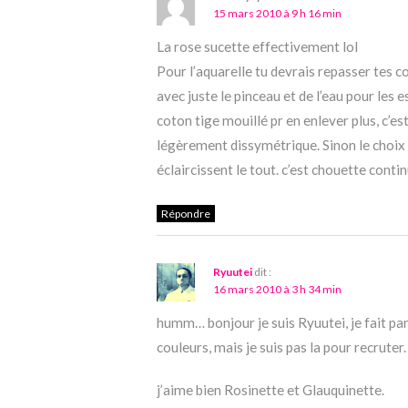
15 mars 2010 à 9 h 16 min
La rose sucette effectivement lol
Pour l’aquarelle tu devrais repasser tes 
avec juste le pinceau et de l’eau pour les 
coton tige mouillé pr en enlever plus, c’es
légèrement dissymétrique. Sinon le choix 
éclaircissent le tout. c’est chouette contin
Répondre
Ryuutei
dit :
16 mars 2010 à 3 h 34 min
humm… bonjour je suis Ryuutei, je fait part
couleurs, mais je suis pas la pour recruter.
j’aime bien Rosinette et Glauquinette.