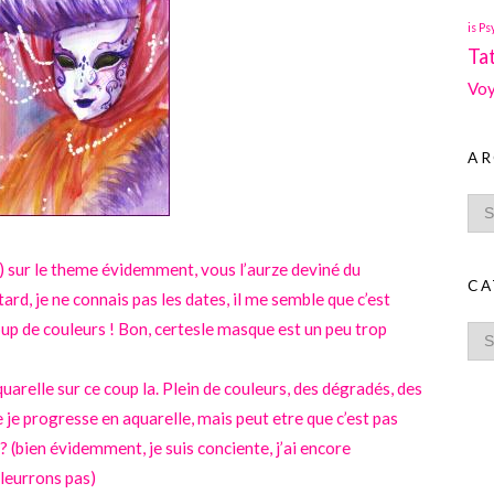
is Ps
Ta
Voy
AR
?) sur le theme évidemment, vous l’aurze deviné du
CA
ard, je ne connais pas les dates, il me semble que c’est
up de couleurs ! Bon, certesle masque est un peu trop
quarelle sur ce coup la. Plein de couleurs, des dégradés, des
ue je progresse en aquarelle, mais peut etre que c’est pas
 ? (bien évidemment, je suis conciente, j’ai encore
 leurrons pas)