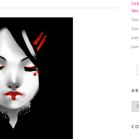
La 
des
Ser
Ser
perr
perr
AR
CO