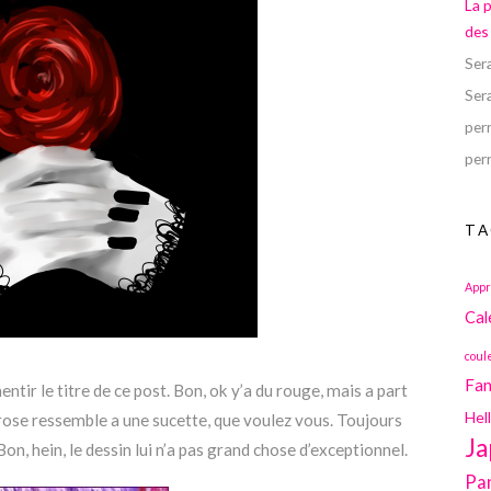
La 
des
Ser
Ser
perr
perr
TA
Appr
Cal
coul
Fan
entir le titre de ce post. Bon, ok y’a du rouge, mais a part
Hel
la rose ressemble a une sucette, que voulez vous. Toujours
Ja
 Bon, hein, le dessin lui n’a pas grand chose d’exceptionnel.
Pa