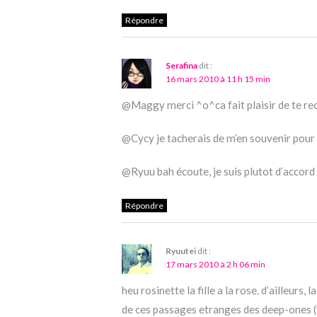
Répondre
Serafina
dit :
16 mars 2010 à 11 h 15 min
@Maggy merci ^o^ca fait plaisir de te recr
@Cycy je tacherais de m’en souvenir pour 
@Ryuu bah écoute, je suis plutot d’accord
Répondre
Ryuutei
dit :
17 mars 2010 à 2 h 06 min
heu rosinette la fille a la rose. d’ailleurs,
de ces passages etranges des deep-ones (teh