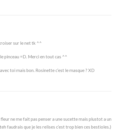
oiser sur le net tk ^^
le pinceau =D. Merci en tout cas ^^
 avec toi mais bon. Rosinette c’est le masque ? XD
 la fleur ne me fait pas penser a une sucette mais plustot a un
 faudrais que je les relises c’est trop bien ces bestioles.)