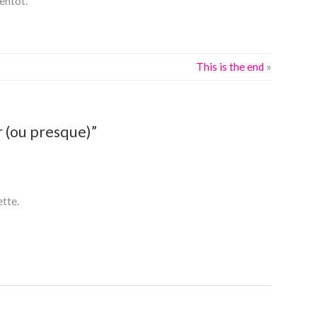
ientot.
This is the end
»
 (ou presque)”
ette.