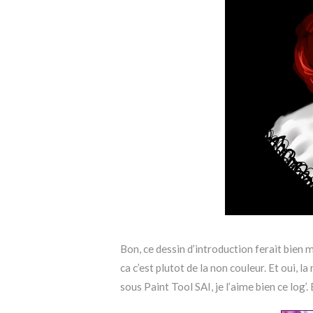
Bon, ce dessin d’introduction ferait bien m
ca c’est plutot de la non couleur. Et oui, 
sous Paint Tool SAI, je l’aime bien ce log’.