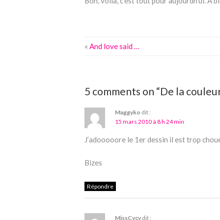
Bon, voila, c’est tout pour aujourdh’ui. A b
«
And love said …
5 comments on “De la couleur
Maggyko
dit :
15 mars 2010 à 8 h 24 min
J’adooooore le 1er dessin il est trop chou
Bizes
Répondre
MissCycy
dit :