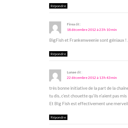
Répondre
Firea
dit :
18 décembre 2012 à 23 h 10 min
BigFish et Frankenweenie sont géniaux ! J’a
Répondre
Lunae
dit :
22 décembre 2012 à 13 h 43 min
très bonne initiative de la part de la chaî
tu dis, c’est chouette qu’ils n’aient pas m
Et BIg Fish est effectivement une merveill
Répondre