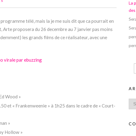
TS
La 
des
Ser
rogramme télé, mais la je me suis dit que ca pourrait en
Ser
et, Arte proposera du 26 decembre au 7 janvier pas moins
perr
videmment) les grands films de ce réalisateur, avec une
perr
o virale par ebuzzing
AR
 Ed Wood »
.50 et « Frankenweenie » à 1h25 dans le cadre de « Court-
man »
CO
epy Hollow »