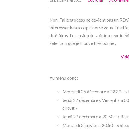
18 DÉCEMBRE 2012
CULTURE
7 COMMEN
Non, Fallengodess ne devient pas un RDV p
interesser beaucoup d’netre vous. En eff
de 6 films. L’occasion de voir (ou revoir é
sélection que je trouve très bonne .
Vidé
Au menu donc :
Mercredi 26 décembre à 22.30 – «
Jeudi 27 décembre « Vincent » à 00
circuit »
Jeudi 27 décembre à 20.50 – « Bat
Mercredi 2 janvier à 20.50 – « Sle