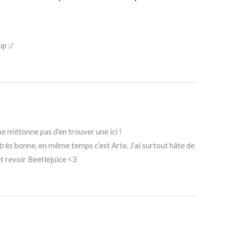
up :/
e m’étonne pas d’en trouver une ici !
rès bonne, en même temps c’est Arte. J’ai surtout hâte de
et revoir Beetlejuice <3