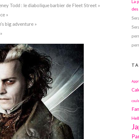
La 
ney Todd : le diabolique barbier de Fleet Street »
des
ice »
Ser
e’s big adventure »
Ser
 »
perr
perr
TA
Appr
Cal
coul
Fan
Hel
Ja
Pa