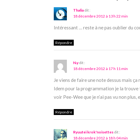
Thalia
dit :
18 décembre 2012 à 13 h 22 min
Intéressant … reste à ne pas oublier du co
Répondre
N.y
dit :
18 décembre 2012 à 17 h 11 min
Je viens de faire une note dessus mais ça n
Idem pour la programmation je la trouve t
voir Pee-Wee que je n’ai pas vu non plus, 
Répondre
Ryuutei krok'noisettes
dit :
18 décembre 2012 à 18 h 04 min