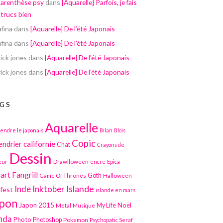
parenthèse psy
dans
[Aquarelle] Parfois, je fais
 trucs bien
afina
dans
[Aquarelle] De l’été Japonais
afina
dans
[Aquarelle] De l’été Japonais
ick jones
dans
[Aquarelle] De l’été Japonais
ick jones
dans
[Aquarelle] De l’été Japonais
GS
Aquarelle
endre le japonais
Bilan
Blois
Copic
californie
endrier
Chat
Crayons de
Dessin
Drawlloween
eur
encre
Epica
art
Fangrill
Game Of Thrones
Goth
Halloween
Inktober
Islande
Inde
lfest
islande en mars
pon
Japon 2015
Noël
Metal
My Life
Musique
nda
Photo
Photoshop
Pokemon
Psychopatic Seraf