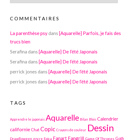
COMMENTAIRES
La parenthèse psy
dans
[Aquarelle] Parfois, je fais des
trucs bien
Serafina
dans
[Aquarelle] De l’été Japonais
Serafina
dans
[Aquarelle] De l’été Japonais
perrick jones
dans
[Aquarelle] De l’été Japonais
perrick jones
dans
[Aquarelle] De l’été Japonais
TAGS
Aquarelle
Calendrier
Apprendre le japonais
Bilan
Blois
Dessin
Copic
californie
Chat
Crayons de couleur
Fanart
Fangrill
Drawlloween
Game Of Thrones
Goth
encre
Epica