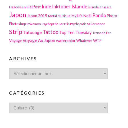
Inktober
Islande
Inde
Hellfest
Halloween
islande en mars
Japon
Panda
Japon 2015
Noël
Photo
Metal
My Life
Musique
Photoshop
Pokemon
Sailor Moon
Psychopatic Seraf is Psychopatic
Strip
Tattoo
Tatouage
Top Ten Tuesday
Trone de Fer
Voyage Au Japon
watercolor
Voyage
WTF
Whatever
ARCHIVES
CATÉGORIES