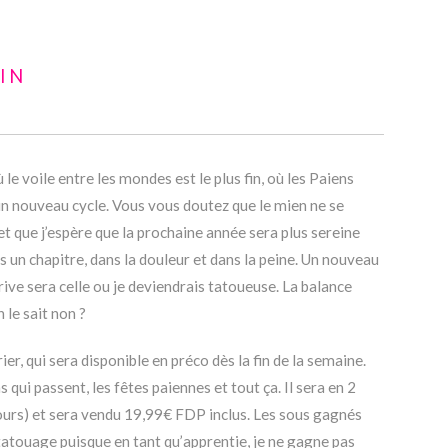
IN
le voile entre les mondes est le plus fin, où les Paiens
d’un nouveau cycle. Vous vous doutez que le mien ne se
t que j’espère que la prochaine année sera plus sereine
os un chapitre, dans la douleur et dans la peine. Un nouveau
rive sera celle ou je deviendrais tatoueuse. La balance
le sait non ?
ier, qui sera disponible en préco dès la fin de la semaine.
ns qui passent, les fêtes paiennes et tout ça. Il sera en 2
 jours) et sera vendu 19,99€ FDP inclus. Les sous gagnés
atouage puisque en tant qu’apprentie, je ne gagne pas