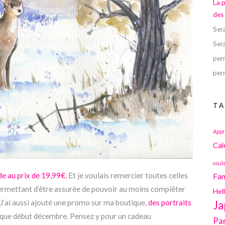
La 
des
Ser
Ser
perr
perr
TA
Appr
Cal
coul
e au prix de 19,99€.
Et je voulais remercier toutes celles
Fan
ermettant d’être assurée de pouvoir au moins complêter
Hel
’ai aussi ajouté une promo sur ma boutique,
des portraits
Ja
sque début décembre. Pensez y pour un cadeau
Pa