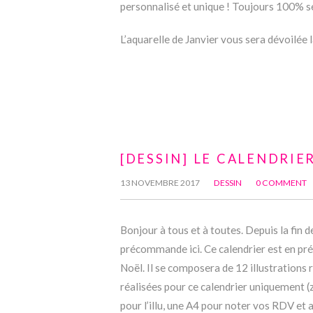
personnalisé et unique ! Toujours 100% sé
L’aquarelle de Janvier vous sera dévoilée 
[DESSIN] LE CALENDRI
13 NOVEMBRE 2017
DESSIN
0 COMMENT
Bonjour à tous et à toutes. Depuis la fin 
précommande ici. Ce calendrier est en p
Noël. Il se composera de 12 illustrations 
réalisées pour ce calendrier uniquement (z
pour l’illu, une A4 pour noter vos RDV et 