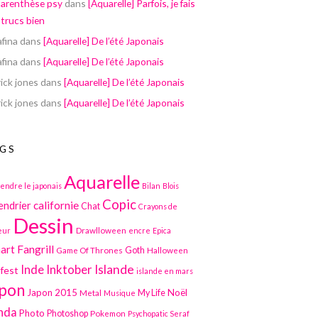
parenthèse psy
dans
[Aquarelle] Parfois, je fais
 trucs bien
afina
dans
[Aquarelle] De l’été Japonais
afina
dans
[Aquarelle] De l’été Japonais
ick jones
dans
[Aquarelle] De l’été Japonais
ick jones
dans
[Aquarelle] De l’été Japonais
GS
Aquarelle
endre le japonais
Bilan
Blois
Copic
californie
endrier
Chat
Crayons de
Dessin
Drawlloween
eur
encre
Epica
art
Fangrill
Game Of Thrones
Goth
Halloween
Inktober
Islande
Inde
lfest
islande en mars
pon
Japon 2015
Noël
Metal
My Life
Musique
nda
Photo
Photoshop
Pokemon
Psychopatic Seraf