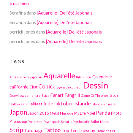
trucs bien
Serafina
dans
[Aquarelle] De l’été Japonais
Serafina
dans
[Aquarelle] De l’été Japonais
perrick jones
dans
[Aquarelle] De l’été Japonais
perrick jones
dans
[Aquarelle] De l’été Japonais
TAGS
Aquarelle
Calendrier
Apprendre le japonais
Bilan
Blois
Dessin
Copic
californie
Chat
Crayons de couleur
Fanart
Fangrill
Drawlloween
Game Of Thrones
Goth
encre
Epica
Inktober
Islande
Inde
Hellfest
Halloween
islande en mars
Japon
Panda
Japon 2015
Noël
Photo
Metal
My Life
Musique
Photoshop
Pokemon
Sailor Moon
Psychopatic Seraf is Psychopatic
Strip
Tattoo
Tatouage
Top Ten Tuesday
Trone de Fer