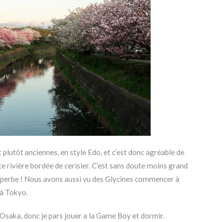
t plutôt anciennes, en style Edo, et c’est donc agréable de
ette rivière bordée de cerisier. C’est sans doute moins grand
uperbe ! Nous avons aussi vu des Glycines commencer à
 à Tokyo.
r Osaka, donc je pars jouer a la Game Boy et dormir.