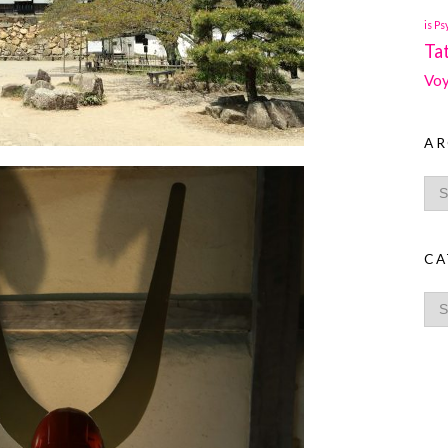
is Ps
Ta
Voy
AR
CA