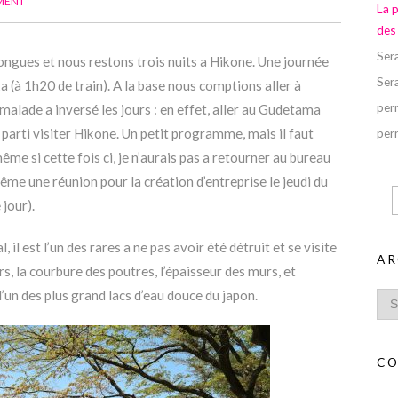
MENT
La 
des
Ser
 longues et nous restons trois nuits a Hikone. Une journée
Ser
ka (à 1h20 de train). A la base nous comptions aller à
perr
 malade a inversé les jours : en effet, aller au Gudetama
 parti visiter Hikone. Un petit programme, mais il faut
perr
ême si cette fois ci, je n’aurais pas a retourner au bureau
même une réunion pour la création d’entreprise le jeudi du
 jour).
 il est l’un des rares a ne pas avoir été détruit et se visite
AR
s, la courbure des poutres, l’épaisseur des murs, et
l’un des plus grand lacs d’eau douce du japon.
CO