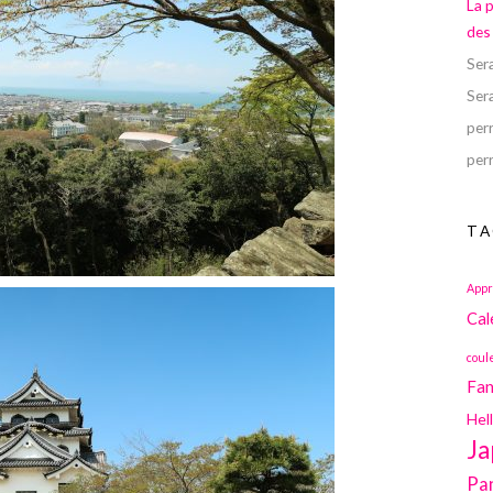
La 
des
Ser
Ser
perr
perr
TA
Appr
Cal
coul
Fan
Hel
Ja
Pa