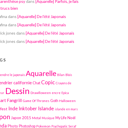
parenthèse psy
dans
[Aquarelle] Parfois, je fais
 trucs bien
afina
dans
[Aquarelle] De l’été Japonais
afina
dans
[Aquarelle] De l’été Japonais
ick jones
dans
[Aquarelle] De l’été Japonais
ick jones
dans
[Aquarelle] De l’été Japonais
GS
Aquarelle
endre le japonais
Bilan
Blois
Copic
californie
endrier
Chat
Crayons de
Dessin
Drawlloween
eur
encre
Epica
art
Fangrill
Game Of Thrones
Goth
Halloween
Inktober
Islande
Inde
lfest
islande en mars
pon
Japon 2015
Noël
Metal
My Life
Musique
nda
Photo
Photoshop
Pokemon
Psychopatic Seraf