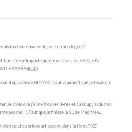
mais malheureusement, c’est un peu lèger :/
bon, c’ets n’importe quoi, mais bon, c’est GG, je l’ai
uis B/D HAAAAA @_@)
 un seul episode de HIMYM ! Faut vraiment que je fasse un
r. Je crois que j’aime trop les livres et du coup j’ai du mal
meme pas mal :(. Faut que je finisse la S1 de Mad Men…
t bien celui ou eric court tout nu dans la foret ? XD