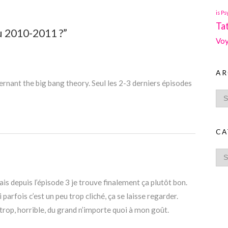
is Ps
Ta
u 2010-2011 ?”
Voy
AR
rnant the big bang theory. Seul les 2-3 derniers épisodes
CA
ais depuis l’épisode 3 je trouve finalement ça plutôt bon.
arfois c’est un peu trop cliché, ça se laisse regarder.
 trop, horrible, du grand n’importe quoi à mon goût.