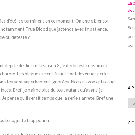
La 
des
Ser
ries d’été) se terminent en ce moment. On entre bientot
Ser
era notamment True Blood que jattends avec impatience.
perr
cié ou detesté ?
perr
it déjà le déclin sur la saison 3, le déclin est consommé.
n charme. Les blagues scientifiques sont devenues perles
gonistes sont superbement ignorées. Nous n’avons plus que
AR
ncés. Bref, je n’aime plus du tout autant qu’avant, je
e. Je pense qu’il serait temps que la serie s’arrête. Bref une
s tenu, juste trop pourri
CO
 assez décue du tournant commercial que prenait la serie.