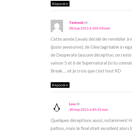
Répondre
Tenten8
dit :
28 mai 2011 à 10 h 03 min
Cette année j’avais décidé de remédier à
(juste awesome), de Glee (agréable à regar
de Desperate (aucune déception, on reste 
saison 5 et 6 de Supernatural (si tu conn
Break…. et je crois que c’est tout XD
Répondre
Lou
dit :
30 mai 2011 à 4 h 15 min
Quelques déceptions aussi, notamment Ho
pathos, mais le final était excellent alors