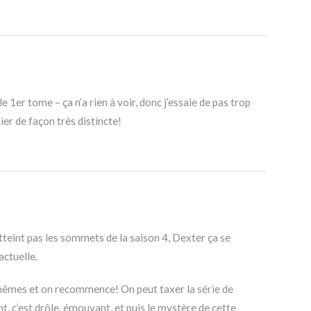
t le 1er tome – ça n’a rien à voir, donc j’essaie de pas trop
ier de façon très distincte!
atteint pas les sommets de la saison 4, Dexter ça se
actuelle.
êmes et on recommence! On peut taxer la série de
t, c’est drôle, émouvant, et puis le mystère de cette