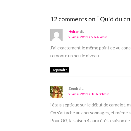
12 comments on “ Quid du cr
Helran
dit :
28 mai 2011 à 9 h 48 min
J’ai exactement le même point de vu conce
remonte un peu le niveau.
Répondre
Zomb
dit :
28 mai 2011 à 10 h 03 min
j’étais septique sur le début de camelot, m
On s’attache aux personnages, et même si p
Pour GG, la saison 4 aura été la saison de