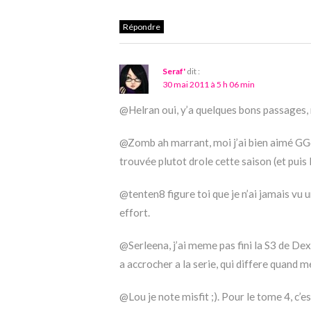
Répondre
Seraf'
dit :
30 mai 2011 à 5 h 06 min
@Helran oui, y’a quelques bons passages, 
@Zomb ah marrant, moi j’ai bien aimé GG4, 
trouvée plutot drole cette saison (et p
@tenten8 figure toi que je n’ai jamais vu
effort.
@Serleena, j’ai meme pas fini la S3 de Dexte
a accrocher a la serie, qui differe quand 
@Lou je note misfit ;). Pour le tome 4, c’es