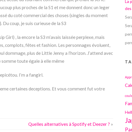
La 
aucoup plus proches de la S1 et me donnent donc un leger
des
 passé du coté commercial des choses (singles du moment
Ser
 Du coup, je suis curieuse de la S3
Ser
perr
ip Girl) , la encore la S3 m’avais laissée perplexe, mais
perr
es, complots, fêtes et fashion. Les personnages évoluent,
ul dommage, plus de Little Jenny a l’horizon. J’attend avec
ste somme toute égale à elle même
TA
picétou. I’m a fangirl.
Appr
Cal
meme certaines deceptions. Et vous comment fut votre
coul
Fan
Hel
Ja
Quelles alternatives à Spotify et Deezer ?
»
Pa