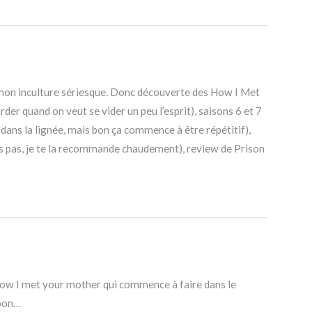
 mon inculture sériesque. Donc découverte des How I Met
der quand on veut se vider un peu l’esprit), saisons 6 et 7
dans la lignée, mais bon ça commence à être répétitif),
ais pas, je te la recommande chaudement), review de Prison
w I met your mother qui commence à faire dans le
 bon…