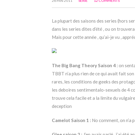
28 MAI 2011
SERIE
12 COMMENTS
La plupart des saisons des series (hors se
dans les series dites d’été , ou on trouv
Mais pour cette année , qu’ai-je vu , appré
The Big Bang Theory Saison 4 :
on senta
TBBT n’a plus rien de ce qui avait fait so
rares, les conditions de geeks des prota
les deboires sentimentalo-sexuels de 4 coi
trouve cela facile et a la limite du vulgair
deception
Camelot Saison 1 :
No comment, on n’a pa
Glee saison 2 :
J’en avais parlé , j’ai été