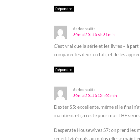
Répondre
Serleena
dit :
30 mai 2011 à 6 h 31 min
C’est vrai que la série et les livres – à par
comparer les deux en fait, et de les appréc
Répondre
Serleena
dit :
30 mai 2011 à 12 h 02 min
Dexter S5: excellente, même si le final n’
maintient et ça reste pour moi THE série 
Desperate Housewives S7: on prend les m
répétitivité mais au moins elle se maintien