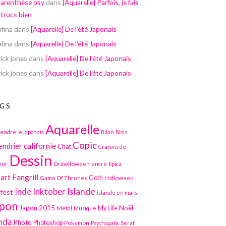
parenthèse psy
dans
[Aquarelle] Parfois, je fais
 trucs bien
afina
dans
[Aquarelle] De l’été Japonais
afina
dans
[Aquarelle] De l’été Japonais
ick jones
dans
[Aquarelle] De l’été Japonais
ick jones
dans
[Aquarelle] De l’été Japonais
GS
Aquarelle
endre le japonais
Bilan
Blois
Copic
californie
endrier
Chat
Crayons de
Dessin
Drawlloween
eur
encre
Epica
art
Fangrill
Game Of Thrones
Goth
Halloween
Inktober
Islande
Inde
lfest
islande en mars
pon
Japon 2015
Noël
Metal
My Life
Musique
nda
Photo
Photoshop
Pokemon
Psychopatic Seraf