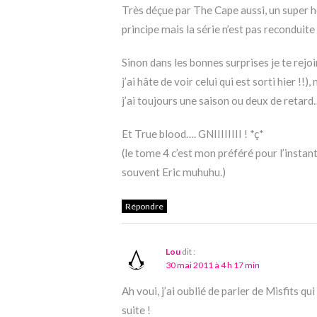
Très déçue par The Cape aussi, un super hé
principe mais la série n’est pas recondui
Sinon dans les bonnes surprises je te rejoi
j’ai hâte de voir celui qui est sorti hier !
j’ai toujours une saison ou deux de retard
Et True blood…. GNIIIIIIII ! *ç*
(le tome 4 c’est mon préféré pour l’instant,
souvent Eric muhuhu.)
Répondre
Lou
dit :
30 mai 2011 à 4 h 17 min
Ah voui, j’ai oublié de parler de Misfits q
suite !