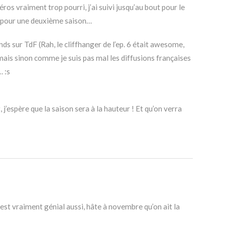
ros vraiment trop pourri, j’ai suivi jusqu’au bout pour le
te pour une deuxième saison…
nds sur TdF (Rah, le cliffhanger de l’ep. 6 était awesome,
!), mais sinon comme je suis pas mal les diffusions françaises
… :s
 j’espère que la saison sera à la hauteur ! Et qu’on verra
ui est vraiment génial aussi, hâte à novembre qu’on ait la