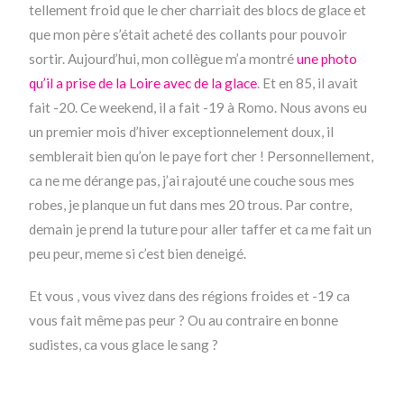
tellement froid que le cher charriait des blocs de glace et
que mon père s’était acheté des collants pour pouvoir
sortir. Aujourd’hui, mon collègue m’a montré
une photo
qu’il a prise de la Loire avec de la glace
. Et en 85, il avait
fait -20. Ce weekend, il a fait -19 à Romo. Nous avons eu
un premier mois d’hiver exceptionnelement doux, il
semblerait bien qu’on le paye fort cher ! Personnellement,
ca ne me dérange pas, j’ai rajouté une couche sous mes
robes, je planque un fut dans mes 20 trous. Par contre,
demain je prend la tuture pour aller taffer et ca me fait un
peu peur, meme si c’est bien deneigé.
Et vous , vous vivez dans des régions froides et -19 ca
vous fait même pas peur ? Ou au contraire en bonne
sudistes, ca vous glace le sang ?