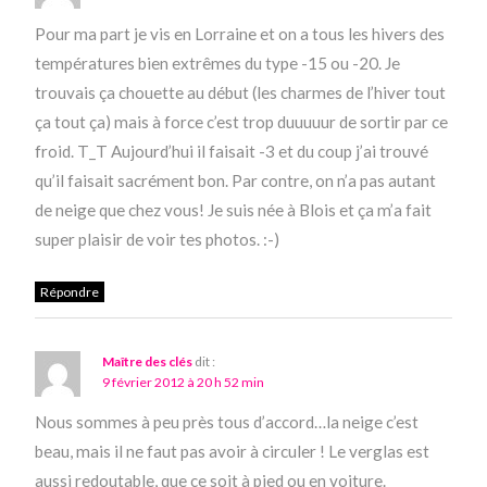
Pour ma part je vis en Lorraine et on a tous les hivers des
températures bien extrêmes du type -15 ou -20. Je
trouvais ça chouette au début (les charmes de l’hiver tout
ça tout ça) mais à force c’est trop duuuuur de sortir par ce
froid. T_T Aujourd’hui il faisait -3 et du coup j’ai trouvé
qu’il faisait sacrément bon. Par contre, on n’a pas autant
de neige que chez vous! Je suis née à Blois et ça m’a fait
super plaisir de voir tes photos. :-)
Répondre
Maître des clés
dit :
9 février 2012 à 20 h 52 min
Nous sommes à peu près tous d’accord…la neige c’est
beau, mais il ne faut pas avoir à circuler ! Le verglas est
aussi redoutable, que ce soit à pied ou en voiture.