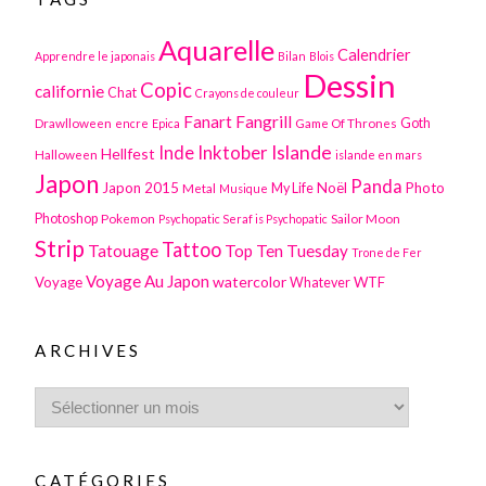
Aquarelle
Calendrier
Apprendre le japonais
Bilan
Blois
Dessin
Copic
californie
Chat
Crayons de couleur
Fanart
Fangrill
Drawlloween
Game Of Thrones
Goth
encre
Epica
Inktober
Islande
Inde
Hellfest
Halloween
islande en mars
Japon
Panda
Japon 2015
Noël
Photo
Metal
My Life
Musique
Photoshop
Pokemon
Sailor Moon
Psychopatic Seraf is Psychopatic
Strip
Tattoo
Tatouage
Top Ten Tuesday
Trone de Fer
Voyage Au Japon
watercolor
Voyage
WTF
Whatever
ARCHIVES
CATÉGORIES