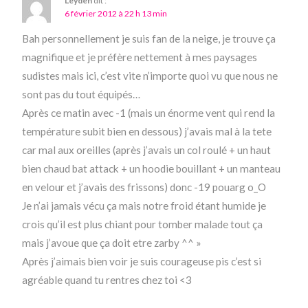
Leyden
dit :
6 février 2012 à 22 h 13 min
Bah personnellement je suis fan de la neige, je trouve ça
magnifique et je préfère nettement à mes paysages
sudistes mais ici, c’est vite n’importe quoi vu que nous ne
sont pas du tout équipés…
Après ce matin avec -1 (mais un énorme vent qui rend la
température subit bien en dessous) j’avais mal à la tete
car mal aux oreilles (après j’avais un col roulé + un haut
bien chaud bat attack + un hoodie bouillant + un manteau
en velour et j’avais des frissons) donc -19 pouarg o_O
Je n’ai jamais vécu ça mais notre froid étant humide je
crois qu’il est plus chiant pour tomber malade tout ça
mais j’avoue que ça doit etre zarby ^^ »
Après j’aimais bien voir je suis courageuse pis c’est si
agréable quand tu rentres chez toi <3