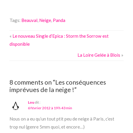
Tags:
Beauval
,
Neige
,
Panda
«
Le nouveau Single d’Epica : Storm the Sorrow est
disponible
La Loire Gelée à Blois
»
8 comments on “Les conséquences
imprévues de la neige !”
Lou
dit :
6 février 2012 à 19 h 43 min
Nous on a eu qu’un tout ptit peu de neige à Paris, c’est
trop nul (genre 5mm quoi, et encore…)