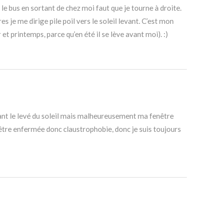
le bus en sortant de chez moi faut que je tourne à droite.
s je me dirige pile poil vers le soleil levant. C’est mon
et printemps, parce qu’en été il se lève avant moi). :)
yant le levé du soleil mais malheureusement ma fenêtre
d’être enfermée donc claustrophobie, donc je suis toujours