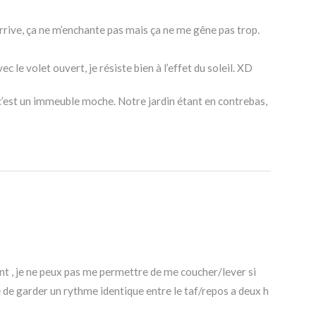
rrive, ça ne m’enchante pas mais ça ne me gêne pas trop.
ec le volet ouvert, je résiste bien à l’effet du soleil. XD
’est un immeuble moche. Notre jardin étant en contrebas,
, je ne peux pas me permettre de me coucher/lever si
ie de garder un rythme identique entre le taf/repos a deux h