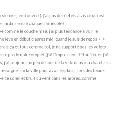
ienne (semi ouvert), j’ai pas de réel vis à vis ce qui est
des jardins entre chaque immeuble)
evé comme le couché mais j’ai plus tendance a voir le
e lève en début d’après midi quand je suis de repos >_>
dorais ça et tout comme toi, je ne supporte pas les volets
te pas le noir complet (j’ai l’impression d’étouffer et j’ai
, j’ai toujours un peu de jour de la ville dans ma chambre…
’éloigner de la ville pour avoir le plaisir lors des beaux
vé de soleil et bruit du vent dans les arbres, comme