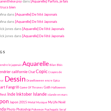
parenthèse psy
dans
[Aquarelle] Parfois, je fais
 trucs bien
afina
dans
[Aquarelle] De l’été Japonais
afina
dans
[Aquarelle] De l’été Japonais
ick jones
dans
[Aquarelle] De l’été Japonais
ick jones
dans
[Aquarelle] De l’été Japonais
GS
Aquarelle
endre le japonais
Bilan
Blois
Copic
californie
endrier
Chat
Crayons de
Dessin
Drawlloween
eur
encre
Epica
art
Fangrill
Game Of Thrones
Goth
Halloween
Inktober
Islande
Inde
lfest
islande en mars
pon
Japon 2015
Noël
Metal
My Life
Musique
nda
Photo
Photoshop
Pokemon
Psychopatic Seraf