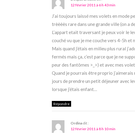
12 février 2011 à 6 h 43 min
J’ai toujours laissé mes volets en mode pers
trèèèès rare dans une grande ville (on a 
L’appart etait traversant je peux voir le l
couché vu que je me couche vers 4-5h et m
Mais quand j’étais en milieu plus rural j’a
fermés mais ça, c’est parce que je ne suppor
peur des fantômes >_>) et avec mes volets
Quand je pourrais être proprio j’aimerais m
jours de prendre un petit déjeuner avec le
lorsque j’étais enfant…
Répondre
Ordina
dit :
12 février 2011 à 8 h 10 min