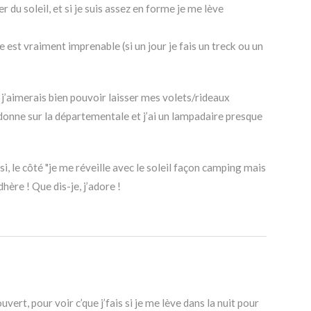
er du soleil, et si je suis assez en forme je me lève
ue est vraiment imprenable (si un jour je fais un treck ou un
j’aimerais bien pouvoir laisser mes volets/rideaux
donne sur la départementale et j’ai un lampadaire presque
i, le côté "je me réveille avec le soleil façon camping mais
hère ! Que dis-je, j’adore !
ert, pour voir c’que j’fais si je me lève dans la nuit pour