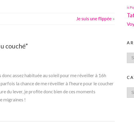
is Ps
Ta
Je suis une flippée
»
Voy
AR
du couché”
uis donc assez habituée au soleil pour me réveiller à 16h
CA
 parfois la chance de me réveiller à l’heure pour le coucher
eure du lever, je profite donc bien de ces moments
de migraines !