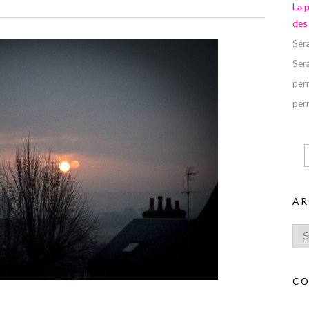
La 
des
Ser
Ser
perr
perr
AR
CO