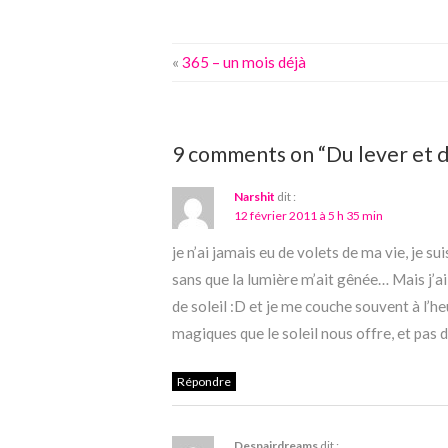
«
365 – un mois déjà
9 comments on “Du lever et 
Narshit
dit :
12 février 2011 à 5 h 35 min
je n’ai jamais eu de volets de ma vie, je s
sans que la lumière m’ait gênée… Mais j’ai
de soleil :D et je me couche souvent à l’h
magiques que le soleil nous offre, et pas 
Répondre
Despairdreams
dit :