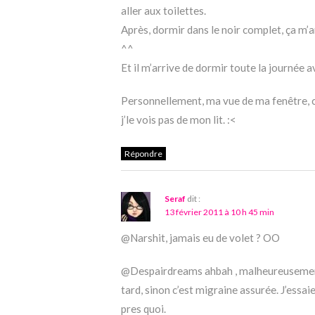
aller aux toilettes.
Après, dormir dans le noir complet, ça m’a
^^
Et il m’arrive de dormir toute la journée av
Personnellement, ma vue de ma fenêtre, c
j’le vois pas de mon lit. :<
Répondre
Seraf
dit :
13 février 2011 à 10 h 45 min
@Narshit, jamais eu de volet ? OO
@Despairdreams ahbah , malheureusement 
tard, sinon c’est migraine assurée. J’essa
pres quoi.