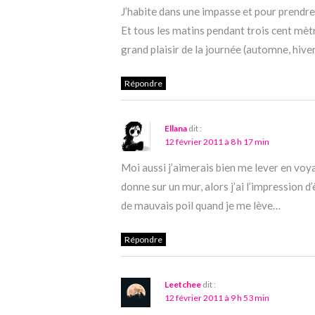
J’habite dans une impasse et pour prendre 
Et tous les matins pendant trois cent mètre
grand plaisir de la journée (automne, hiver 
Répondre
Ellana
dit :
12 février 2011 à 8 h 17 min
Moi aussi j’aimerais bien me lever en vo
donne sur un mur, alors j’ai l’impression 
de mauvais poil quand je me lève…
Répondre
Leetchee
dit :
12 février 2011 à 9 h 53 min