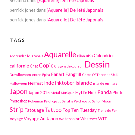
Serafina
dans
[Aquarelle] De l’été Japonais
perrick jones
dans
[Aquarelle] De l’été Japonais
perrick jones
dans
[Aquarelle] De l’été Japonais
TAGS
Aquarelle
Calendrier
Apprendre le japonais
Bilan
Blois
Dessin
Copic
californie
Chat
Crayons de couleur
Fanart
Fangrill
Drawlloween
Game Of Thrones
Goth
encre
Epica
Inktober
Islande
Inde
Hellfest
Halloween
islande en mars
Japon
Panda
Japon 2015
Noël
Photo
Metal
My Life
Musique
Photoshop
Pokemon
Sailor Moon
Psychopatic Seraf is Psychopatic
Strip
Tattoo
Tatouage
Top Ten Tuesday
Trone de Fer
Voyage Au Japon
watercolor
Voyage
WTF
Whatever