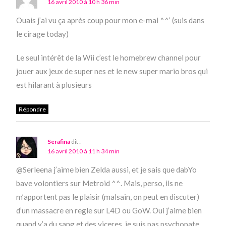
16 avril 2010 à 10 h 36 min
Ouais j’ai vu ça après coup pour mon e-mal ^^’ (suis dans
le cirage today)
Le seul intérêt de la Wii c’est le homebrew channel pour
jouer aux jeux de super nes et le new super mario bros qui
est hilarant à plusieurs
Répondre
Serafina
dit :
16 avril 2010 à 11 h 34 min
@Serleena j’aime bien Zelda aussi, et je sais que dabYo
bave volontiers sur Metroid ^^. Mais, perso, ils ne
m’apportent pas le plaisir (malsain, on peut en discuter)
d’un massacre en regle sur L4D ou GoW. Oui j’aime bien
quand y’a du sang et des viceres, je suis pas psychopate