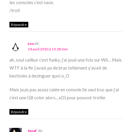
les consoles c’est naze.
/troll
Répondre
Lou
dit :
14 avril 2010 à 1 h 28 min
ah, soul calibur c’est funky, j’ai joué une fois sur Wii… Mais
WTF à la fin j’avais pu de bras tellement y’avait de
bestioles à dezinguer quoi o_O
Mais jsuis pas assez calée en console (le seul truc que j’ai
c’est une GB color alors…xD) pour pouvoir troller
Répondre
Seraf'
dit :