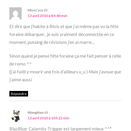
MissCycy
dit :
13 avril 2010 à 8 h 40 min
Et dire que j’habite à Blois et que j’ai même pas vu la fête
foraine débarquer.. je suis vraiment déconnectée en ce
moment, putaing de révisions j’en ai marre…
Sinon quand je pense fête foraine ça me fait penser à celle
de romo ^^
(j’ai failli y mourir une fois d’ailleurs u_u ) Mais j’avoue que
j’aime aussi
Répondre
Wangbian
dit :
13 avril 2010 à 10 h 22 min
BlazBlue: Calamity Trigger est largement mieux ^^"