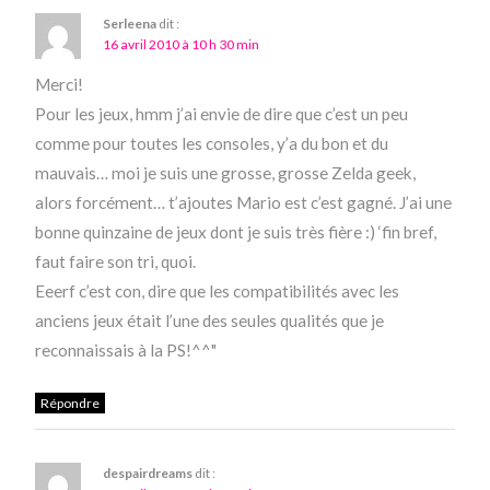
Serleena
dit :
16 avril 2010 à 10 h 30 min
Merci!
Pour les jeux, hmm j’ai envie de dire que c’est un peu
comme pour toutes les consoles, y’a du bon et du
mauvais… moi je suis une grosse, grosse Zelda geek,
alors forcément… t’ajoutes Mario est c’est gagné. J’ai une
bonne quinzaine de jeux dont je suis très fière :) ‘fin bref,
faut faire son tri, quoi.
Eeerf c’est con, dire que les compatibilités avec les
anciens jeux était l’une des seules qualités que je
reconnaissais à la PS!^^"
Répondre
despairdreams
dit :