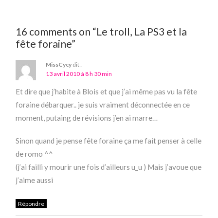
16 comments on “Le troll, La PS3 et la
fête foraine”
MissCycy
dit :
13 avril 2010 à 8 h 30 min
Et dire que j’habite à Blois et que j’ai même pas vu la fête
foraine débarquer.. je suis vraiment déconnectée en ce
moment, putaing de révisions j’en ai marre…
Sinon quand je pense fête foraine ça me fait penser à celle
de romo ^^
(j’ai failli y mourir une fois d’ailleurs u_u ) Mais j’avoue que
j’aime aussi
Répondre