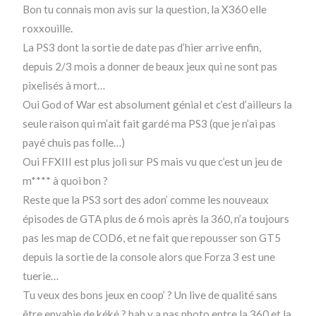
Bon tu connais mon avis sur la question, la X360 elle
roxxouille.
La PS3 dont la sortie de date pas d’hier arrive enfin,
depuis 2/3 mois a donner de beaux jeux qui ne sont pas
pixelisés à mort…
Oui God of War est absolument génial et c’est d’ailleurs la
seule raison qui m’ait fait gardé ma PS3 (que je n’ai pas
payé chuis pas folle…)
Oui FFXIII est plus joli sur PS mais vu que c’est un jeu de
m**** à quoi bon ?
Reste que la PS3 sort des adon’ comme les nouveaux
épisodes de GTA plus de 6 mois après la 360, n’a toujours
pas les map de COD6, et ne fait que repousser son GT5
depuis la sortie de la console alors que Forza 3 est une
tuerie…
Tu veux des bons jeux en coop’ ? Un live de qualité sans
être envahie de kéké ? bah y a pas photo entre la 360 et la