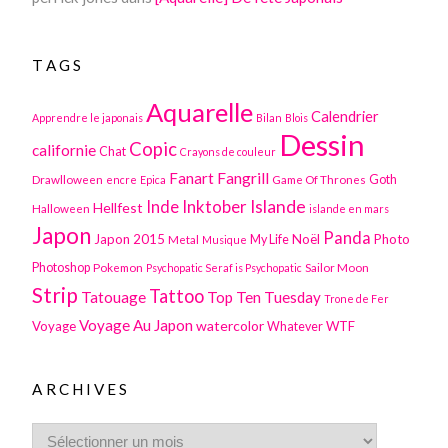
TAGS
Aquarelle
Calendrier
Apprendre le japonais
Bilan
Blois
Dessin
Copic
californie
Chat
Crayons de couleur
Fanart
Fangrill
Drawlloween
Game Of Thrones
Goth
encre
Epica
Inktober
Islande
Inde
Hellfest
Halloween
islande en mars
Japon
Panda
Japon 2015
Noël
Photo
Metal
My Life
Musique
Photoshop
Pokemon
Sailor Moon
Psychopatic Seraf is Psychopatic
Strip
Tattoo
Tatouage
Top Ten Tuesday
Trone de Fer
Voyage Au Japon
watercolor
Voyage
WTF
Whatever
ARCHIVES