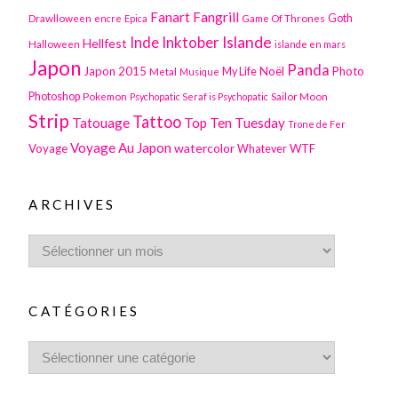
Fanart
Fangrill
Drawlloween
Game Of Thrones
Goth
encre
Epica
Inktober
Islande
Inde
Hellfest
Halloween
islande en mars
Japon
Panda
Japon 2015
Noël
Photo
Metal
My Life
Musique
Photoshop
Pokemon
Sailor Moon
Psychopatic Seraf is Psychopatic
Strip
Tattoo
Tatouage
Top Ten Tuesday
Trone de Fer
Voyage Au Japon
watercolor
Voyage
WTF
Whatever
ARCHIVES
CATÉGORIES