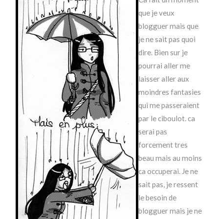
que je veux
blogguer mais que
je ne sait pas quoi
dire. Bien sur je
pourrai aller me
laisser aller aux
moindres fantasies
qui me passeraient
par le ciboulot. ca
serai pas
forcement tres
beau mais au moins
ca occuperai. Je ne
sait pas, je ressent
le besoin de
blogguer mais je ne