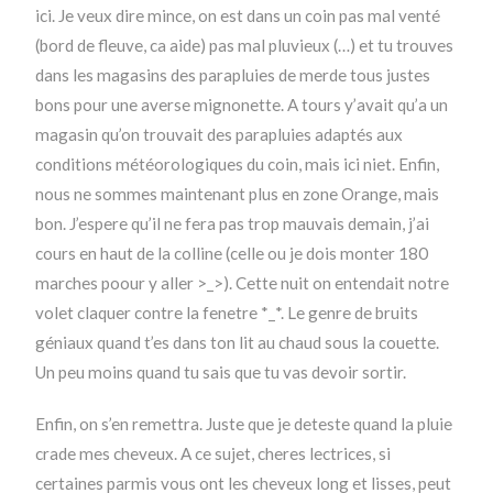
ici. Je veux dire mince, on est dans un coin pas mal venté
(bord de fleuve, ca aide) pas mal pluvieux (…) et tu trouves
dans les magasins des parapluies de merde tous justes
bons pour une averse mignonette. A tours y’avait qu’a un
magasin qu’on trouvait des parapluies adaptés aux
conditions météorologiques du coin, mais ici niet. Enfin,
nous ne sommes maintenant plus en zone Orange, mais
bon. J’espere qu’il ne fera pas trop mauvais demain, j’ai
cours en haut de la colline (celle ou je dois monter 180
marches poour y aller >_>). Cette nuit on entendait notre
volet claquer contre la fenetre *_*. Le genre de bruits
géniaux quand t’es dans ton lit au chaud sous la couette.
Un peu moins quand tu sais que tu vas devoir sortir.
Enfin, on s’en remettra. Juste que je deteste quand la pluie
crade mes cheveux. A ce sujet, cheres lectrices, si
certaines parmis vous ont les cheveux long et lisses, peut