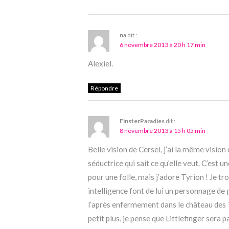
na
dit :
6 novembre 2013 à 20 h 17 min
Alexiel.
Répondre
FinsterParadies
dit :
8 novembre 2013 à 15 h 05 min
Belle vision de Cersei, j’ai la même visio
séductrice qui sait ce qu’elle veut. C’est u
pour une folle, mais j’adore Tyrion ! Je 
intelligence font de lui un personnage de 
l’après enfermement dans le château des Tul
petit plus, je pense que Littlefinger sera