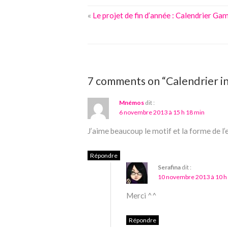
«
Le projet de fin d’année : Calendrier Ga
7 comments on “Calendrier in
Mnémos
dit :
6 novembre 2013 à 15 h 18 min
J’aime beaucoup le motif et la forme de l’
Répondre
Serafina
dit :
10 novembre 2013 à 10 h
Merci ^^
Répondre