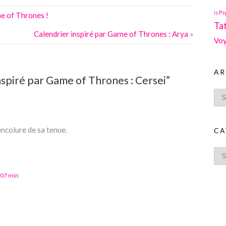
is Ps
me of Thrones !
Ta
Calendrier inspiré par Game of Thrones : Arya
»
Voy
AR
spiré par Game of Thrones : Cersei”
encolure de sa tenue.
CA
 07 min