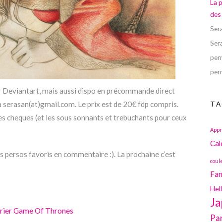
La 
des
Ser
Ser
perr
perr
sur Deviantart, mais aussi dispo en précommande direct
 serasan(at)gmail.com. Le prix est de 20€ fdp compris.
TA
les cheques (et les sous sonnants et trebuchants pour ceux
Appr
Cal
 persos favoris en commentaire :). La prochaine c’est
coul
Fan
Hel
Ja
rier Game Of Thrones
Pa