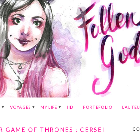
E
VOYAGES
MY LIFE
IID
PORTEFOLIO
L’AUTE
R GAME OF THRONES : CERSEI
CO