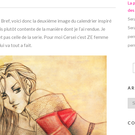
La 
des
Ser
. Bref, voici donc la deuxième image du calendrier inspiré
Ser
is plutôt contente de la manière dont je l’ai rendue. Je
perr
t pas celle de la serie. Pour moi Cersei c’est ZE femme
i va tout a fait.
perr
AR
CO