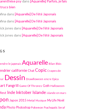
parenthèse psy
dans
[Aquarelle] Parfois, je fais
 trucs bien
afina
dans
[Aquarelle] De l’été Japonais
afina
dans
[Aquarelle] De l’été Japonais
ick jones
dans
[Aquarelle] De l’été Japonais
ick jones
dans
[Aquarelle] De l’été Japonais
GS
Aquarelle
endre le japonais
Bilan
Blois
Copic
californie
endrier
Chat
Crayons de
Dessin
Drawlloween
eur
encre
Epica
art
Fangrill
Game Of Thrones
Goth
Halloween
Inktober
Islande
Inde
lfest
islande en mars
pon
Japon 2015
Noël
Metal
My Life
Musique
nda
Photo
Photoshop
Pokemon
Psychopatic Seraf