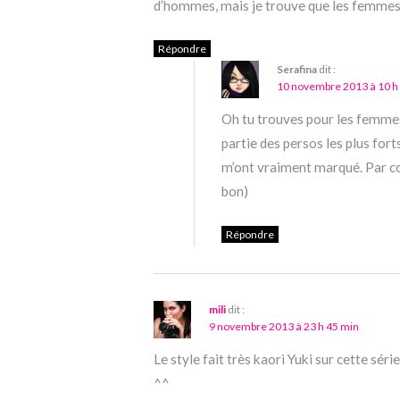
d’hommes, mais je trouve que les femmes
Répondre
Serafina
dit :
10 novembre 2013 à 10 h
Oh tu trouves pour les femm
partie des persos les plus fort
m’ont vraiment marqué. Par co
bon)
Répondre
mili
dit :
9 novembre 2013 à 23 h 45 min
Le style fait très kaori Yuki sur cette séri
^^