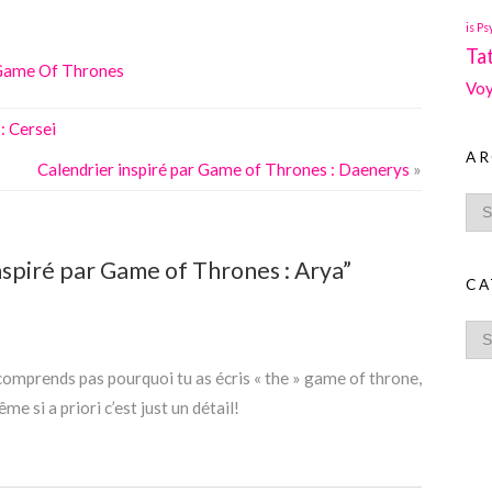
is Ps
Ta
Game Of Thrones
Voy
: Cersei
AR
Calendrier inspiré par Game of Thrones : Daenerys
»
spiré par Game of Thrones : Arya”
CA
comprends pas pourquoi tu as écris « the » game of throne,
e si a priori c’est just un détail!