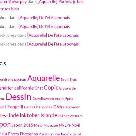
parenthèse psy
dans
[Aquarelle] Parfois, je fais
 trucs bien
afina
dans
[Aquarelle] De l’été Japonais
afina
dans
[Aquarelle] De l’été Japonais
ick jones
dans
[Aquarelle] De l’été Japonais
ick jones
dans
[Aquarelle] De l’été Japonais
GS
Aquarelle
endre le japonais
Bilan
Blois
Copic
californie
endrier
Chat
Crayons de
Dessin
Drawlloween
eur
encre
Epica
art
Fangrill
Game Of Thrones
Goth
Halloween
Inktober
Islande
Inde
lfest
islande en mars
pon
Japon 2015
Noël
Metal
My Life
Musique
nda
Photo
Photoshop
Pokemon
Psychopatic Seraf