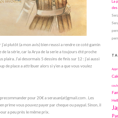
La 
des
Ser
Ser
perr
perr
 j’ai plutôt (a mon avis) bien reussi a rendre ce coté gamin
de la série, car la Arya de la serie a toujours été proche
TA
us plaira. J’ai desormais 5 dessins de finis sur 12 : j’ai aussi
oup de place a attribuer alors si y’en a que vous voulez
Appr
Cal
coul
Fan
le precommander pour 20€ a serasan(at)gmail.com . Les
Hel
en prime vous pouvez payer par cheque ou paypal. Sinon, il
Ja
pour a peu près le même prix.
Pa