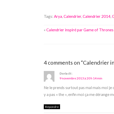
Tags:
Arya
,
Calendrier
,
Calendrier 2014
,
«
Calendrier inspiré par Game of Thrones 
4 comments on “Calendrier in
Doria
dit :
9 novembre 2013 à 20 h 14 min
Ne le prends surtout pas mal mais moi je 
y a pas « the », enfin moi ça me dérange mêm
Répondre