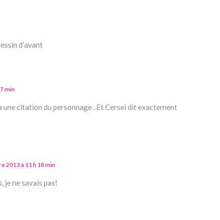
dessin d’avant
27 min
’a une citation du personnage . Et Cersei dit exactement
e 2013 à 11 h 18 min
, je ne savais pas!