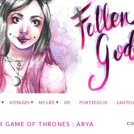
E
VOYAGES
MY LIFE
IID
PORTEFOLIO
L’AUTE
R GAME OF THRONES : ARYA
CO