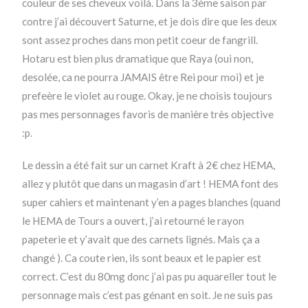
couleur de ses cheveux voilà. Dans la 3ème saison par
contre j’ai découvert Saturne, et je dois dire que les deux
sont assez proches dans mon petit coeur de fangrill.
Hotaru est bien plus dramatique que Raya (oui non,
desolée, ca ne pourra JAMAIS être Rei pour moi) et je
prefeère le violet au rouge. Okay, je ne choisis toujours
pas mes personnages favoris de manière très objective
:p.
Le dessin a été fait sur un carnet Kraft à 2€ chez HEMA,
allez y plutôt que dans un magasin d’art ! HEMA font des
super cahiers et maintenant y’en a pages blanches (quand
le HEMA de Tours a ouvert, j’ai retourné le rayon
papeterie et y’avait que des carnets lignés. Mais ça a
changé ). Ca coute rien, ils sont beaux et le papier est
correct. C’est du 80mg donc j’ai pas pu aquareller tout le
personnage mais c’est pas génant en soit. Je ne suis pas