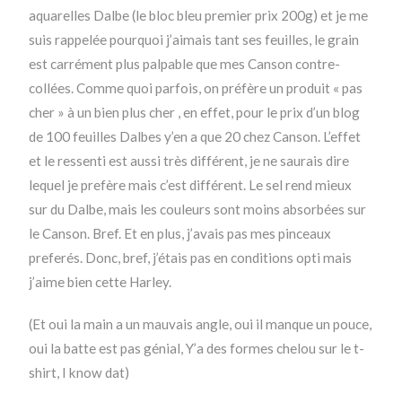
aquarelles Dalbe (le bloc bleu premier prix 200g) et je me
suis rappelée pourquoi j’aimais tant ses feuilles, le grain
est carrément plus palpable que mes Canson contre-
collées. Comme quoi parfois, on préfère un produit « pas
cher » à un bien plus cher , en effet, pour le prix d’un blog
de 100 feuilles Dalbes y’en a que 20 chez Canson. L’effet
et le ressenti est aussi très différent, je ne saurais dire
lequel je prefère mais c’est différent. Le sel rend mieux
sur du Dalbe, mais les couleurs sont moins absorbées sur
le Canson. Bref. Et en plus, j’avais pas mes pinceaux
preferés. Donc, bref, j’étais pas en conditions opti mais
j’aime bien cette Harley.
(Et oui la main a un mauvais angle, oui il manque un pouce,
oui la batte est pas génial, Y’a des formes chelou sur le t-
shirt, I know dat)