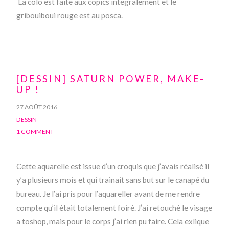
La colo est faite aux copics intégralement et le
gribouiboui rouge est au posca.
[DESSIN] SATURN POWER, MAKE-
UP !
27 AOÛT 2016
DESSIN
1 COMMENT
Cette aquarelle est issue d’un croquis que j’avais réalisé il
y’a plusieurs mois et qui trainait sans but sur le canapé du
bureau. Je l’ai pris pour l’aquareller avant de me rendre
compte qu’il était totalement foiré. J’ai retouché le visage
a toshop, mais pour le corps j’ai rien pu faire. Cela exlique