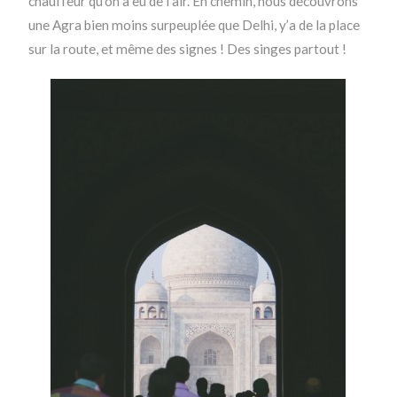
chauffeur qu’on a eu de l’air. En chemin, nous découvrons
une Agra bien moins surpeuplée que Delhi, y’a de la place
sur la route, et même des signes ! Des singes partout !