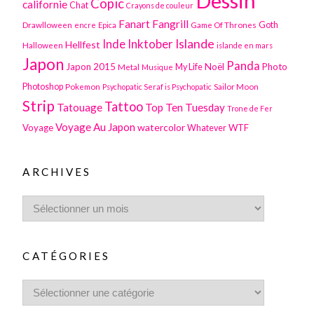
Dessin
Copic
californie
Chat
Crayons de couleur
Fanart
Fangrill
Drawlloween
Game Of Thrones
Goth
encre
Epica
Inktober
Islande
Inde
Hellfest
Halloween
islande en mars
Japon
Panda
Japon 2015
Noël
Photo
Metal
My Life
Musique
Photoshop
Pokemon
Sailor Moon
Psychopatic Seraf is Psychopatic
Strip
Tattoo
Tatouage
Top Ten Tuesday
Trone de Fer
Voyage Au Japon
watercolor
Voyage
WTF
Whatever
ARCHIVES
CATÉGORIES