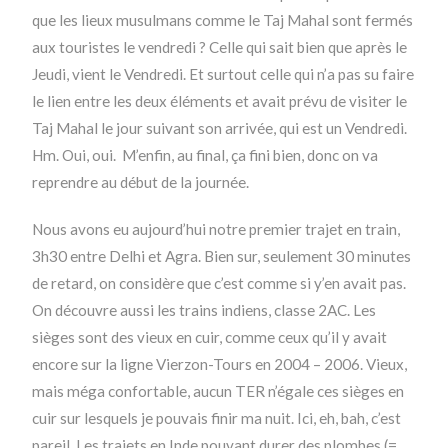
que les lieux musulmans comme le Taj Mahal sont fermés
aux touristes le vendredi ? Celle qui sait bien que après le
Jeudi, vient le Vendredi. Et surtout celle qui n’a pas su faire
le lien entre les deux éléments et avait prévu de visiter le
Taj Mahal le jour suivant son arrivée, qui est un Vendredi.
Hm. Oui, oui. M’enfin, au final, ça fini bien, donc on va
reprendre au début de la journée.
Nous avons eu aujourd’hui notre premier trajet en train,
3h30 entre Delhi et Agra. Bien sur, seulement 30 minutes
de retard, on considère que c’est comme si y’en avait pas.
On découvre aussi les trains indiens, classe 2AC. Les
sièges sont des vieux en cuir, comme ceux qu’il y avait
encore sur la ligne Vierzon-Tours en 2004 – 2006. Vieux,
mais méga confortable, aucun TER n’égale ces sièges en
cuir sur lesquels je pouvais finir ma nuit. Ici, eh, bah, c’est
pareil. Les trajets en Inde pouvant durer des plombes (=