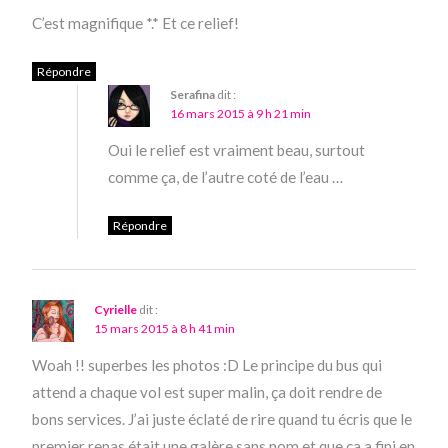
C’est magnifique *.* Et ce relief!
Répondre
Serafina
dit :
16 mars 2015 à 9 h 21 min
Oui le relief est vraiment beau, surtout
comme ça, de l’autre coté de l’eau …
Répondre
Cyrielle
dit :
15 mars 2015 à 8 h 41 min
Woah !! superbes les photos :D Le principe du bus qui
attend a chaque vol est super malin, ça doit rendre de
bons services. J’ai juste éclaté de rire quand tu écris que le
premier repas était une galère sans nom et que ça a fini en