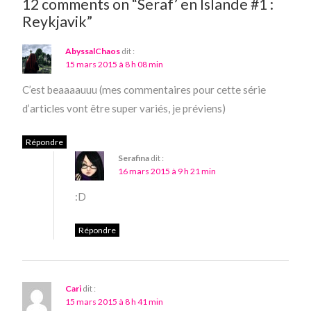
12 comments on “Seraf’ en Islande #1 :
Reykjavik”
AbyssalChaos
dit :
15 mars 2015 à 8 h 08 min
C’est beaaaauuu (mes commentaires pour cette série
d’articles vont être super variés, je préviens)
Répondre
Serafina
dit :
16 mars 2015 à 9 h 21 min
:D
Répondre
Cari
dit :
15 mars 2015 à 8 h 41 min