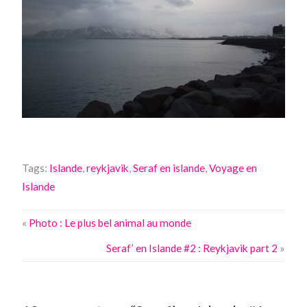
Tags:
Islande
,
reykjavik
,
Seraf en islande
,
Voyage en
Islande
«
Photo : Le plus bel animal au monde
Seraf’ en Islande #2 : Reykjavik part 2
»