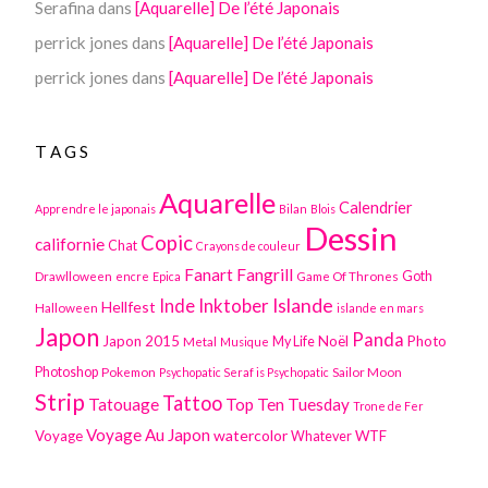
Serafina
dans
[Aquarelle] De l’été Japonais
perrick jones
dans
[Aquarelle] De l’été Japonais
perrick jones
dans
[Aquarelle] De l’été Japonais
TAGS
Aquarelle
Calendrier
Apprendre le japonais
Bilan
Blois
Dessin
Copic
californie
Chat
Crayons de couleur
Fanart
Fangrill
Drawlloween
Game Of Thrones
Goth
encre
Epica
Inktober
Islande
Inde
Hellfest
Halloween
islande en mars
Japon
Panda
Japon 2015
Noël
Photo
Metal
My Life
Musique
Photoshop
Pokemon
Sailor Moon
Psychopatic Seraf is Psychopatic
Strip
Tattoo
Tatouage
Top Ten Tuesday
Trone de Fer
Voyage Au Japon
watercolor
Voyage
WTF
Whatever