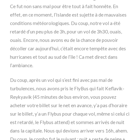
Ce fut non sans mal pour être tout à fait honnête. En
effet, en ce moment, l’Islande est sujette à de mauvaises
conditions météorologiques. Du coup, notre vol a été
retardé d’un peu plus de 3h, pour un vol de 3h30, ouais,
ouais. Encore, nous avons eu de la chance de pouvoir
décoller car aujourd’hui, c’était encore tempête avec des
hurricanes et tout au sud de l’île ! Ca met direct dans
l’ambiance.
Du coup, après un vol qui s’est fini avec pas mal de
turbulences, nous avons pris le FlyBus qui fait Keflavik-
Reykyavik (45 minutes de bus environ, vous pouvez
acheter votre billet sur le net en avance, y’a pas d’horaire
sur le billet, y’a un Flybus pour chaque vol, même si celui ci
est retardé, le Flybus attend) et sommes arrivés de nuit
dans la capitale. Nous qui devions arriver vers 16h, ahem.
Du coup, le combo fut le suivant : nuit + reste de neige +