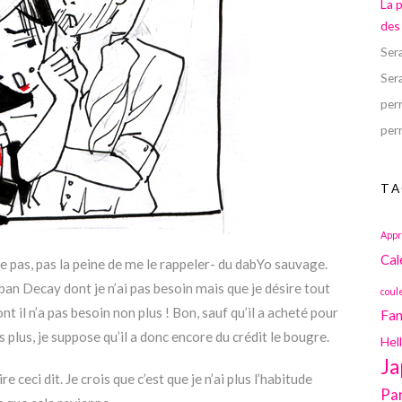
La 
des
Ser
Ser
perr
perr
TA
Appr
Cal
e pas, pas la peine de me le rappeler- du dabYo sauvage.
an Decay dont je n’ai pas besoin mais que je désire tout
coul
t il n’a pas besoin non plus ! Bon, sauf qu’il a acheté pour
Fan
plus, je suppose qu’il a donc encore du crédit le bougre.
Hel
Ja
e ceci dit. Je crois que c’est que je n’ai plus l’habitude
Pa