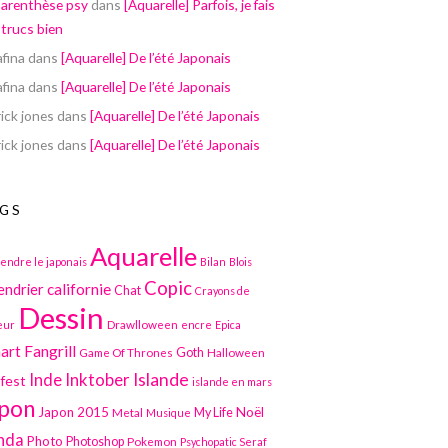
parenthèse psy
dans
[Aquarelle] Parfois, je fais
 trucs bien
afina
dans
[Aquarelle] De l’été Japonais
afina
dans
[Aquarelle] De l’été Japonais
ick jones
dans
[Aquarelle] De l’été Japonais
ick jones
dans
[Aquarelle] De l’été Japonais
GS
Aquarelle
endre le japonais
Bilan
Blois
Copic
californie
endrier
Chat
Crayons de
Dessin
Drawlloween
eur
encre
Epica
art
Fangrill
Game Of Thrones
Goth
Halloween
Inktober
Islande
Inde
lfest
islande en mars
pon
Japon 2015
Noël
Metal
My Life
Musique
nda
Photo
Photoshop
Pokemon
Psychopatic Seraf