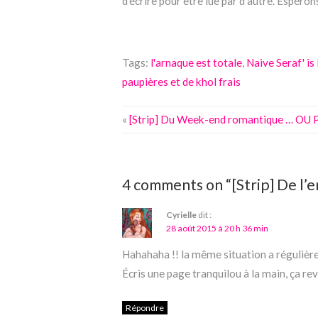
d’écrire pour être lue par d’autre. Espéron
Tags:
l'arnaque est totale
,
Naive Seraf' is
paupières et de khol frais
«
[Strip] Du Week-end romantique … OU 
4 comments on “[Strip] De l
Cyrielle
dit :
28 août 2015 à 20 h 36 min
Hahahaha !! la même situation a régulière
Écris une page tranquilou à la main, ça revi
Répondre