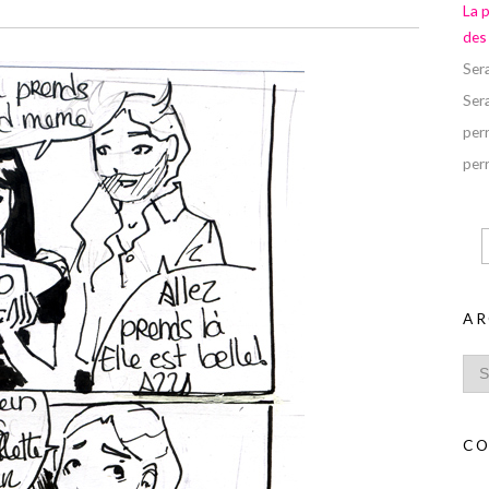
La 
des
Ser
Ser
perr
perr
AR
CO