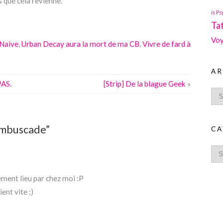
s que cela revienne.
is Ps
Ta
Voy
 Naive
,
Urban Decay aura la mort de ma CB
,
Vivre de fard à
AR
PAS.
[Strip] De la blague Geek
»
’embuscade”
CA
ment lieu par chez moi :P
ent vite ;)