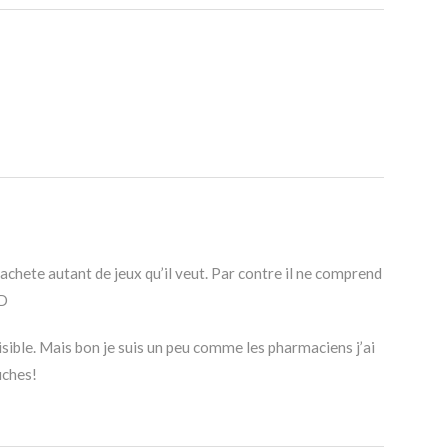
chete autant de jeux qu’il veut. Par contre il ne comprend
XD
 lisible. Mais bon je suis un peu comme les pharmaciens j’ai
uches!