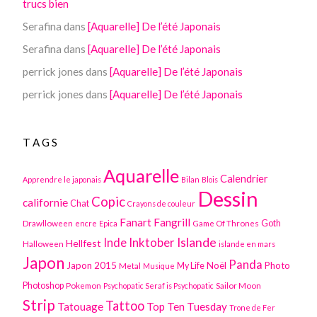
trucs bien
Serafina
dans
[Aquarelle] De l’été Japonais
Serafina
dans
[Aquarelle] De l’été Japonais
perrick jones
dans
[Aquarelle] De l’été Japonais
perrick jones
dans
[Aquarelle] De l’été Japonais
TAGS
Aquarelle
Calendrier
Apprendre le japonais
Bilan
Blois
Dessin
Copic
californie
Chat
Crayons de couleur
Fanart
Fangrill
Drawlloween
Game Of Thrones
Goth
encre
Epica
Inktober
Islande
Inde
Hellfest
Halloween
islande en mars
Japon
Panda
Japon 2015
Noël
Photo
Metal
My Life
Musique
Photoshop
Pokemon
Sailor Moon
Psychopatic Seraf is Psychopatic
Strip
Tattoo
Tatouage
Top Ten Tuesday
Trone de Fer