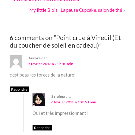
My little Blois : La pause Cupcake, salon de thé
»
6 comments on “Point crue à Vineuil (Et
du coucher de soleil en cadeau)”
Aurore
dit :
5 février 2013 à 21 h 10 min
c’est beau les forces de la nature!
Répondre
Serafina
dit :
6 février 2013 à 10 h 51 min
Oui et très impressionnant !
Répondre