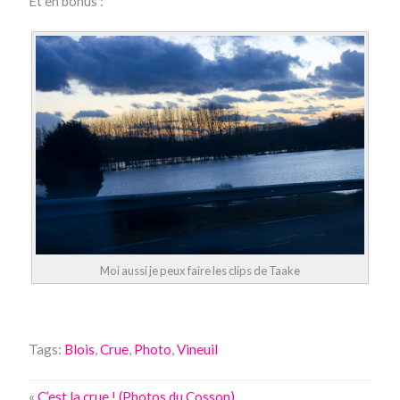
Et en bonus :
Moi aussi je peux faire les clips de Taake
Tags:
Blois
,
Crue
,
Photo
,
Vineuil
«
C’est la crue ! (Photos du Cosson)