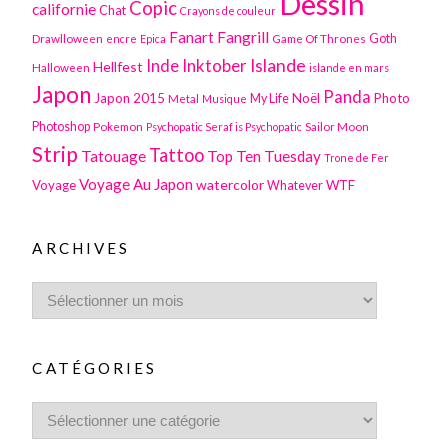
Dessin
Copic
californie
Chat
Crayons de couleur
Fanart
Fangrill
Drawlloween
Game Of Thrones
Goth
encre
Epica
Inktober
Islande
Inde
Hellfest
Halloween
islande en mars
Japon
Panda
Japon 2015
Noël
Photo
Metal
My Life
Musique
Photoshop
Pokemon
Sailor Moon
Psychopatic Seraf is Psychopatic
Strip
Tattoo
Tatouage
Top Ten Tuesday
Trone de Fer
Voyage Au Japon
watercolor
Voyage
WTF
Whatever
ARCHIVES
CATÉGORIES