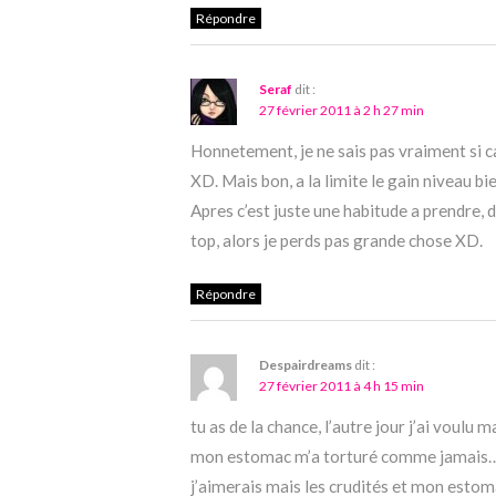
Répondre
Seraf
dit :
27 février 2011 à 2 h 27 min
Honnetement, je ne sais pas vraiment si ca
XD. Mais bon, a la limite le gain niveau b
Apres c’est juste une habitude a prendre, 
top, alors je perds pas grande chose XD.
Répondre
Despairdreams
dit :
27 février 2011 à 4 h 15 min
tu as de la chance, l’autre jour j’ai vou
mon estomac m’a torturé comme jamais… J’
j’aimerais mais les crudités et mon estoma