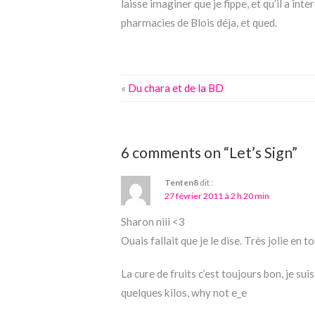
laisse imaginer que je fippe, et qu’il a inter
pharmacies de Blois déja, et qued.
«
Du chara et de la BD
6 comments on “Let’s Sign”
Tenten8
dit :
27 février 2011 à 2 h 20 min
Sharon niii <3
Ouais fallait que je le dise. Très jolie en to
La cure de fruits c’est toujours bon, je suis
quelques kilos, why not e_e