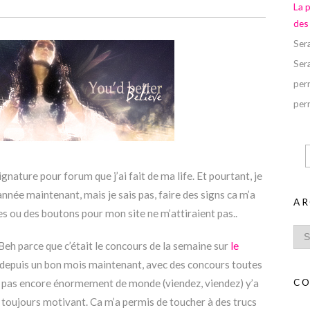
La 
des
Ser
Ser
perr
perr
ignature pour forum que j’ai fait de ma life. Et pourtant, je
année maintenant, mais je sais pas, faire des signs ca m’a
AR
es ou des boutons pour mon site ne m’attiraient pas..
Beh parce que c’était le concours de la semaine sur
le
é depuis un bon mois maintenant, avec des concours toutes
CO
n’a pas encore énormement de monde (viendez, viendez) y’a
st toujours motivant. Ca m’a permis de toucher à des trucs