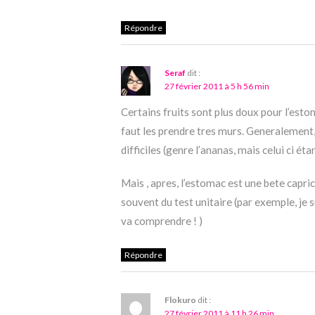
Répondre
Seraf
dit :
27 février 2011 à 5 h 56 min
Certains fruits sont plus doux pour l’estom
faut les prendre tres murs. Generalement, 
difficiles (genre l’ananas, mais celui ci éta
Mais , apres, l’estomac est une bete capri
souvent du test unitaire (par exemple, je
va comprendre ! )
Répondre
Flokuro
dit :
27 février 2011 à 11 h 26 min