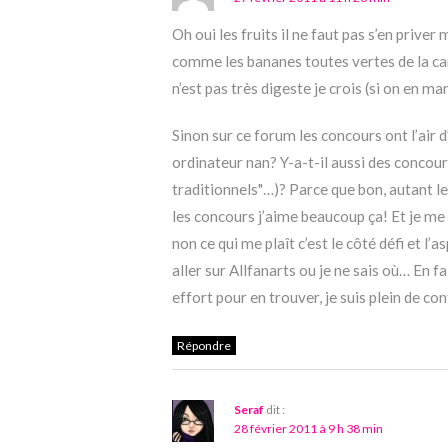
Oh oui les fruits il ne faut pas s’en prive
comme les bananes toutes vertes de la can
n’est pas très digeste je crois (si on en m
Sinon sur ce forum les concours ont l’air d
ordinateur nan? Y-a-t-il aussi des concours 
traditionnels"…)? Parce que bon, autant le
les concours j’aime beaucoup ça! Et je me f
non ce qui me plaît c’est le côté défi et l’a
aller sur Allfanarts ou je ne sais où… En f
effort pour en trouver, je suis plein de co
Répondre
Seraf
dit :
28 février 2011 à 9 h 38 min