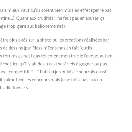
r mais mieux vaut qu’ils soient bien mûrs en effet (genre pas
tine…). Quant aux crudités il ne faut pas en abuser, ça
ange trop, gare aux ballonements!).
’être plus axés sur la photo ou les créations réalisées par
de dessins (par "dessin" j’entends en fait "outils
s forums ça n’est pas tellement mon truc je l’avoue, autant
iche bien qu’il y ait des trucs matériels à gagner ou pas,
spect compétitif. *__* Enfin si je voulais je pourrais aussi
ait j’aime bien les concours mais je ne fais quasi aucun
ntradictions. ><