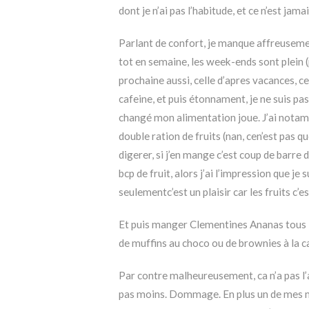
dont je n’ai pas l’habitude, et ce n’est jama
Parlant de confort, je manque affreuseme
tot en semaine, les week-ends sont plein 
prochaine aussi, celle d’apres vacances, c
cafeine, et puis étonnament, je ne suis pas
changé mon alimentation joue. J’ai notam
double ration de fruits (nan, cen’est pas q
digerer, si j’en mange c’est coup de barre
bcp de fruit, alors j’ai l’impression que je 
seulementc’est un plaisir car les fruits c’
Et puis manger Clementines Ananas tous le
de muffins au choco ou de brownies à la ca
Par contre malheureusement, ca n’a pas l’ai
pas moins. Dommage. En plus un de mes m