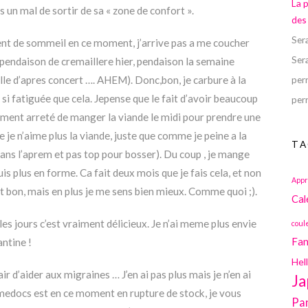
La 
is un mal de sortir de sa « zone de confort ».
des
Ser
nt de sommeil en ce moment, j’arrive pas a me coucher
Ser
(pendaison de cremaillere hier, pendaison la semaine
elle d’apres concert …. AHEM). Donc,bon, je carbure à la
perr
 si fatiguée que cela. Jepense que le fait d’avoir beaucoup
perr
ment arreté de manger la viande le midi pour prendre une
ue je n’aime plus la viande, juste que comme je peine a la
TA
 dans l’aprem et pas top pour bosser). Du coup , je mange
suis plus en forme. Ca fait deux mois que je fais cela, et non
Appr
est bon, mais en plus je me sens bien mieux. Comme quoi ;).
Cal
s jours c’est vraiment délicieux. Je n’ai meme plus envie
coul
Fan
ntine !
Hel
r d’aider aux migraines … J’en ai pas plus mais je n’en ai
Ja
edocs est en ce moment en rupture de stock, je vous
Pa