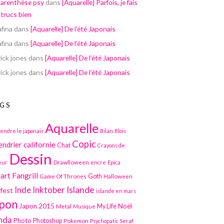
parenthèse psy
dans
[Aquarelle] Parfois, je fais
 trucs bien
afina
dans
[Aquarelle] De l’été Japonais
afina
dans
[Aquarelle] De l’été Japonais
ick jones
dans
[Aquarelle] De l’été Japonais
ick jones
dans
[Aquarelle] De l’été Japonais
GS
Aquarelle
endre le japonais
Bilan
Blois
Copic
californie
endrier
Chat
Crayons de
Dessin
Drawlloween
eur
encre
Epica
art
Fangrill
Game Of Thrones
Goth
Halloween
Inktober
Islande
Inde
lfest
islande en mars
pon
Japon 2015
Noël
Metal
My Life
Musique
nda
Photo
Photoshop
Pokemon
Psychopatic Seraf