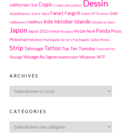
Dessin
Copic
californie
Chat
Crayons de couleur
Fanart
Fangrill
Drawlloween
Game Of Thrones
Goth
encre
Epica
Inktober
Islande
Inde
Hellfest
Halloween
islande en mars
Japon
Panda
Japon 2015
Noël
Photo
Metal
My Life
Musique
Photoshop
Pokemon
Sailor Moon
Psychopatic Seraf is Psychopatic
Strip
Tattoo
Tatouage
Top Ten Tuesday
Trone de Fer
Voyage Au Japon
watercolor
Voyage
WTF
Whatever
ARCHIVES
CATÉGORIES