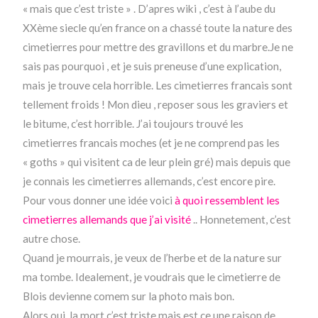
« mais que c’est triste » . D’apres wiki , c’est à l’aube du
XXème siecle qu’en france on a chassé toute la nature des
cimetierres pour mettre des gravillons et du marbre.Je ne
sais pas pourquoi , et je suis preneuse d’une explication,
mais je trouve cela horrible. Les cimetierres francais sont
tellement froids ! Mon dieu , reposer sous les graviers et
le bitume, c’est horrible. J’ai toujours trouvé les
cimetierres francais moches (et je ne comprend pas les
« goths » qui visitent ca de leur plein gré) mais depuis que
je connais les cimetierres allemands, c’est encore pire.
Pour vous donner une idée voici
à quoi ressemblent les
cimetierres allemands que j’ai visité
.. Honnetement, c’est
autre chose.
Quand je mourrais, je veux de l’herbe et de la nature sur
ma tombe. Idealement, je voudrais que le cimetierre de
Blois devienne comem sur la photo mais bon.
Alors oui, la mort c’est triste,mais est ce une raison de