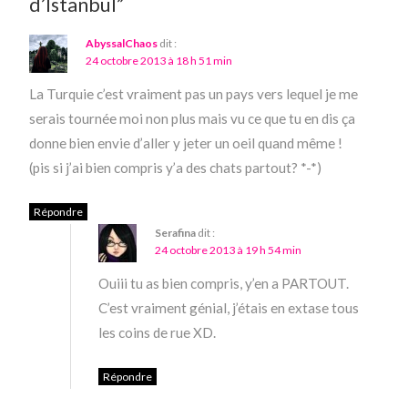
d’Istanbul”
AbyssalChaos
dit :
24 octobre 2013 à 18 h 51 min
La Turquie c’est vraiment pas un pays vers lequel je me
serais tournée moi non plus mais vu ce que tu en dis ça
donne bien envie d’aller y jeter un oeil quand même !
(pis si j’ai bien compris y’a des chats partout? *-*)
Répondre
Serafina
dit :
24 octobre 2013 à 19 h 54 min
Ouiii tu as bien compris, y’en a PARTOUT.
C’est vraiment génial, j’étais en extase tous
les coins de rue XD.
Répondre