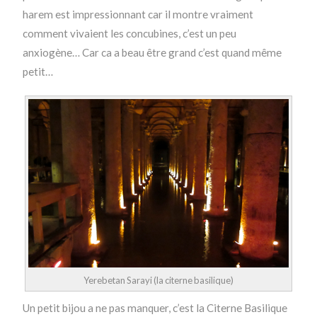
harem est impressionnant car il montre vraiment
comment vivaient les concubines, c’est un peu
anxiogène… Car ca a beau être grand c’est quand même
petit…
Yerebetan Sarayi (la citerne basilique)
Un petit bijou a ne pas manquer, c’est la Citerne Basilique