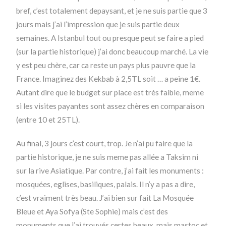
bref, c’est totalement depaysant, et je ne suis partie que 3
jours mais j’ai l’impression que je suis partie deux
semaines. A Istanbul tout ou presque peut se faire a pied
(sur la partie historique) j’ai donc beaucoup marché. La vie
y est peu chère, car ca reste un pays plus pauvre que la
France. Imaginez des Kekbab à 2,5TL soit … a peine 1€.
Autant dire que le budget sur place est très faible, meme
si les visites payantes sont assez chères en comparaison
(entre 10 et 25TL).
Au final, 3 jours c’est court, trop. Je n’ai pu faire que la
partie historique, je ne suis meme pas allée a Taksim ni
sur la rive Asiatique. Par contre, j’ai fait les monuments :
mosquées, eglises, basiliques, palais. Il n’y a pas a dire,
c’est vraiment très beau. J’ai bien sur fait La Mosquée
Bleue et Aya Sofya (Ste Sophie) mais c’est des
monuments que j’ai trouvés certes beaux, mais mastoc et