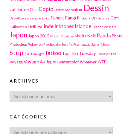
Dessin
Copic
californie
Chat
Crayons de couleur
Fanart
Fangrill
Drawlloween
Game Of Thrones
Goth
encre
Epica
Inktober
Islande
Inde
Hellfest
Halloween
islande en mars
Japon
Panda
Japon 2015
Noël
Photo
Metal
My Life
Musique
Photoshop
Pokemon
Sailor Moon
Psychopatic Seraf is Psychopatic
Strip
Tattoo
Tatouage
Top Ten Tuesday
Trone de Fer
Voyage Au Japon
watercolor
Voyage
WTF
Whatever
ARCHIVES
CATÉGORIES