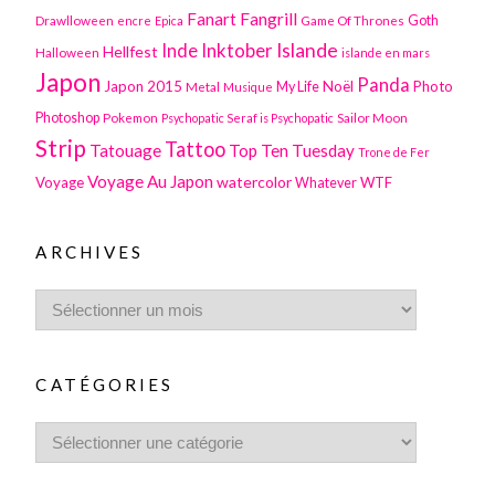
Fanart
Fangrill
Drawlloween
Game Of Thrones
Goth
encre
Epica
Inktober
Islande
Inde
Hellfest
Halloween
islande en mars
Japon
Panda
Japon 2015
Noël
Photo
Metal
My Life
Musique
Photoshop
Pokemon
Sailor Moon
Psychopatic Seraf is Psychopatic
Strip
Tattoo
Tatouage
Top Ten Tuesday
Trone de Fer
Voyage Au Japon
watercolor
Voyage
WTF
Whatever
ARCHIVES
CATÉGORIES