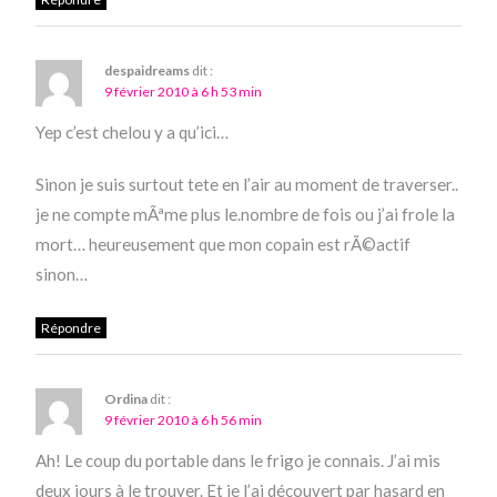
despaidreams
dit :
9 février 2010 à 6 h 53 min
Yep c’est chelou y a qu’ici…
Sinon je suis surtout tete en l’air au moment de traverser..
je ne compte mÃªme plus le.nombre de fois ou j’ai frole la
mort… heureusement que mon copain est rÃ©actif
sinon…
Répondre
Ordina
dit :
9 février 2010 à 6 h 56 min
Ah! Le coup du portable dans le frigo je connais. J’ai mis
deux jours à le trouver. Et je l’ai découvert par hasard en