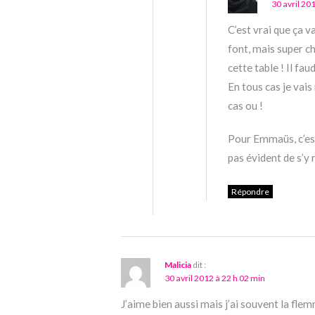
30 avril 20
C’est vrai que ça v
font, mais super ch
cette table ! Il fa
En tous cas je vai
cas ou !
Pour Emmaüs, c’est
pas évident de s’y r
Répondre
Malicia
dit :
30 avril 2012 à 22 h 02 min
J’aime bien aussi mais j’ai souvent la flemm