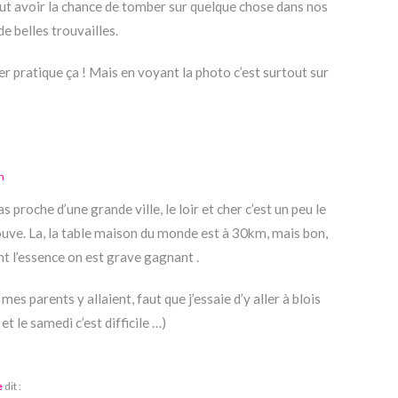
 faut avoir la chance de tomber sur quelque chose dans nos
de belles trouvailles.
er pratique ça ! Mais en voyant la photo c’est surtout sur
n
s proche d’une grande ville, le loir et cher c’est un peu le
ouve. La, la table maison du monde est à 30km, mais bon,
t l’essence on est grave gagnant .
 parents y allaient, faut que j’essaie d’y aller à blois
t le samedi c’est difficile …)
e
dit :