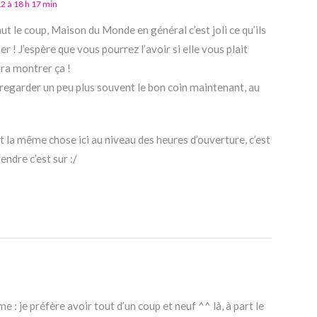
12 à 18 h 17 min
aut le coup, Maison du Monde en général c’est joli ce qu’ils
er ! J’espère que vous pourrez l’avoir si elle vous plait
udra montrer ça !
s regarder un peu plus souvent le bon coin maintenant, au
 la même chose ici au niveau des heures d’ouverture, c’est
endre c’est sur :/
e : je préfère avoir tout d’un coup et neuf ^^ là, à part le