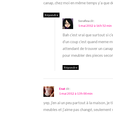
canap, chez moi en même temps y’a que de
Répondre
Serafina
dit :
1 mai 2012 à 16 h 52 min
Bah c’est vrai que surtout si c
d’un coup c’est quand meme mi
attendant de trouver un canap,
pour meubler des pieces second
Répondre
Enat
dit :
1 mai 2012 à 13 h 00 min
yep, j’en ai un peu partout à la maison, je 
meubles et j’aime pas changé, seulement v