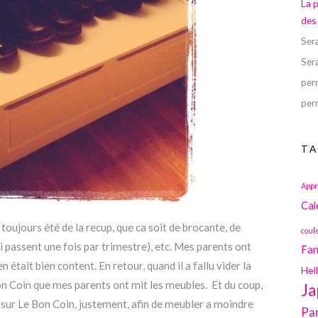
La 
des
Ser
Ser
perr
perr
TA
Appr
Cal
oujours été de la recup, que ca soit de brocante, de
coul
passent une fois par trimestre), etc. Mes parents ont
Fan
n était bien content. En retour, quand il a fallu vider la
Hel
n Coin que mes parents ont mit les meubles. Et du coup,
Ja
ur sur Le Bon Coin, justement, afin de meubler a moindre
Pa