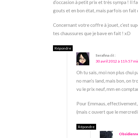
d’occasion à petit prix et très sympa ! Il
gouts et en bon état, mais parfois on fait 
Concernant votre coffre à jouet, c’est sup
tes chaussures que je bave en fait ! xD
Répondre
Serafina
dit :
30 avril 2012 à 11 h 57 mi
Oh tu sais, moi non plus chui pa
no man’s land, mais bon, on tr
vu le prix neuf, mm en comptan
Pour Emmaus, effectivement, mes
(mais c ouvert que le mercredi e
Répondre
Obsidienn