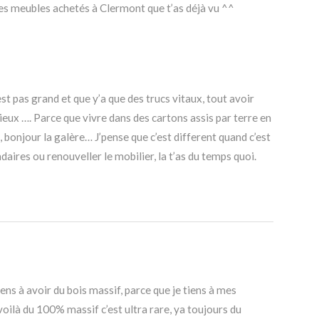
s meubles achetés à Clermont que t’as déjà vu ^^
’est pas grand et que y’a que des trucs vitaux, tout avoir
eux …. Parce que vivre dans des cartons assis par terre en
 bonjour la galère… J’pense que c’est different quand c’est
aires ou renouveller le mobilier, la t’as du temps quoi.
tiens à avoir du bois massif, parce que je tiens à mes
oilà du 100% massif c’est ultra rare, ya toujours du