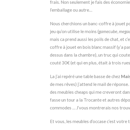
frais. Non seulement je fais des économies
l’emballage ou autre…
Nous cherchions un banc-coffre à jouet pou
jeu qu’on utilise le moins (
gamecube
,
megad
mais ca prend aussi les poils de chat, et c’
coffre à jouet en bois blanc massif (y’a pas
dessus dans la chambre), un truc qui cout
couté 30€ (et qui en plus, était à trois rue
La j’ai repéré une table basse de chez
Mai
de mes rêves) j’attend le mail de réponse.
des meubles cheaps qui me creveront dans 
fasse un tour a la Trocante et autres dép
commodes … J’vous montrerais nos trouva
Et vous, les meubles d’occase c’est votre t