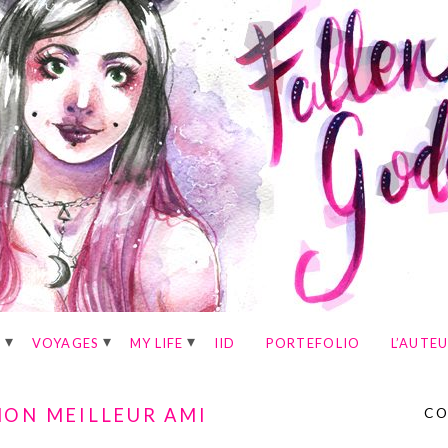
E
VOYAGES
MY LIFE
IID
PORTEFOLIO
L’AUTE
MON MEILLEUR AMI
CO