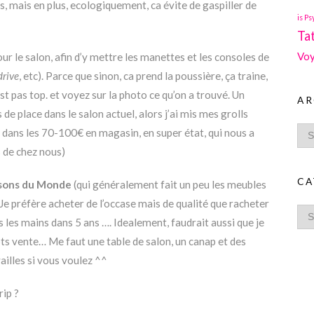
, mais en plus, ecologiquement, ca évite de gaspiller de
is Ps
Ta
Voy
r le salon, afin d’y mettre les manettes et les consoles de
rive
, etc). Parce que sinon, ca prend la poussière, ça traine,
est pas top. et voyez sur la photo ce qu’on a trouvé. Un
AR
 de place dans le salon actuel, alors j’ai mis mes grolls
e dans les 70-100€ en magasin, en super état, qui nous a
s de chez nous)
CA
sons du Monde
(qui généralement fait un peu les meubles
 Je préfère acheter de l’occase mais de qualité que racheter
les mains dans 5 ans …. Idealement, faudrait aussi que je
ots vente… Me faut une table de salon, un canap et des
illes si vous voulez ^^
rip ?