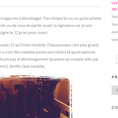
La 
des
Ser
e m’apprete à déménager. Pas n’importe ou, vu qu’on achete
Ser
ofs ou de vous en parler avant la signature car je suis
perr
signe le 12 priez pour nous)
perr
ais. Et qu’il faut meubler. Deja passque c’est plus grand,
on a c’est des meubles payés une misère (à qq exceptions
 doute pas le déménagement (je pense au meuble télé, par
ts). Brefle, faut meubler.
AR
CO