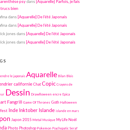
parenthèse psy
dans
[Aquarelle] Parfois, je fais
 trucs bien
afina
dans
[Aquarelle] De l’été Japonais
afina
dans
[Aquarelle] De l’été Japonais
ick jones
dans
[Aquarelle] De l’été Japonais
ick jones
dans
[Aquarelle] De l’été Japonais
GS
Aquarelle
endre le japonais
Bilan
Blois
Copic
californie
endrier
Chat
Crayons de
Dessin
Drawlloween
eur
encre
Epica
art
Fangrill
Game Of Thrones
Goth
Halloween
Inktober
Islande
Inde
lfest
islande en mars
pon
Japon 2015
Noël
Metal
My Life
Musique
nda
Photo
Photoshop
Pokemon
Psychopatic Seraf