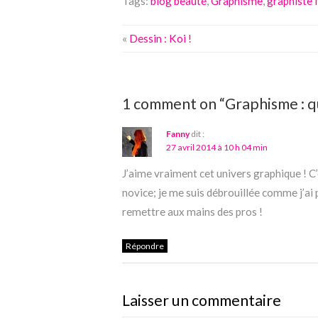
Tags:
blog beauté
,
Graphisme
,
graphiste 
«
Dessin : Koi !
1 comment on “Graphisme : qu
Fanny
dit :
27 avril 2014 à 10 h 04 min
J’aime vraiment cet univers graphique ! C
novice; je me suis débrouillée comme j’ai 
remettre aux mains des pros !
Répondre
Laisser un commentaire