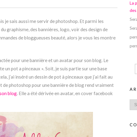
La 
des
Ser
mais je sais aussi me servir de photoshop. Et parmi les
Ser
a du graphisme, des bannières, logo, voir des design de
perr
commandes de bloggueuses beauté, alors je vous les montre
perr
ctée pour une bannière et un avatar pour son blog. Le
ete un pot a pinceaux ». Soit, je suis partie sur une base
la, j’ai inséré un dessin de pot à pinceaux que j’ai fait au
 et de photoshop pour une bannière de blog rend vraiment
AR
 son blog
. Elle a été dérivée en avatar, en cover facebook
CO