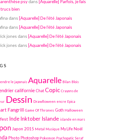
parenthèse psy
dans
[Aquarelle] Parfois, je fais
 trucs bien
afina
dans
[Aquarelle] De l’été Japonais
afina
dans
[Aquarelle] De l’été Japonais
ick jones
dans
[Aquarelle] De l’été Japonais
ick jones
dans
[Aquarelle] De l’été Japonais
GS
Aquarelle
endre le japonais
Bilan
Blois
Copic
californie
endrier
Chat
Crayons de
Dessin
Drawlloween
eur
encre
Epica
art
Fangrill
Game Of Thrones
Goth
Halloween
Inktober
Islande
Inde
lfest
islande en mars
pon
Japon 2015
Noël
Metal
My Life
Musique
nda
Photo
Photoshop
Pokemon
Psychopatic Seraf