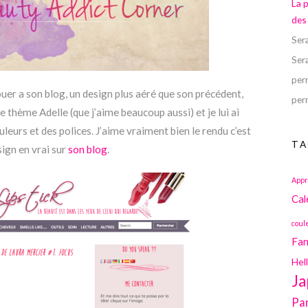
La 
des
Ser
Ser
perr
uer a son blog, un design plus aéré que son précédent,
perr
le thème Adelle (que j’aime beaucoup aussi) et je lui ai
leurs et des polices. J’aime vraiment bien le rendu c’est
TA
sign en vrai sur
son blog
.
Appr
Cal
coul
Fan
Hel
Ja
Pa