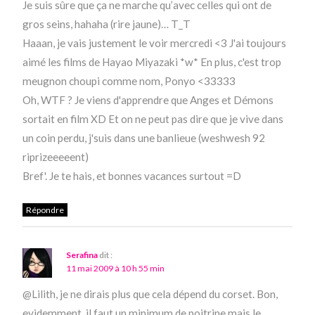
Je suis sûre que ça ne marche qu’avec celles qui ont de
gros seins, hahaha (rire jaune)… T_T
Haaan, je vais justement le voir mercredi <3 J'ai toujours
aimé les films de Hayao Miyazaki *w* En plus, c'est trop
meugnon choupi comme nom, Ponyo <33333
Oh, WTF ? Je viens d'apprendre que Anges et Démons
sortait en film XD Et on ne peut pas dire que je vive dans
un coin perdu, j'suis dans une banlieue (weshwesh 92
riprizeeeeent)
Bref'. Je te hais, et bonnes vacances surtout =D
Répondre
Serafina
dit :
11 mai 2009 à 10 h 55 min
@Lilith, je ne dirais plus que cela dépend du corset. Bon,
evidemment, il faut un minimum de poitrine mais le