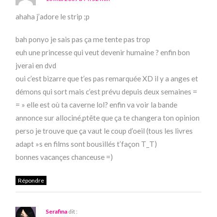
ahaha j’adore le strip ;p
bah ponyo je sais pas ça me tente pas trop
euh une princesse qui veut devenir humaine ? enfin bon
jverai en dvd
oui c’est bizarre que t’es pas remarquée XD il y a anges et
démons qui sort mais c’est prévu depuis deux semaines =
= » elle est où ta caverne lol? enfin va voir la bande
annonce sur allociné,ptête que ça te changera ton opinion
perso je trouve que ça vaut le coup d’oeil (tous les livres
adapt »s en films sont bousillés t’façon T_T)
bonnes vacançes chanceuse =)
Répondre
Serafina
dit :