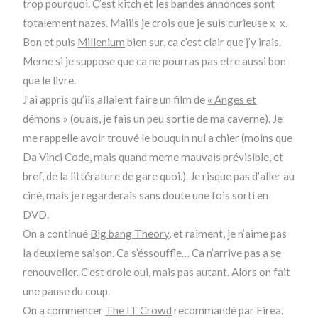
trop pourquoi. C’est kitch et les bandes annonces sont
totalement nazes. Maiiis je crois que je suis curieuse x_x.
Bon et puis
Millenium
bien sur, ca c’est clair que j’y irais.
Meme si je suppose que ca ne pourras pas etre aussi bon
que le livre.
J’ai appris qu’ils allaient faire un film de
« Anges et
démons »
(ouais, je fais un peu sortie de ma caverne). Je
me rappelle avoir trouvé le bouquin nul a chier (moins que
Da Vinci Code, mais quand meme mauvais prévisible, et
bref, de la littérature de gare quoi.). Je risque pas d’aller au
ciné, mais je regarderais sans doute une fois sorti en
DVD.
On a continué
Big bang Theory
, et raiment, je n’aime pas
la deuxieme saison. Ca s’éssouffle… Ca n’arrive pas a se
renouveller. C’est drole oui, mais pas autant. Alors on fait
une pause du coup.
On a commencer
The IT Crowd
recommandé par Firea.