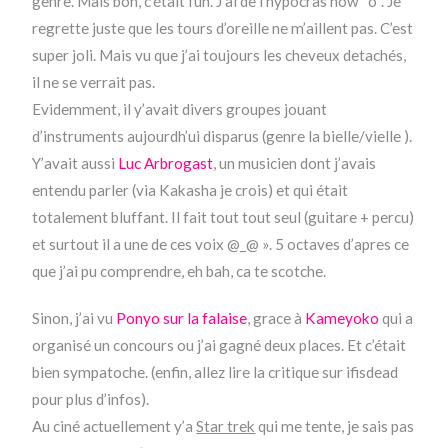
genre. Mais bon, c’était fun. J’ai de l’hypocras now *o*. Je
regrette juste que les tours d’oreille ne m’aillent pas. C’est
super joli. Mais vu que j’ai toujours les cheveux detachés,
il ne se verrait pas.
Evidemment, il y’avait divers groupes jouant
d’instruments aujourdh’ui disparus (genre la bielle/vielle ).
Y’avait aussi
Luc Arbrogast
, un musicien dont j’avais
entendu parler (via Kakasha je crois) et qui était
totalement bluffant. Il fait tout tout seul (guitare + percu)
et surtout il a une de ces voix @_@ ». 5 octaves d’apres ce
que j’ai pu comprendre, eh bah, ca te scotche.
Sinon, j’ai vu
Ponyo sur la falaise
, grace à
Kameyoko
qui a
organisé un concours ou j’ai gagné deux places. Et c’était
bien sympatoche. (enfin, allez lire la critique sur ifisdead
pour plus d’infos).
Au ciné actuellement y’a
Star trek
qui me tente, je sais pas