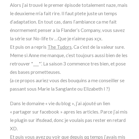
Alors j’ai trouvé le premer épisode totalement naze, mais
le deuxieme m’a fait rire. Il faut ptete juste un temps
d’adaptation. En tout cas, dans l’ambiance ca me fait
énormement penser a la Flander’s Company, vous savez
la série sur No-life tv …Que je n’aime pas xçx.
Et puis on a repris
The Tudors
. Ca c’est de la valeur sure.
Meme si Anne me manque, c’est toujours aussi bien de les
retrouver *___*’. La saison 3 commence tres bien, et pose
des bases prometteuses.
(a ce propos auriez vous des bouquins a me conseiller se
passant sous Marie la Sanglante ou Elizabeth I ?)
Dans le domaine « vie du blog », j’ai ajouté un lien
« partager sur facebook » apres les articles. Parce j’ai mis
le plugin sur ifisdead, donc je voulais pas rester en retard
XD.
Et puis vous avez pu voir que depuis qq temps j’avais mis