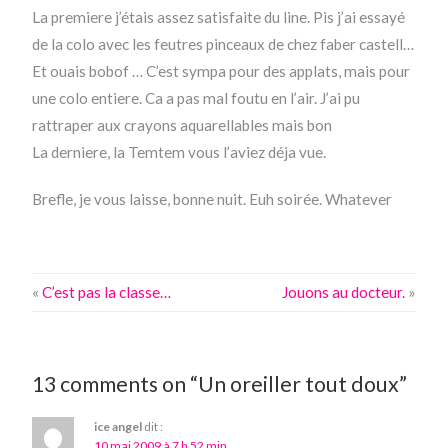
La premiere j’étais assez satisfaite du line. Pis j’ai essayé
de la colo avec les feutres pinceaux de chez faber castell…
Et ouais bobof … C’est sympa pour des applats, mais pour
une colo entiere. Ca a pas mal foutu en l’air. J’ai pu
rattraper aux crayons aquarellables mais bon
La derniere, la Temtem vous l’aviez déja vue.
Brefle, je vous laisse, bonne nuit. Euh soirée. Whatever
«
C’est pas la classe…
Jouons au docteur.
»
13 comments on “Un oreiller tout doux”
ice angel
dit :
10 mai 2009 à 7 h 52 min