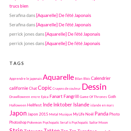
trucs bien
Serafina
dans
[Aquarelle] De l’été Japonais
Serafina
dans
[Aquarelle] De l’été Japonais
perrick jones
dans
[Aquarelle] De l’été Japonais
perrick jones
dans
[Aquarelle] De l’été Japonais
TAGS
Aquarelle
Calendrier
Apprendre le japonais
Bilan
Blois
Dessin
Copic
californie
Chat
Crayons de couleur
Fanart
Fangrill
Drawlloween
Game Of Thrones
Goth
encre
Epica
Inktober
Islande
Inde
Hellfest
Halloween
islande en mars
Japon
Panda
Japon 2015
Noël
Photo
Metal
My Life
Musique
Photoshop
Pokemon
Sailor Moon
Psychopatic Seraf is Psychopatic
Strip
Tattoo
Tatouage
Top Ten Tuesday