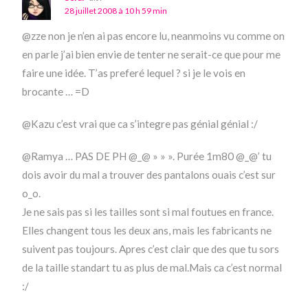
28 juillet 2008 à 10 h 59 min
@zze non je n’en ai pas encore lu, neanmoins vu comme on
en parle j’ai bien envie de tenter ne serait-ce que pour me
faire une idée. T’as preferé lequel ? si je le vois en
brocante … =D
@Kazu c’est vrai que ca s’integre pas génial génial :/
@Ramya … PAS DE PH @_@ » » ». Purée 1m80 @_@’ tu
dois avoir du mal a trouver des pantalons ouais c’est sur
o_o.
Je ne sais pas si les tailles sont si mal foutues en france.
Elles changent tous les deux ans, mais les fabricants ne
suivent pas toujours. Apres c’est clair que des que tu sors
de la taille standart tu as plus de mal.Mais ca c’est normal
:/