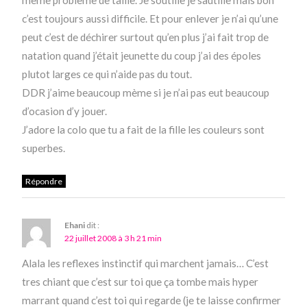
mème problème de taille. Je soutille je sautille mais bon
c’est toujours aussi difficile. Et pour enlever je n’ai qu’une
peut c’est de déchirer surtout qu’en plus j’ai fait trop de
natation quand j’était jeunette du coup j’ai des époles
plutot larges ce qui n’aide pas du tout.
DDR j’aime beaucoup mème si je n’ai pas eut beaucoup
d’ocasion d’y jouer.
J’adore la colo que tu a fait de la fille les couleurs sont
superbes.
Répondre
Ehani
dit :
22 juillet 2008 à 3 h 21 min
Alala les reflexes instinctif qui marchent jamais… C’est
tres chiant que c’est sur toi que ça tombe mais hyper
marrant quand c’est toi qui regarde (je te laisse confirmer