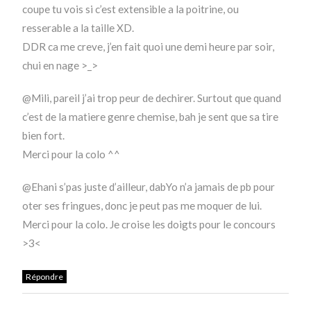
coupe tu vois si c’est extensible a la poitrine, ou
resserable a la taille XD.
DDR ca me creve, j’en fait quoi une demi heure par soir,
chui en nage >_>
@Mili, pareil j’ai trop peur de dechirer. Surtout que quand
c’est de la matiere genre chemise, bah je sent que sa tire
bien fort.
Merci pour la colo ^^
@Ehani s’pas juste d’ailleur, dabYo n’a jamais de pb pour
oter ses fringues, donc je peut pas me moquer de lui.
Merci pour la colo. Je croise les doigts pour le concours
>3<
Répondre