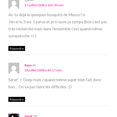
zze
dit :
27 juillet 2008 à 10 h 39 min
As-tu déjà lu quelques bouquins de Musso?:o
J’en ai lu 3 sur 5 parus et je trouve ça sympa (bon c’est pas
très recherché mais dans l’ensemble c’est quand même
sympatoche =) )
Répondre
Kazu
dit :
28 juillet 2008 à 4 h 17 min
Seraf’ > Ouep mais c’quand même super bien fait donc
bon… On va pas faire les difficiles. :D
Répondre
Seraf'
dit :