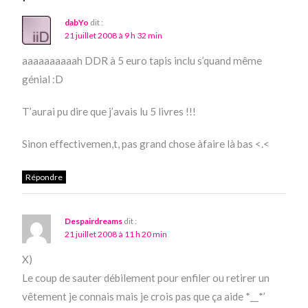
dabYo
dit :
21 juillet 2008 à 9 h 32 min
aaaaaaaaaah DDR à 5 euro tapis inclu s’quand même
génial :D
T’aurai pu dire que j’avais lu 5 livres !!!
Sinon effectivemen,t, pas grand chose àfaire là bas <.<
Répondre
Despairdreams
dit :
21 juillet 2008 à 11 h 20 min
X)
Le coup de sauter débilement pour enfiler ou retirer un
vêtement je connais mais je crois pas que ça aide *__*’