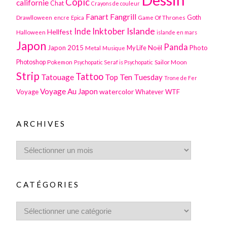
Copic
californie
Chat
Crayons de couleur
Fanart
Fangrill
Drawlloween
Game Of Thrones
Goth
encre
Epica
Inktober
Islande
Inde
Hellfest
Halloween
islande en mars
Japon
Panda
Japon 2015
Noël
Photo
Metal
My Life
Musique
Photoshop
Pokemon
Sailor Moon
Psychopatic Seraf is Psychopatic
Strip
Tattoo
Tatouage
Top Ten Tuesday
Trone de Fer
Voyage Au Japon
watercolor
Voyage
WTF
Whatever
ARCHIVES
CATÉGORIES