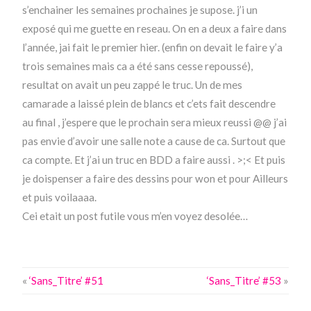
s’enchainer les semaines prochaines je supose. j’i un
exposé qui me guette en reseau. On en a deux a faire dans
l’année, jai fait le premier hier. (enfin on devait le faire y’a
trois semaines mais ca a été sans cesse repoussé),
resultat on avait un peu zappé le truc. Un de mes
camarade a laissé plein de blancs et c’ets fait descendre
au final , j’espere que le prochain sera mieux reussi @@ j’ai
pas envie d’avoir une salle note a cause de ca. Surtout que
ca compte. Et j’ai un truc en BDD a faire aussi . >;< Et puis
je doispenser a faire des dessins pour won et pour Ailleurs
et puis voilaaaa.
Cei etait un post futile vous m’en voyez desolée…
«
‘Sans_Titre’ #51
‘Sans_Titre’ #53
»