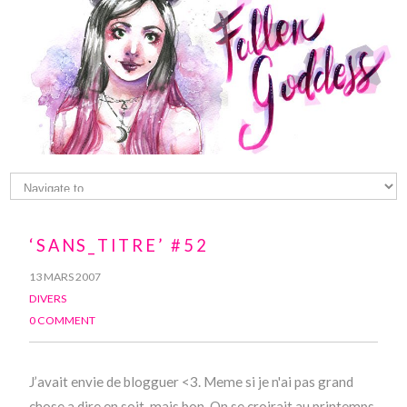
‘SANS_TITRE’ #52
13 MARS 2007
DIVERS
0 COMMENT
J’avait envie de blogguer <3. Meme si je n'ai pas grand
chose a dire en soit, mais bon. On se croirait au printemps.