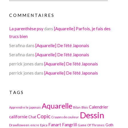
COMMENTAIRES
La parenthèse psy
dans
[Aquarelle] Parfois, je fais des
trucs bien
Serafina
dans
[Aquarelle] De l’été Japonais
Serafina
dans
[Aquarelle] De l’été Japonais
perrick jones
dans
[Aquarelle] De l’été Japonais
perrick jones
dans
[Aquarelle] De l’été Japonais
TAGS
Aquarelle
Calendrier
Apprendre le japonais
Bilan
Blois
Dessin
Copic
californie
Chat
Crayons de couleur
Fanart
Fangrill
Drawlloween
Game Of Thrones
Goth
encre
Epica