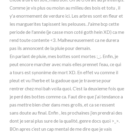
Comme je vis plus ou moisn au milieu des bois et totu , il
y'a enormement de verdure ici. Les arbres sont en fleur et
les marguerites tapissent les pelouses. J'aime bcp cette
periode de l'année (je casse mon coté goth hein XD) ca me
rend toute contente <3. Malheureusement ca ne durera
pas ils annoncent de la pluie pour demain.
En parlant de pluie, mes bottes sont mortes ;_;. Enfin, je
peut encore marcher avec mais elles prennet l’eau, ce qui
a tours est synonime de mort XD. En effet vu comme il
pleut et vu l’herbe et la gadoue que je traverse pour
rentrer chez moi bah voila quoi. C’est la deuxieme fois que
je perd des bottes comme ca. Faut dire que j’ai tendance a
pas mettre bien cher dans mes grolls, et ca se ressent
sans doute au final. Enfin , les prochaines j’en prendrai des
dont je serai plus sure de la qualité, genre docs quoi >_>.
BOn apres c’est un cap mental de me dire que je vais