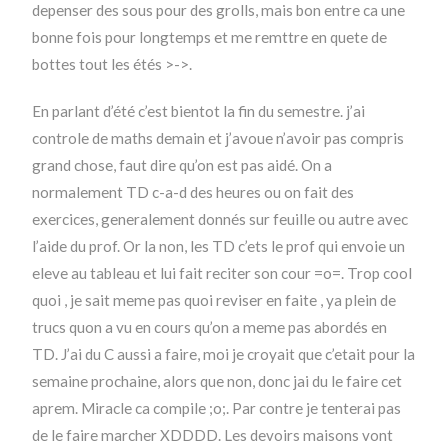
depenser des sous pour des grolls, mais bon entre ca une
bonne fois pour longtemps et me remttre en quete de
bottes tout les étés >->.
En parlant d’été c’est bientot la fin du semestre. j’ai
controle de maths demain et j’avoue n’avoir pas compris
grand chose, faut dire qu’on est pas aidé. On a
normalement TD c-a-d des heures ou on fait des
exercices, generalement donnés sur feuille ou autre avec
l’aide du prof. Or la non, les TD c’ets le prof qui envoie un
eleve au tableau et lui fait reciter son cour =o=. Trop cool
quoi , je sait meme pas quoi reviser en faite , ya plein de
trucs quon a vu en cours qu’on a meme pas abordés en
TD. J’ai du C aussi a faire, moi je croyait que c’etait pour la
semaine prochaine, alors que non, donc jai du le faire cet
aprem. Miracle ca compile ;o;. Par contre je tenterai pas
de le faire marcher XDDDD. Les devoirs maisons vont