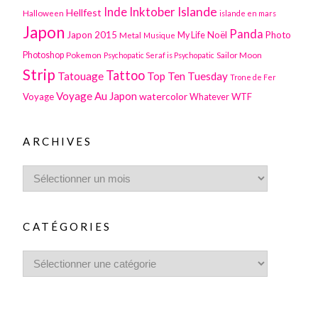
Inktober
Islande
Inde
Hellfest
Halloween
islande en mars
Japon
Panda
Japon 2015
Noël
Photo
Metal
My Life
Musique
Photoshop
Pokemon
Sailor Moon
Psychopatic Seraf is Psychopatic
Strip
Tattoo
Tatouage
Top Ten Tuesday
Trone de Fer
Voyage Au Japon
watercolor
Voyage
WTF
Whatever
ARCHIVES
CATÉGORIES