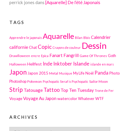
perrick jones
dans
[Aquarelle] De l’été Japonais
TAGS
Aquarelle
Calendrier
Apprendre le japonais
Bilan
Blois
Dessin
Copic
californie
Chat
Crayons de couleur
Fanart
Fangrill
Drawlloween
Game Of Thrones
Goth
encre
Epica
Inktober
Islande
Inde
Hellfest
Halloween
islande en mars
Japon
Panda
Japon 2015
Noël
Photo
Metal
My Life
Musique
Photoshop
Pokemon
Sailor Moon
Psychopatic Seraf is Psychopatic
Strip
Tattoo
Tatouage
Top Ten Tuesday
Trone de Fer
Voyage Au Japon
watercolor
Voyage
WTF
Whatever
ARCHIVES