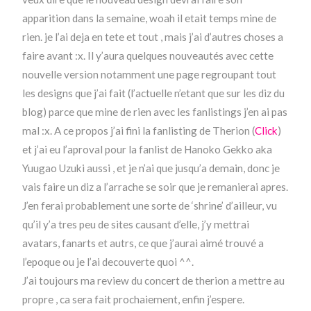
apparition dans la semaine, woah il etait temps mine de
rien. je l’ai deja en tete et tout , mais j’ai d’autres choses a
faire avant :x. Il y’aura quelques nouveautés avec cette
nouvelle version notamment une page regroupant tout
les designs que j’ai fait (l’actuelle n’etant que sur les diz du
blog) parce que mine de rien avec les fanlistings j’en ai pas
mal :x. A ce propos j’ai fini la fanlisting de Therion (
Click
)
et j’ai eu l’aproval pour la fanlist de Hanoko Gekko aka
Yuugao Uzuki aussi , et je n’ai que jusqu’a demain, donc je
vais faire un diz a l’arrache se soir que je remanierai apres.
J’en ferai probablement une sorte de ‘shrine’ d’ailleur, vu
qu’il y’a tres peu de sites causant d’elle, j’y mettrai
avatars, fanarts et autrs, ce que j’aurai aimé trouvé a
l’epoque ou je l’ai decouverte quoi ^^.
J’ai toujours ma review du concert de therion a mettre au
propre , ca sera fait prochaiement, enfin j’espere.