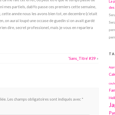
La 
i fini mes partiels, dabYo passe ces premiers cette semaine,
des
r, cette année nous les avons bien tot, en decembre (c’etait
Ser
ien, on aurai loupé une occase de guedin si on avait gardé
Ser
rien dire, secret professionel, mais je vous en reparlera
perr
perr
TA
‘Sans_Titre’ #39
»
Appr
Cal
coul
Fan
Hel
iée.
Les champs obligatoires sont indiqués avec
*
Ja
Pa