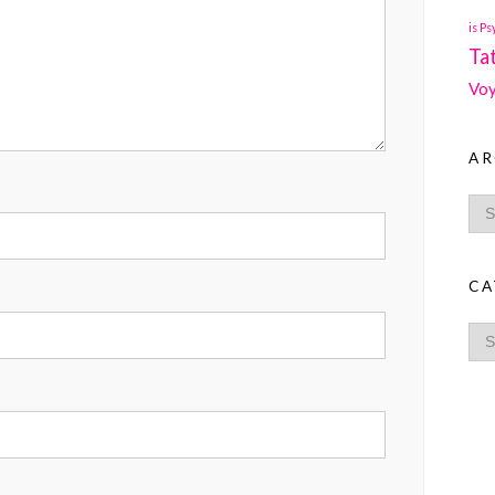
is Ps
Ta
Voy
AR
CA