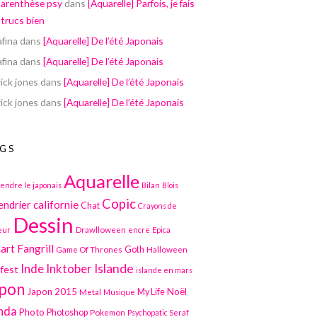
parenthèse psy
dans
[Aquarelle] Parfois, je fais
 trucs bien
afina
dans
[Aquarelle] De l’été Japonais
afina
dans
[Aquarelle] De l’été Japonais
ick jones
dans
[Aquarelle] De l’été Japonais
ick jones
dans
[Aquarelle] De l’été Japonais
GS
Aquarelle
endre le japonais
Bilan
Blois
Copic
californie
endrier
Chat
Crayons de
Dessin
Drawlloween
eur
encre
Epica
art
Fangrill
Game Of Thrones
Goth
Halloween
Inktober
Islande
Inde
lfest
islande en mars
pon
Japon 2015
Noël
Metal
My Life
Musique
nda
Photo
Photoshop
Pokemon
Psychopatic Seraf