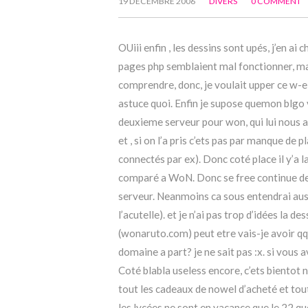
19 DÉCEMBRE 2006
DIVERS
0 COMMENT
OUiii enfin , les dessins sont upés, j’en ai 
pages php semblaient mal fonctionner, mai
comprendre, donc, je voulait upper ce w-e 
astuce quoi. Enfin je supose quemon blgo 
deuxieme serveur pour won, qui lui nous a
et , si on l’a pris c’ets pas par manque de
connectés par ex). Donc coté place il y’a 
comparé a WoN. Donc se free continue de
serveur. Neanmoins ca sous entendrai auss
l’acutelle). et je n’ai pas trop d’idées la
(wonaruto.com) peut etre vais-je avoir 
domaine a part? je ne sait pas :x. si vous 
Coté blabla useless encore, c’ets bientot 
tout les cadeaux de nowel d’acheté et tout
les lycées ne sont en vacance que le 22 qu