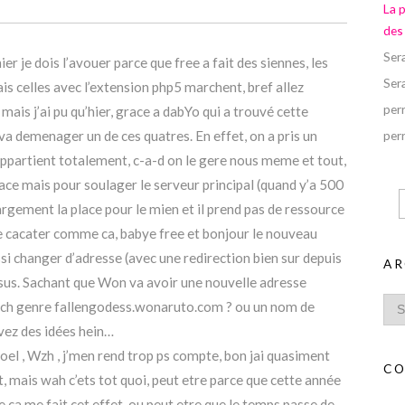
La 
des
Ser
chier je dois l’avouer parce que free a fait des siennes, les
Ser
s celles avec l’extension php5 marchent, bref allez
perr
mais j’ai pu qu’hier, grace a dabYo qui a trouvé cette
va demenager un de ces quatres. En effet, on a pris un
perr
ppartient totalement, c-a-d on le gere nous meme et tout,
 place mais pour soulager le serveur principal (quand y’a 500
largement la place pour le mien et il prend pas de ressource
 cacater comme ca, babye free et bonjour le nouveau
i changer d’adresse (avec une redirection bien sur depuis
AR
 dessus. Sachant que Won va avoir une nouvelle adresse
qqch genre fallengodess.wonaruto.com ? ou un nom de
avez des idées hein…
noel , Wzh , j’men rend trop ps compte, bon jai quasiment
CO
, mais wah c’ets tot quoi, peut etre parce que cette année
e ca me fait cet effet, ou peut etre que le temps passe de