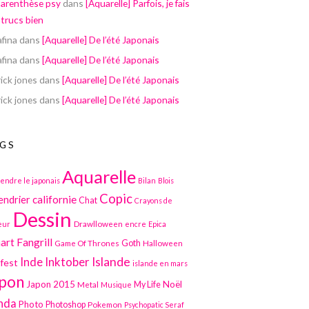
parenthèse psy
dans
[Aquarelle] Parfois, je fais
 trucs bien
afina
dans
[Aquarelle] De l’été Japonais
afina
dans
[Aquarelle] De l’été Japonais
ick jones
dans
[Aquarelle] De l’été Japonais
ick jones
dans
[Aquarelle] De l’été Japonais
GS
Aquarelle
endre le japonais
Bilan
Blois
Copic
californie
endrier
Chat
Crayons de
Dessin
Drawlloween
eur
encre
Epica
art
Fangrill
Game Of Thrones
Goth
Halloween
Inktober
Islande
Inde
lfest
islande en mars
pon
Japon 2015
Noël
Metal
My Life
Musique
nda
Photo
Photoshop
Pokemon
Psychopatic Seraf