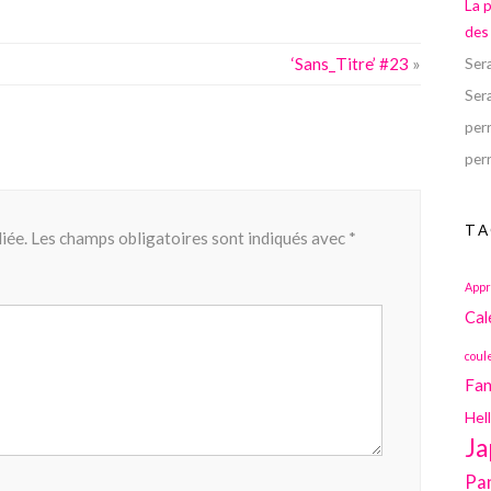
La 
des
‘Sans_Titre’ #23
»
Ser
Ser
perr
perr
TA
iée.
Les champs obligatoires sont indiqués avec
*
Appr
Cal
coul
Fan
Hel
Ja
Pa