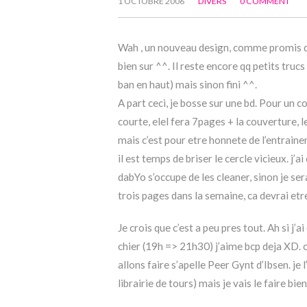
1 OCTOBRE 2006
DIVERS
0 COMMENT
Wah , un nouveau design, comme promis da
bien sur ^^. Il reste encore qq petits trucs
ban en haut) mais sinon fini ^^.
A part ceci, je bosse sur une bd. Pour un 
courte, elel fera 7pages + la couverture, l
mais c’est pour etre honnete de l’entrainem
il est temps de briser le cercle vicieux. j
dabYo s’occupe de les cleaner, sinon je sera
trois pages dans la semaine, ca devrai etre
Je crois que c’est a peu pres tout. Ah si j
chier (19h => 21h30) j’aime bcp deja XD. ca
allons faire s’apelle Peer Gynt d’Ibsen. je 
librairie de tours) mais je vais le faire bi