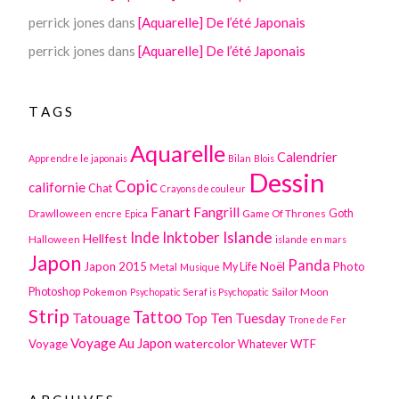
perrick jones
dans
[Aquarelle] De l’été Japonais
perrick jones
dans
[Aquarelle] De l’été Japonais
TAGS
Aquarelle
Calendrier
Apprendre le japonais
Bilan
Blois
Dessin
Copic
californie
Chat
Crayons de couleur
Fanart
Fangrill
Drawlloween
Game Of Thrones
Goth
encre
Epica
Inktober
Islande
Inde
Hellfest
Halloween
islande en mars
Japon
Panda
Japon 2015
Noël
Photo
Metal
My Life
Musique
Photoshop
Pokemon
Sailor Moon
Psychopatic Seraf is Psychopatic
Strip
Tattoo
Tatouage
Top Ten Tuesday
Trone de Fer
Voyage Au Japon
watercolor
Voyage
WTF
Whatever