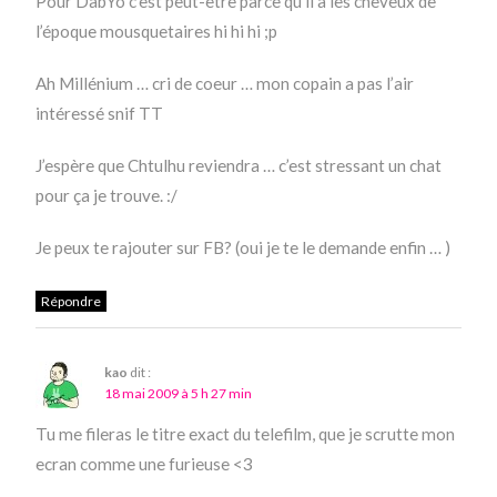
Pour DabYo c’est peut-être parce qu’il a les cheveux de
l’époque mousquetaires hi hi hi ;p
Ah Millénium … cri de coeur … mon copain a pas l’air
intéressé snif TT
J’espère que Chtulhu reviendra … c’est stressant un chat
pour ça je trouve. :/
Je peux te rajouter sur FB? (oui je te le demande enfin … )
Répondre
kao
dit :
18 mai 2009 à 5 h 27 min
Tu me fileras le titre exact du telefilm, que je scrutte mon
ecran comme une furieuse <3