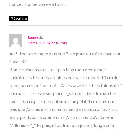
Sur ce… bonne soirée à tous !
Répondre
Ramya
dit :
18 mai 2009 à 9 h 03 min
Arf! Il ne te manque plus que 2 cm pour être à ma hauteur
à plat XD
Bon, les chaussures c’est pas trop mon genre mais
j’admire les femmes capables de marcher avec 10 cm de
talon parce que bon moi… J’ai essayé direct les talons de 7
cm mais… Je reste sur place >_< Impossible de marcher
avec. Du coup, je me contente d'un petit 4 cm mais une
fois que j'aurais de l'entraînement je retenterai les 7 cm.
Je ne perds pas espoir. Sinon, j'ai très envie d'aller voir
Millénium *_* Et puis, il faudrait que je me plonge enfin