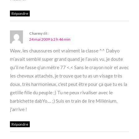
Répondre
Charmy
dit :
24 mai 2009 à 2 h 46 min
Waw, les chaussures ont vraiment la classe ^^ Dabyo
m’avait semblé super grand quand je l’avais vu, je doute
qu’il ne fasse q’un mètre 77 <.< Sans le crayon noir et avec
les cheveux attachés, je trouve que tu as un visage très
doux, très harmonieux, c'est peut être pour ça que tu es la
getille fille du peuple ;) Tu ne peux rivaliser avec le
barbichette dabYo.... ;) Suis en train de lire Millénium,
j'arrive !
Répondre