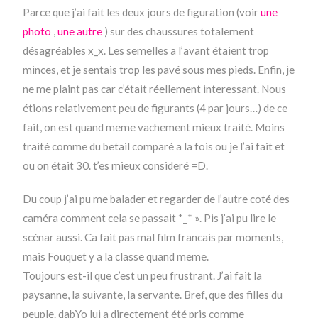
Parce que j’ai fait les deux jours de figuration (voir
une
photo
,
une autre
) sur des chaussures totalement
désagréables x_x. Les semelles a l’avant étaient trop
minces, et je sentais trop les pavé sous mes pieds. Enfin, je
ne me plaint pas car c’était réellement interessant. Nous
étions relativement peu de figurants (4 par jours…) de ce
fait, on est quand meme vachement mieux traité. Moins
traité comme du betail comparé a la fois ou je l’ai fait et
ou on était 30. t’es mieux consideré =D.
Du coup j’ai pu me balader et regarder de l’autre coté des
caméra comment cela se passait *_* ». Pis j’ai pu lire le
scénar aussi. Ca fait pas mal film francais par moments,
mais Fouquet y a la classe quand meme.
Toujours est-il que c’est un peu frustrant. J’ai fait la
paysanne, la suivante, la servante. Bref, que des filles du
peuple. dabYo lui a directement été pris comme