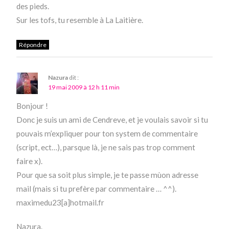
des pieds.
Sur les tofs, tu resemble à La Laitière.
Répondre
Nazura
dit :
19 mai 2009 à 12 h 11 min
Bonjour !
Donc je suis un ami de Cendreve, et je voulais savoir si tu
pouvais m’expliquer pour ton system de commentaire
(script, ect…), parsque là, je ne sais pas trop comment
faire x).
Pour que sa soit plus simple, je te passe mùon adresse
mail (mais si tu prefère par commentaire … ^^).
maximedu23[a]hotmail.fr
Nazura.