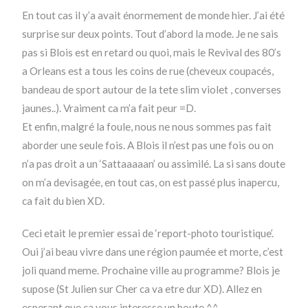
En tout cas il y’a avait énormement de monde hier. J’ai été
surprise sur deux points. Tout d’abord la mode. Je ne sais
pas si Blois est en retard ou quoi, mais le Revival des 80’s
a Orleans est a tous les coins de rue (cheveux coupacés,
bandeau de sport autour de la tete slim violet , converses
jaunes..). Vraiment ca m’a fait peur =D.
Et enfin, malgré la foule, nous ne nous sommes pas fait
aborder une seule fois. A Blois il n’est pas une fois ou on
n’a pas droit a un ‘Sattaaaaan’ ou assimilé. La si sans doute
on m’a devisagée, en tout cas, on est passé plus inapercu,
ca fait du bien XD.
Ceci etait le premier essai de ‘report-photo touristique’.
Oui j’ai beau vivre dans une région paumée et morte, c’est
joli quand meme. Prochaine ville au programme? Blois je
supose (St Julien sur Cher ca va etre dur XD). Allez en
esperant que ca vous interesse un boute ^^