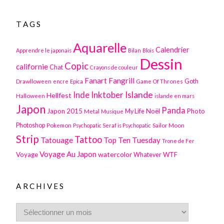
TAGS
Aquarelle
Calendrier
Apprendre le japonais
Bilan
Blois
Dessin
Copic
californie
Chat
Crayons de couleur
Fanart
Fangrill
Drawlloween
Game Of Thrones
Goth
encre
Epica
Inktober
Islande
Inde
Hellfest
Halloween
islande en mars
Japon
Panda
Japon 2015
Noël
Photo
Metal
My Life
Musique
Photoshop
Pokemon
Sailor Moon
Psychopatic Seraf is Psychopatic
Strip
Tattoo
Tatouage
Top Ten Tuesday
Trone de Fer
Voyage Au Japon
watercolor
Voyage
WTF
Whatever
ARCHIVES