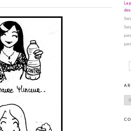
La 
des
Ser
Ser
perr
perr
AR
CO