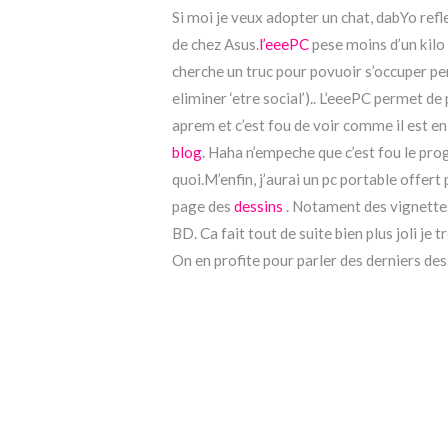
Si moi je veux adopter un chat, dabYo refl
de chez Asus.
l’eeePC
pese moins d’un kilo 
cherche un truc pour povuoir s’occuper pe
eliminer ‘etre social’).. L’eeePC permet de
aprem et c’est fou de voir comme il est en
blog
. Haha n’empeche que c’est fou le pr
quoi.M’enfin, j’aurai un pc portable offert 
page des
dessins
. Notament des vignettes 
BD. Ca fait tout de suite bien plus joli je 
On en profite pour parler des derniers dess