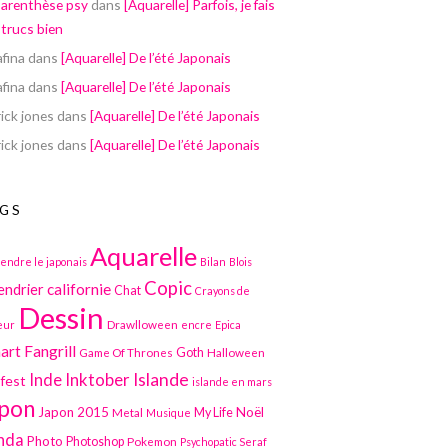
parenthèse psy
dans
[Aquarelle] Parfois, je fais
 trucs bien
afina
dans
[Aquarelle] De l’été Japonais
afina
dans
[Aquarelle] De l’été Japonais
ick jones
dans
[Aquarelle] De l’été Japonais
ick jones
dans
[Aquarelle] De l’été Japonais
GS
Aquarelle
endre le japonais
Bilan
Blois
Copic
californie
endrier
Chat
Crayons de
Dessin
Drawlloween
eur
encre
Epica
art
Fangrill
Game Of Thrones
Goth
Halloween
Inktober
Islande
Inde
lfest
islande en mars
pon
Japon 2015
Noël
Metal
My Life
Musique
nda
Photo
Photoshop
Pokemon
Psychopatic Seraf