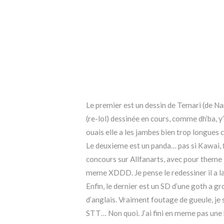
Le premier est un dessin de Temari (de Na
(re-lol) dessinée en cours, comme dh’ba, y
ouais elle a les jambes bien trop longues ca
Le deuxieme est un panda… pas si Kawai, fa
concours sur Allfanarts, avec pour theme 
meme XDDD. Je pense le redessiner il a la
Enfin, le dernier est un SD d’une goth a gr
d’anglais. Vraiment foutage de gueule, je 
STT… Non quoi. J’ai fini en meme pas une 