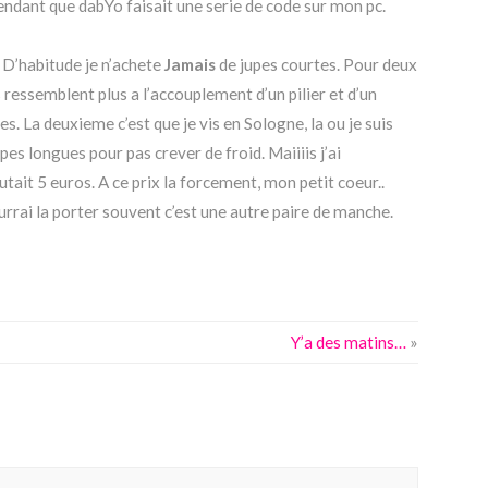
ndant que dabYo faisait une serie de code sur mon pc.
r. D’habitude je n’achete
Jamais
de jupes courtes. Pour deux
ressemblent plus a l’accouplement d’un pilier et d’un
. La deuxieme c’est que je vis en Sologne, la ou je suis
es longues pour pas crever de froid. Maiiiis j’ai
utait 5 euros. A ce prix la forcement, mon petit coeur..
urrai la porter souvent c’est une autre paire de manche.
Y’a des matins…
»