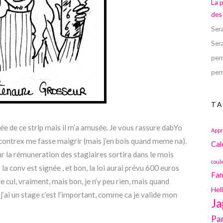
La 
des
Ser
Ser
perr
perr
TA
idée de ce strip mais il m’a amusée. Je vous rassure dabYo
Appr
a contrex me fasse maigrir (mais j’en bois quand meme na).
Cal
sur la rémuneration des stagiaires sortira dans le mois
coul
 la conv est signée , et bon, la loi aurai prévu 600 euros
Fan
le cul, vraiment, mais bon, je n’y peu rien, mais quand
Hel
j’ai un stage c’est l’important, comme ca je valide mon
Ja
Pa