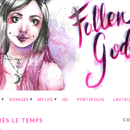
E
VOYAGES
MY LIFE
IID
PORTEFOLIO
L’AUTE
RÈS LE TEMPS
CO