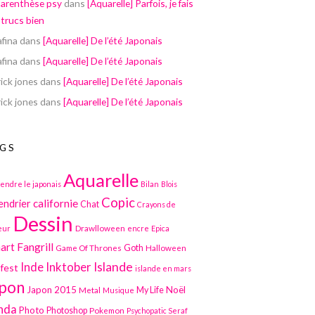
parenthèse psy
dans
[Aquarelle] Parfois, je fais
 trucs bien
afina
dans
[Aquarelle] De l’été Japonais
afina
dans
[Aquarelle] De l’été Japonais
ick jones
dans
[Aquarelle] De l’été Japonais
ick jones
dans
[Aquarelle] De l’été Japonais
GS
Aquarelle
endre le japonais
Bilan
Blois
Copic
californie
endrier
Chat
Crayons de
Dessin
Drawlloween
eur
encre
Epica
art
Fangrill
Game Of Thrones
Goth
Halloween
Inktober
Islande
Inde
lfest
islande en mars
pon
Japon 2015
Noël
Metal
My Life
Musique
nda
Photo
Photoshop
Pokemon
Psychopatic Seraf