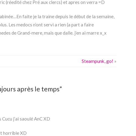
ic (réedité chez Pré aux clercs) et apres on verra =D
arabinée…En faite je la traine depuis le début de la semaine,
plus. Les medocs n’ont servi a rien (a part a faire
medes de Grand-mere, mais que dalle. j’en ai marre x_x
Steampunk, go!
»
jours après le temps”
s Cucu j’ai saoulé AnC XD
it horrible XD