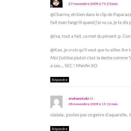
27 novembre 2009 à 7 h 23 min
@Charmy, eh bien dans le clip de Paparazzi, 
fait man fangrill quand j'ai vu ca, je te dis
@Isa, tout a fait, ca met du piment ;p. Con
@Kao, je crois qu'il veut que tu ailles lir
Moi j'utilise plutot c'est la deche comme "c
a sex.... SEC ! M'enfin XD
Répondre
erufunotoki
dit :
28 novembre 2009 à 1 h 12 min
olalala.. postes pas ce genre d’aquarelle.. 
Répondre