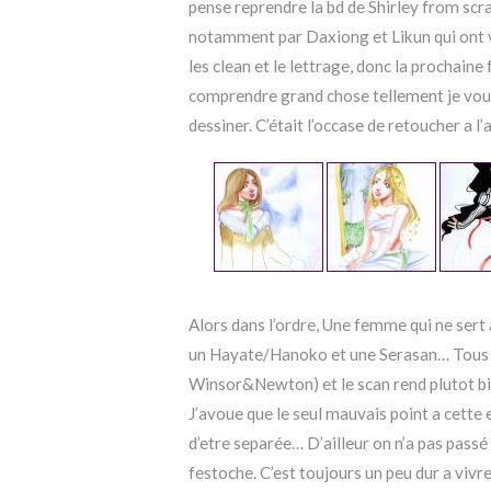
pense reprendre la bd de Shirley from scra
notamment par Daxiong et Likun qui ont vr
les clean et le lettrage, donc la prochaine
comprendre grand chose tellement je vous
dessiner. C’était l’occase de retoucher a l’a
Alors dans l’ordre, Une femme qui ne sert 
un Hayate/Hanoko et une Serasan… Tous -sa
Winsor&Newton) et le scan rend plutot b
J’avoue que le seul mauvais point a cette e
d’etre separée… D’ailleur on n’a pas pass
festoche. C’est toujours un peu dur a viv