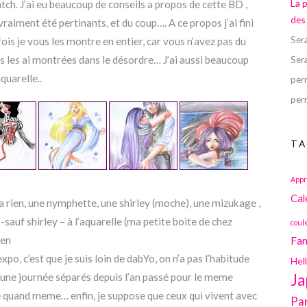
La 
tch. J’ai eu beaucoup de conseils a propos de cette BD ,
des
aiment été pertinants, et du coup…. A ce propos j’ai fini
Ser
 fois je vous les montre en entier, car vous n’avez pas du
 les ai montrées dans le désordre… J’ai aussi beaucoup
Ser
quarelle..
perr
perr
TA
Appr
Cal
a rien, une nymphette, une shirley (moche), une mizukage ,
uf shirley – à l’aquarelle (ma petite boite de chez
coul
ien
Fan
xpo, c’est que je suis loin de dabYo, on n’a pas l’habitude
Hel
é une journée séparés depuis l’an passé pour le meme
Ja
re quand meme… enfin, je suppose que ceux qui vivent avec
Pa