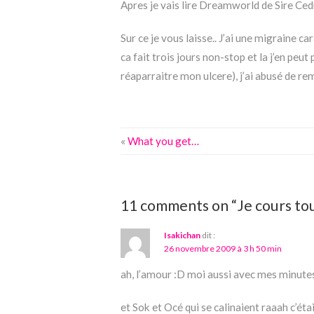
Apres je vais lire Dreamworld de Sire Cedr
Sur ce je vous laisse.. J’ai une migraine c
ca fait trois jours non-stop et la j’en peut 
réaparraitre mon ulcere), j’ai abusé de re
«
What you get…
11 comments on “Je cours tou
Isakichan
dit :
26 novembre 2009 à 3 h 50 min
ah, l’amour :D moi aussi avec mes minute
et Sok et Océ qui se calinaient raaah c’éta