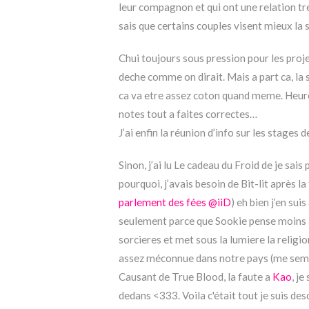
leur compagnon et qui ont une relation tre
sais que certains couples visent mieux la 
Chui toujours sous pression pour les projet
deche comme on dirait. Mais a part ca, la s
ca va etre assez coton quand meme. Heur
notes tout a faites correctes…
J’ai enfin la réunion d’info sur les stages de
Sinon, j’ai lu Le cadeau du Froid de je sais
pourquoi, j’avais besoin de Bit-lit après l
parlement des fées @iiD
) eh bien j’en sui
seulement parce que Sookie pense moins av
sorcieres et met sous la lumiere la religi
assez méconnue dans notre pays (me semble
Causant de True Blood, la faute a
Kao
, je
dedans <333. Voila c'était tout je suis deso