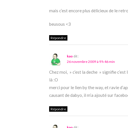
mais c’est encore plus délicieux de le ret
beusous <3
Répondre
kao
dit :
26 novembre 2009 à 9 h 46 min
Chez moi, » c’est la deche » signifie c’est
là :O
merci pour le lien by the way, et ravie d’a
causant de dabyo, il m’a ajouté sur facebo
Répondre
kao
dit :