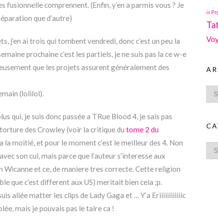
s fusionnelle comprennent. (Enfin, y’en a parmis vous ? Je
is Ps
séparation que d’autre)
Ta
Voy
s, j’en ai trois qui tombent vendredi, donc c’est un peu la
emaine prochaine c’est les partiels, je ne suis pas la ce w-e
eusement que les projets assurent généralement des
AR
main (lolilol).
 plus qui, je suis donc passée a TRue Blood 4, je sais pas
CA
a torture des Crowley (voir la critique du
tome 2 du
s a la moitié, et pour le moment c’est le meilleur des 4. Non
ec son cul, mais parce que l’auteur s’interesse aux
on Wicanne et ce, de maniere tres correcte. Cette religion
 que c’est different aux US) meritait bien cela ;p.
 suis allée matter les clips de Lady Gaga et … Y’a Eriiiiiiiiiiiic
lée, mais je pouvais pas le taire ca !