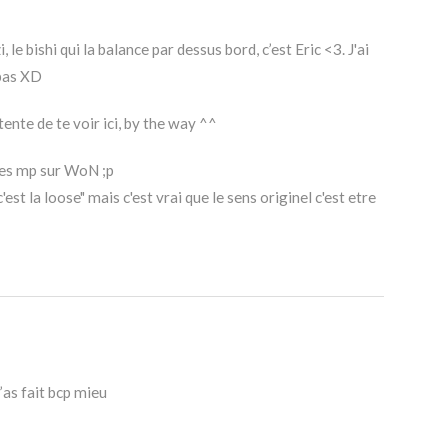
le bishi qui la balance par dessus bord, c’est Eric <3. J'ai
 pas XD
tente de te voir ici, by the way ^^
e tes mp sur WoN ;p
'est la loose" mais c'est vrai que le sens originel c'est etre
t’as fait bcp mieu