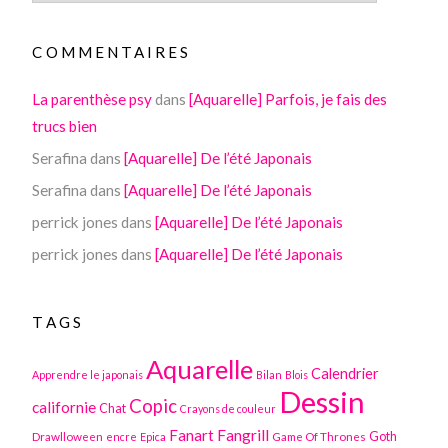
COMMENTAIRES
La parenthèse psy
dans
[Aquarelle] Parfois, je fais des
trucs bien
Serafina
dans
[Aquarelle] De l’été Japonais
Serafina
dans
[Aquarelle] De l’été Japonais
perrick jones
dans
[Aquarelle] De l’été Japonais
perrick jones
dans
[Aquarelle] De l’été Japonais
TAGS
Aquarelle
Calendrier
Apprendre le japonais
Bilan
Blois
Dessin
Copic
californie
Chat
Crayons de couleur
Fanart
Fangrill
Drawlloween
Game Of Thrones
Goth
encre
Epica