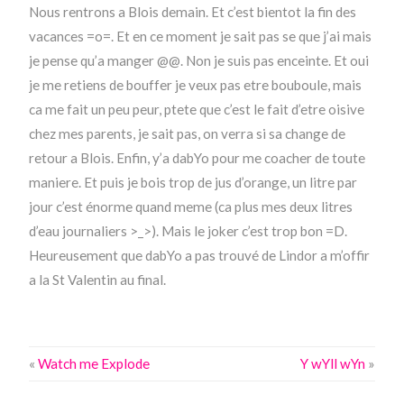
Nous rentrons a Blois demain. Et c’est bientot la fin des
vacances =o=. Et en ce moment je sait pas se que j’ai mais
je pense qu’a manger @@. Non je suis pas enceinte. Et oui
je me retiens de bouffer je veux pas etre bouboule, mais
ca me fait un peu peur, ptete que c’est le fait d’etre oisive
chez mes parents, je sait pas, on verra si sa change de
retour a Blois. Enfin, y’a dabYo pour me coacher de toute
maniere. Et puis je bois trop de jus d’orange, un litre par
jour c’est énorme quand meme (ca plus mes deux litres
d’eau journaliers >_>). Mais le joker c’est trop bon =D.
Heureusement que dabYo a pas trouvé de Lindor a m’offir
a la St Valentin au final.
«
Watch me Explode
Y wYll wYn
»