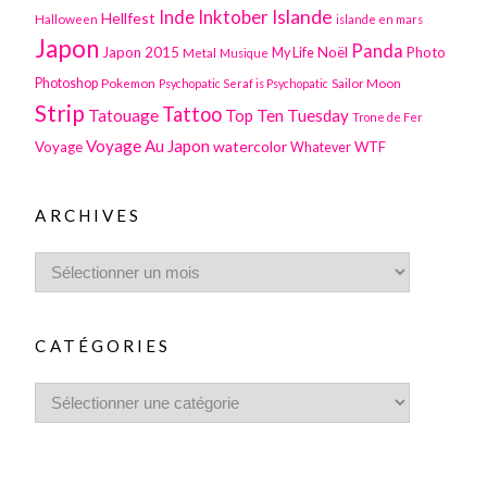
Inktober
Islande
Inde
Hellfest
Halloween
islande en mars
Japon
Panda
Japon 2015
Noël
Photo
Metal
My Life
Musique
Photoshop
Pokemon
Sailor Moon
Psychopatic Seraf is Psychopatic
Strip
Tattoo
Tatouage
Top Ten Tuesday
Trone de Fer
Voyage Au Japon
watercolor
Voyage
WTF
Whatever
ARCHIVES
CATÉGORIES