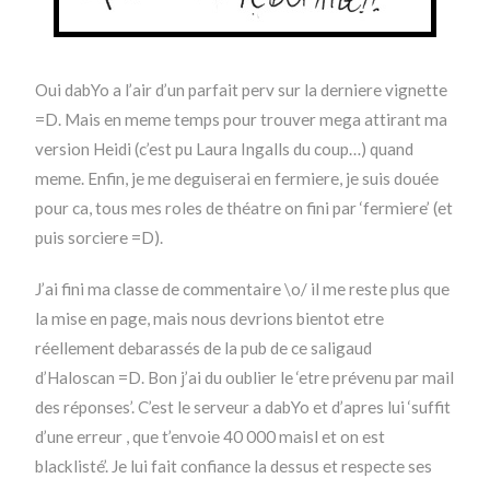
Oui dabYo a l’air d’un parfait perv sur la derniere vignette
=D. Mais en meme temps pour trouver mega attirant ma
version Heidi (c’est pu Laura Ingalls du coup…) quand
meme. Enfin, je me deguiserai en fermiere, je suis douée
pour ca, tous mes roles de théatre on fini par ‘fermiere’ (et
puis sorciere =D).
J’ai fini ma classe de commentaire \o/ il me reste plus que
la mise en page, mais nous devrions bientot etre
réellement debarassés de la pub de ce saligaud
d’Haloscan =D. Bon j’ai du oublier le ‘etre prévenu par mail
des réponses’. C’est le serveur a dabYo et d’apres lui ‘suffit
d’une erreur , que t’envoie 40 000 maisl et on est
blacklisté’. Je lui fait confiance la dessus et respecte ses