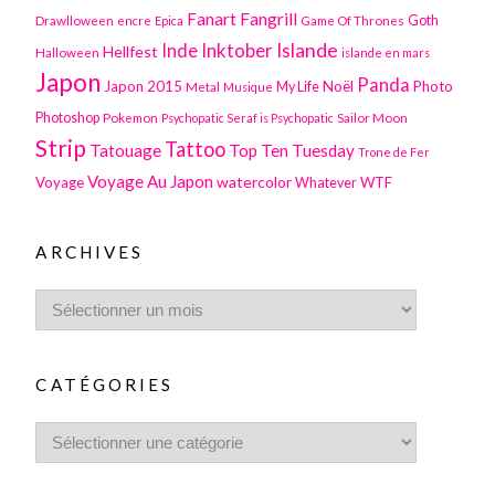
Fanart
Fangrill
Drawlloween
Game Of Thrones
Goth
encre
Epica
Inktober
Islande
Inde
Hellfest
Halloween
islande en mars
Japon
Panda
Japon 2015
Noël
Photo
Metal
My Life
Musique
Photoshop
Pokemon
Sailor Moon
Psychopatic Seraf is Psychopatic
Strip
Tattoo
Tatouage
Top Ten Tuesday
Trone de Fer
Voyage Au Japon
watercolor
Voyage
WTF
Whatever
ARCHIVES
CATÉGORIES