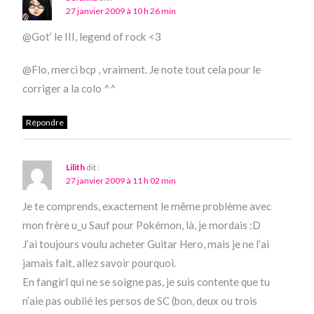
27 janvier 2009 à 10 h 26 min
@Got’ le III, legend of rock <3
@Flo, merci bcp , vraiment. Je note tout cela pour le
corriger a la colo ^^
Répondre
Lilith
dit :
27 janvier 2009 à 11 h 02 min
Je te comprends, exactement le même problème avec
mon frère u_u Sauf pour Pokémon, là, je mordais :D
J’ai toujours voulu acheter Guitar Hero, mais je ne l’ai
jamais fait, allez savoir pourquoi.
En fangirl qui ne se soigne pas, je suis contente que tu
n’aie pas oublié les persos de SC (bon, deux ou trois