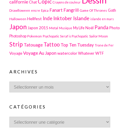
Dessin
Copic
californie
Chat
Crayons de couleur
Fanart
Fangrill
Drawlloween
Game Of Thrones
Goth
encre
Epica
Inktober
Islande
Inde
Hellfest
Halloween
islande en mars
Japon
Panda
Japon 2015
Noël
Photo
Metal
My Life
Musique
Photoshop
Pokemon
Sailor Moon
Psychopatic Seraf is Psychopatic
Strip
Tattoo
Tatouage
Top Ten Tuesday
Trone de Fer
Voyage Au Japon
watercolor
Voyage
WTF
Whatever
ARCHIVES
CATÉGORIES