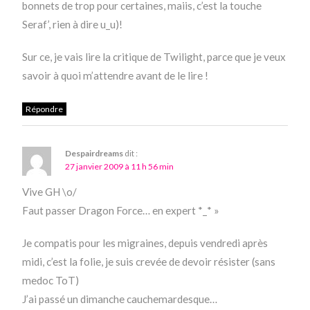
bonnets de trop pour certaines, maiis, c’est la touche
Seraf’, rien à dire u_u)!
Sur ce, je vais lire la critique de Twilight, parce que je veux
savoir à quoi m’attendre avant de le lire !
Répondre
Despairdreams
dit :
27 janvier 2009 à 11 h 56 min
Vive GH \o/
Faut passer Dragon Force… en expert *_* »
Je compatis pour les migraines, depuis vendredi après
midi, c’est la folie, je suis crevée de devoir résister (sans
medoc ToT)
J’ai passé un dimanche cauchemardesque…