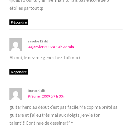
@dabYo oui tu y arrive, mais tu fais pas encore de 5
étoiles partout ;p
Répondre
sasuke12
dit :
30 janvier 2009 à 10 h 32 min
Ah oui, le nez me gene chez Talim. x)
Répondre
Ruruchi
dit :
9 février 2009 à 7 h 30 min
guitar hero,au début c’est pas facile.Ma cop ma prêté sa
guitare et j’ai eu très mal aux doigts.j’envie ton
talent!!!Continue de dessiner!^^