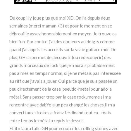
Du coup il y joue plus que moi XD. On l’a depuis deux
semaines (merci maman <3) et pour le moment on se
débrouille assez honorablement en moyen. Je trouve ca
bien fun. Par contre, j'ai des douleurs au doigts comme
quand j'ai appris les accords sur la vraie guitare mdr. De
plus, GH ca permet de découvrir (ou redecouvrir) des
grands morceaux de rock que je n'aurais probablement
pas aimés en temps normal, si je ne m'étais pas interessée
au riff que j'avais a jouer. Oui parce que je suis passée un
peu directement de la case 'pseudo-metal pour ado' a
métal. Sans passer trop par la case rock, meme si ma
rencontre avec dabYo a un peu changé les choses.Il m'a
converti aux strokes a franz ferdinand tout ca... mais
entre temps le métal a repris le dessus.
Et il m’aura fallu GH pour ecouter les rolling stones avec