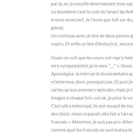
par la, or, je mouille énormement mon aqu
La deuxieme c’est la colo du fanart de Anit
trouve assez bof. Je l’avais pas fait sur du
génial.
On continue avec un line de deux persos q
copics. Et enfin un line d’Anita (oui , encor
Ouais on voit que les cours ont repris he
etre sympa bientot je le sens *__* ». Sinon
Apocalypse, la mini serie documentaire qu
m’interesse, donc, pourquoi pas. Et pusi j’
certes qu’aux premiers episodes, mais je tr
images à chaque fois, oui ok, je peux le v
C’est ultra telescopé, ils ont essayé de to
des choix, sinon ca parait vite fait a l’arr
francais ». Attention, je suis pas pro-Alle
comme quoi les francais se sont battus br