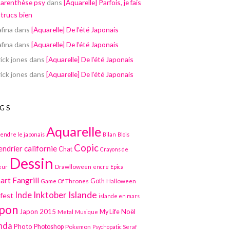
parenthèse psy
dans
[Aquarelle] Parfois, je fais
 trucs bien
afina
dans
[Aquarelle] De l’été Japonais
afina
dans
[Aquarelle] De l’été Japonais
ick jones
dans
[Aquarelle] De l’été Japonais
ick jones
dans
[Aquarelle] De l’été Japonais
GS
Aquarelle
endre le japonais
Bilan
Blois
Copic
californie
endrier
Chat
Crayons de
Dessin
Drawlloween
eur
encre
Epica
art
Fangrill
Game Of Thrones
Goth
Halloween
Inktober
Islande
Inde
lfest
islande en mars
pon
Japon 2015
Noël
Metal
My Life
Musique
nda
Photo
Photoshop
Pokemon
Psychopatic Seraf