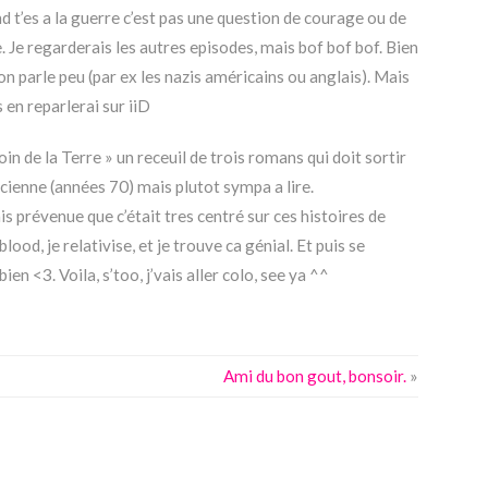
nd t’es a la guerre c’est pas une question de courage ou de
. Je regarderais les autres episodes, mais bof bof bof. Bien
on parle peu (par ex les nazis américains ou anglais). Mais
s en reparlerai sur iiD
oin de la Terre » un receuil de trois romans qui doit sortir
ancienne (années 70) mais plutot sympa a lire.
ais prévenue que c’était tres centré sur ces histoires de
blood, je relativise, et je trouve ca génial. Et puis se
ien <3. Voila, s’too, j’vais aller colo, see ya ^^
Ami du bon gout, bonsoir.
»