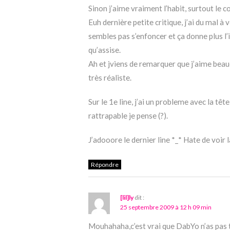
Sinon j’aime vraiment l’habit, surtout le co
Euh dernière petite critique, j’ai du mal à
sembles pas s’enfoncer et ça donne plus l’i
qu’assise.
Ah et jviens de remarquer que j’aime beauco
très réaliste.
Sur le 1e line, j’ai un probleme avec la tête
rattrapable je pense (?).
J’adooore le dernier line *_* Hate de voir 
Répondre
[lil]ly
dit :
25 septembre 2009 à 12 h 09 min
Mouhahaha,c’est vrai que DabYo n’as pas 