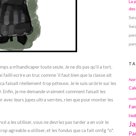
La 
des
Ser
Ser
perr
perr
TA
s a m’handicaper toute seule. Je ne dis pas qu’il a tort,
 failli ecrire un truc comme ‘il faut bien que la classe ait
Appr
ca faisait réellement trop péteuse. Je le suis un brin sur les
Cal
. Enfin, je me demande vraiment comment faisait les
coul
 avec leurs jupes ultra serrées, rien que pour monter les
Fan
Hel
cé a les utiliser, vous ne devriez pas tarder a en voir le
Ja
op agreable a utiliser, et les fondus que ca fait omfg *o*.
Pa