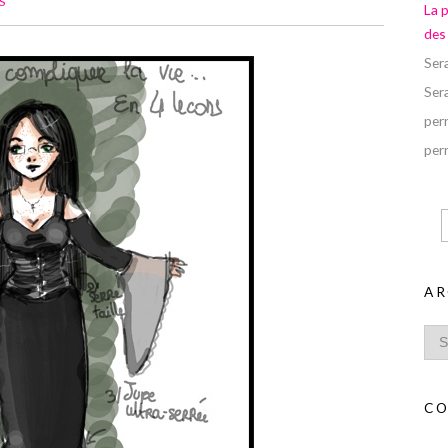
S
La 
des
Ser
Ser
perr
perr
AR
CO