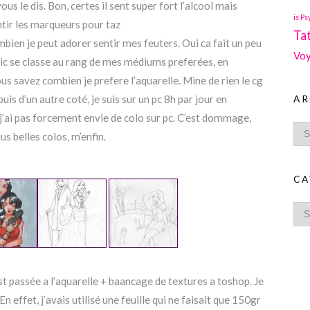
ous le dis. Bon, certes il sent super fort l’alcool mais
is Ps
entir les marqueurs pour taz
Ta
bien je peut adorer sentir mes feuters. Oui ca fait un peu
Voy
opic se classe au rang de mes médiums preferées, en
ous savez combien je prefere l’aquarelle. Mine de rien le cg
uis d’un autre coté, je suis sur un pc 8h par jour en
AR
, j’ai pas forcement envie de colo sur pc. C’est dommage,
us belles colos, m’enfin.
CA
est passée a l’aquarelle + baancage de textures a toshop. Je
 effet, j’avais utilisé une feuille qui ne faisait que 150gr