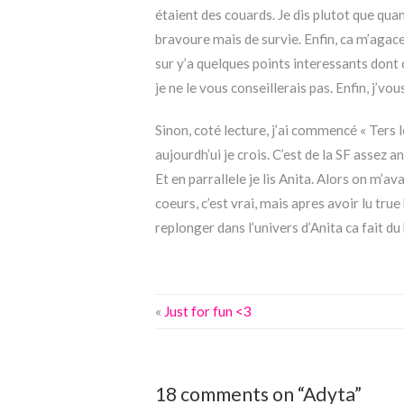
étaient des couards. Je dis plutot que qua
bravoure mais de survie. Enfin, ca m’agace
sur y’a quelques points interessants dont 
je ne le vous conseillerais pas. Enfin, j’vou
Sinon, coté lecture, j’ai commencé « Ters l
aujourdh’ui je crois. C’est de la SF assez 
Et en parrallele je lis Anita. Alors on m’av
coeurs, c’est vrai, mais apres avoir lu true 
replonger dans l’univers d’Anita ca fait du b
«
Just for fun <3
18 comments on “Adyta”