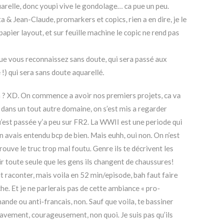
arelle, donc youpi vive le gondolage… ca pue un peu.
a & Jean-Claude, promarkers et copics, rien a en dire, je le
 papier layout, et sur feuille machine le copic ne rend pas
ue vous reconnaissez sans doute, qui sera passé aux
e !) qui sera sans doute aquarellé.
in ? XD. On commence a avoir nos premiers projets, ca va
, dans un tout autre domaine, on s’est mis a regarder
’est passée y’a peu sur FR2. La WWII est une periode qui
en avais entendu bcp de bien. Mais euhh, oui non. On n’est
ouve le truc trop mal foutu. Genre ils te décrivent les
oir toute seule que les gens ils changent de chaussures!
ut raconter, mais voila en 52 min/episode, bah faut faire
ache. Et je ne parlerais pas de cette ambiance « pro-
mande ou anti-francais, non. Sauf que voila, te bassiner
avement, courageusement, non quoi. Je suis pas qu’ils