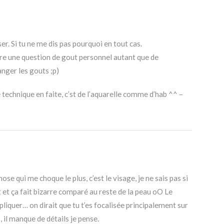
ser. Si tu ne me dis pas pourquoi en tout cas.
etre une question de gout personnel autant que de
anger les gouts ;p)
e technique en faite, c’st de l’aquarelle comme d’hab ^^ –
ose qui me choque le plus, c’est le visage, je ne sais pas si
t et ça fait bizarre comparé au reste de la peau oO Le
pliquer… on dirait que tu t’es focalisée principalement sur
 il manque de détails je pense.