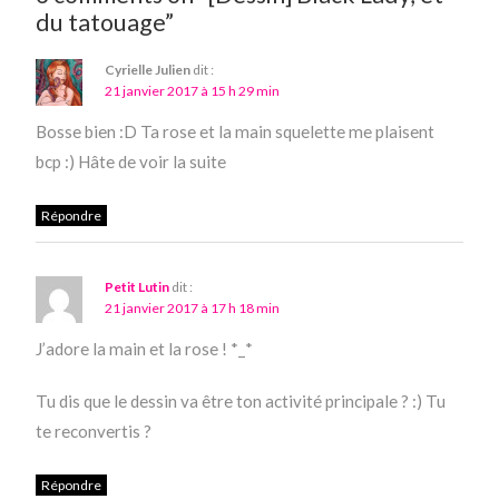
du tatouage”
Cyrielle Julien
dit :
21 janvier 2017 à 15 h 29 min
Bosse bien :D Ta rose et la main squelette me plaisent
bcp :) Hâte de voir la suite
Répondre
Petit Lutin
dit :
21 janvier 2017 à 17 h 18 min
J’adore la main et la rose ! *_*
Tu dis que le dessin va être ton activité principale ? :) Tu
te reconvertis ?
Répondre