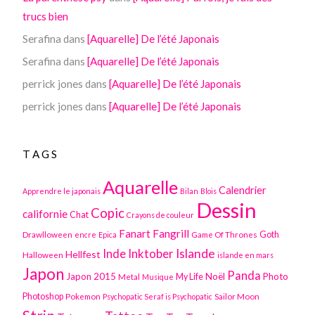
trucs bien
Serafina
dans
[Aquarelle] De l’été Japonais
Serafina
dans
[Aquarelle] De l’été Japonais
perrick jones
dans
[Aquarelle] De l’été Japonais
perrick jones
dans
[Aquarelle] De l’été Japonais
TAGS
Aquarelle
Calendrier
Apprendre le japonais
Bilan
Blois
Dessin
Copic
californie
Chat
Crayons de couleur
Fanart
Fangrill
Drawlloween
Game Of Thrones
Goth
encre
Epica
Inktober
Islande
Inde
Hellfest
Halloween
islande en mars
Japon
Panda
Japon 2015
Noël
Photo
Metal
My Life
Musique
Photoshop
Pokemon
Sailor Moon
Psychopatic Seraf is Psychopatic