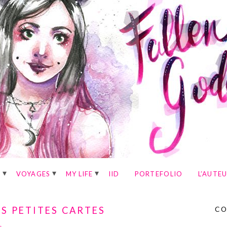
E
VOYAGES
MY LIFE
IID
PORTEFOLIO
L’AUTE
ES PETITES CARTES
CO