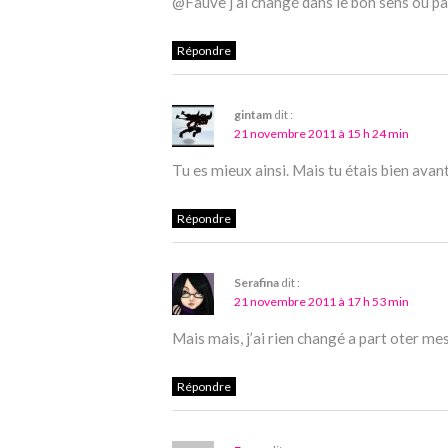
@Fauve j’ai changé dans le bon sens ou pas
Répondre
gintam
dit :
21 novembre 2011 à 15 h 24 min
Tu es mieux ainsi. Mais tu étais bien avant
Répondre
Serafina
dit :
21 novembre 2011 à 17 h 53 min
Mais mais, j’ai rien changé a part oter me
Répondre