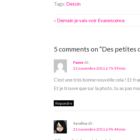
Tags:
Dessin
«
Demain je vais voir Evanescence
5 comments on “Des petites c
Fauve
dit :
21 novembre 2011 à 7 h 59 min
C’est une très bonne nouvelle cela ! Et fra
Et je trouve que sur la photo, tu as pas m
Répondre
Serafina
dit :
21 novembre 2011 à 9 h 44 min