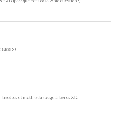
 ? XD (passque c’est ca la vraie question !)
 aussi x)
s lunettes et mettre du rouge à lèvres XD.