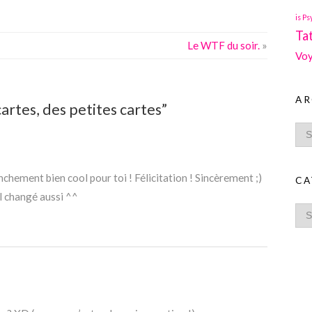
is Ps
Ta
Le WTF du soir.
»
Voy
AR
artes, des petites cartes”
nchement bien cool pour toi ! Félicitation ! Sincèrement ;)
CA
al changé aussi ^^