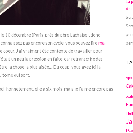
La 
des
Ser
Ser
perr
 le 10 décembre (Paris, près du père Lachaise), donc
e connaissez pas encore son cycle, vous pouvez lire
ma
perr
de coeur. J’ai vraiment été contente de travailler pour
c’était un peu la pression en faite, car retranscrire des
TA
’être la chose la plus aisée… Du coup, vous avez ici la
u tome qui sort.
Appr
Cal
and , honnetement, elle a six mois, mais je l’aime encore pas
coul
Fan
Hel
Ja
Pa