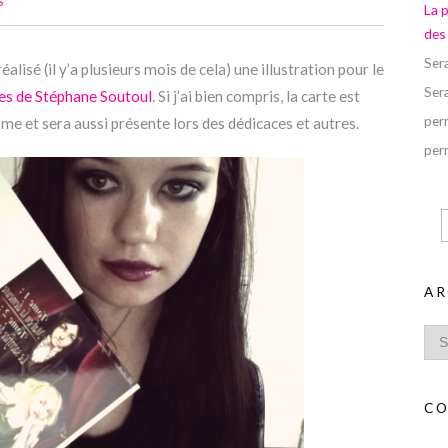
S
La 
des
Ser
éalisé (il y’a plusieurs mois de cela) une illustration pour le
Ser
s de Stéphane Soutoul
. Si j’ai bien compris, la carte est
perr
 et sera aussi présente lors des dédicaces et autres.
perr
AR
CO