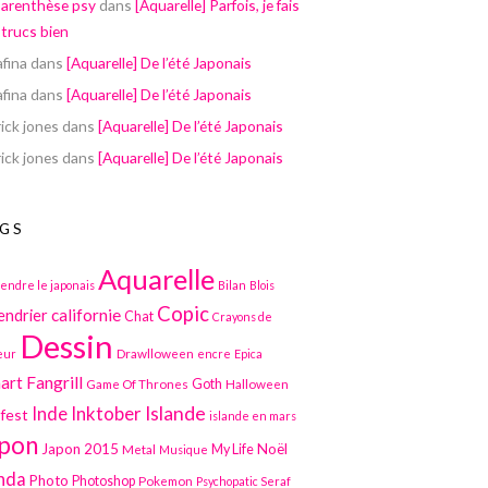
parenthèse psy
dans
[Aquarelle] Parfois, je fais
 trucs bien
afina
dans
[Aquarelle] De l’été Japonais
afina
dans
[Aquarelle] De l’été Japonais
ick jones
dans
[Aquarelle] De l’été Japonais
ick jones
dans
[Aquarelle] De l’été Japonais
GS
Aquarelle
endre le japonais
Bilan
Blois
Copic
californie
endrier
Chat
Crayons de
Dessin
Drawlloween
eur
encre
Epica
art
Fangrill
Game Of Thrones
Goth
Halloween
Inktober
Islande
Inde
lfest
islande en mars
pon
Japon 2015
Noël
Metal
My Life
Musique
nda
Photo
Photoshop
Pokemon
Psychopatic Seraf