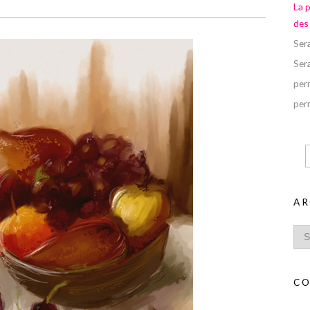
La 
des
Ser
Ser
perr
perr
AR
CO