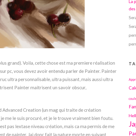
La 
des
Ser
Ser
perr
perr
plus grand). Voila, cette chose est ma premiere réalisation
TA
 sur pc, vous devez avoir entendu parler de Painter. Painter
 truc ultra personnalisable, ultra puissant, mais aussi ultra
Appr
trisent Painter maitrisent un savoir obscur,
Cal
coul
Fan
d Advanced Creation (un mag qui traite de création
Hel
je me le suis procuré, et je le trouve vraiment bien foutu.
Ja
est pas lextase niveau création, mais ca ma permis de me
Pa
t de painter. Jai donc fait la nature morte en suivant