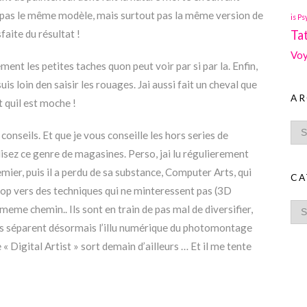
t (pas le même modèle, mais surtout pas la même version de
is Ps
sfaite du résultat !
Ta
Voy
ent les petites taches quon peut voir par si par la. Enfin,
uis loin den saisir les rouages. Jai aussi fait un cheval que
AR
quil est moche !
s conseils. Et que je vous conseille les hors series de
s lisez ce genre de magasines. Perso, jai lu régulierement
ier, puis il a perdu de sa substance, Computer Arts, qui
CA
op vers des techniques qui ne minteressent pas (3D
 meme chemin.. Ils sont en train de pas mal de diversifier,
ils séparent désormais l’illu numérique du photomontage
« Digital Artist » sort demain d’ailleurs … Et il me tente