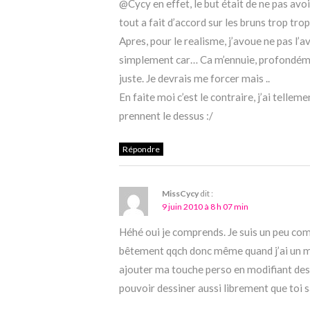
@Cycy en effet, le but était de ne pas avoir
tout a fait d’accord sur les bruns trop trop
Apres, pour le realisme, j’avoue ne pas l’a
simplement car… Ca m’ennuie, profondémen
juste. Je devrais me forcer mais ..
En faite moi c’est le contraire, j’ai telleme
prennent le dessus :/
Répondre
MissCycy
dit :
9 juin 2010 à 8 h 07 min
Héhé oui je comprends. Je suis un peu co
bêtement qqch donc même quand j’ai un mo
ajouter ma touche perso en modifiant des 
pouvoir dessiner aussi librement que toi