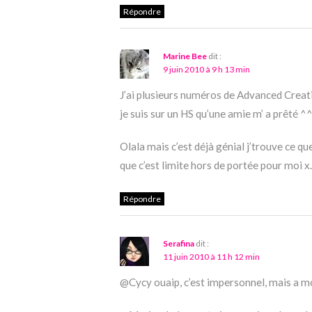
Répondre
Marine Bee
dit :
9 juin 2010 à 9 h 13 min
J’ai plusieurs numéros de Advanced Creati
je suis sur un HS qu’une amie m’ a prêté ^
Olala mais c’est déjà génial j’trouve ce que
que c’est limite hors de portée pour moi x
Répondre
Serafina
dit :
11 juin 2010 à 11 h 12 min
@Cycy ouaip, c’est impersonnel, mais a mon