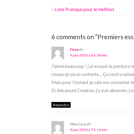
«
Liste Pratique pour le Hellfest
6 comments on “Premiers essa
Firea
dit :
9 juin 2010 à 6 h 39 min
J’aime beaucoup ! j’ai essayé la peinture n
niveau je serai contente… Ça rend vraimen
Mais pour l’instant je vais me contenter
Et Advanced Creation j’y suis abonnée, j’a
Répondre
MissCycy
dit :
9 juin 2010 à 7 h 13 min