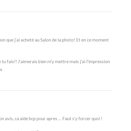
on que j’ai acheté au Salon de la photo! Et en ce moment
^
 tu fais!! J’aimerais bien m’y mettre mais j’ai l’impression
.x
 avis, ca aide bcp pour apres … Faut s’y forcer quoi !