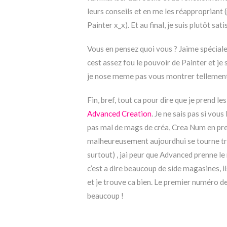
leurs conseils et en me les réapproprian
Painter x_x). Et au final, je suis plutôt sati
Vous en pensez quoi vous ? Jaime spécialem
cest assez fou le pouvoir de Painter et je s
je nose meme pas vous montrer tellement 
Fin, bref, tout ca pour dire que je prend le
Advanced Creation
. Je ne sais pas si vou
pas mal de mags de créa, Crea Num en prem
malheureusement aujourdhui se tourne tr
surtout) , jai peur que Advanced prenne le
c’est a dire beaucoup de side magasines, 
et je trouve ca bien. Le premier numéro de 
beaucoup !