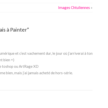
Images Chtuliennes
»
is à Painter”
umérique et c’est vachement dur, le jour où j’arriverai à ton
t bien =)
 de toshop ou ArtRage XD
ime bien, mais j’ai jamais acheté de hors-série.