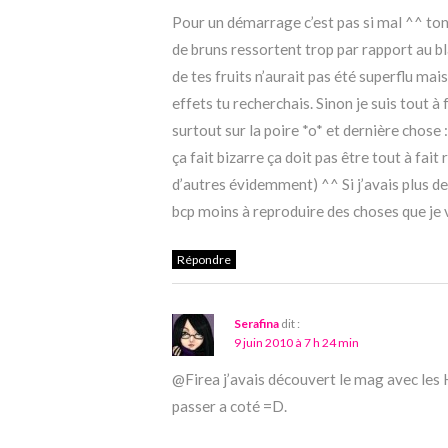
Pour un démarrage c’est pas si mal ^^ ton
de bruns ressortent trop par rapport au bl
de tes fruits n’aurait pas été superflu mais
effets tu recherchais. Sinon je suis tout à f
surtout sur la poire *o* et dernière chose 
ça fait bizarre ça doit pas être tout à fait
d’autres évidemment) ^^ Si j’avais plus de
bcp moins à reproduire des choses que je vo
Répondre
Serafina
dit :
9 juin 2010 à 7 h 24 min
@Firea j’avais découvert le mag avec les HS
passer a coté =D.