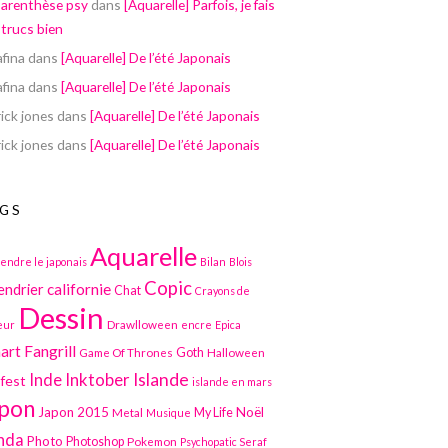
parenthèse psy
dans
[Aquarelle] Parfois, je fais
 trucs bien
afina
dans
[Aquarelle] De l’été Japonais
afina
dans
[Aquarelle] De l’été Japonais
ick jones
dans
[Aquarelle] De l’été Japonais
ick jones
dans
[Aquarelle] De l’été Japonais
GS
Aquarelle
endre le japonais
Bilan
Blois
Copic
californie
endrier
Chat
Crayons de
Dessin
Drawlloween
eur
encre
Epica
art
Fangrill
Game Of Thrones
Goth
Halloween
Inktober
Islande
Inde
lfest
islande en mars
pon
Japon 2015
Noël
Metal
My Life
Musique
nda
Photo
Photoshop
Pokemon
Psychopatic Seraf