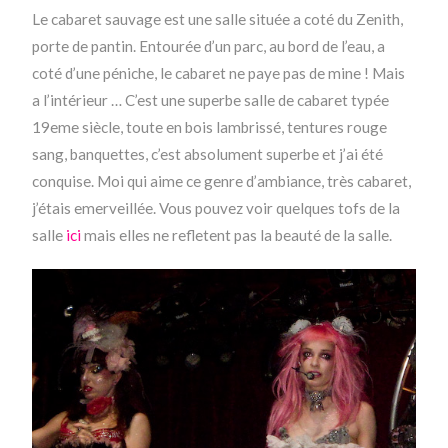
Le cabaret sauvage est une salle située a coté du Zenith,
porte de pantin. Entourée d’un parc, au bord de l’eau, a
coté d’une péniche, le cabaret ne paye pas de mine ! Mais
a l’intérieur … C’est une superbe salle de cabaret typée
19eme siècle, toute en bois lambrissé, tentures rouge
sang, banquettes, c’est absolument superbe et j’ai été
conquise. Moi qui aime ce genre d’ambiance, très cabaret,
j’étais emerveillée. Vous pouvez voir quelques tofs de la
salle
ici
mais elles ne refletent pas la beauté de la salle.