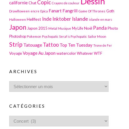
Dessin
Copic
californie
Chat
Crayons de couleur
Fanart
Fangrill
Drawlloween
Game Of Thrones
Goth
encre
Epica
Inktober
Islande
Inde
Hellfest
Halloween
islande en mars
Japon
Panda
Japon 2015
Noël
Photo
Metal
My Life
Musique
Photoshop
Pokemon
Sailor Moon
Psychopatic Seraf is Psychopatic
Strip
Tattoo
Tatouage
Top Ten Tuesday
Trone de Fer
Voyage Au Japon
watercolor
Voyage
WTF
Whatever
ARCHIVES
CATÉGORIES