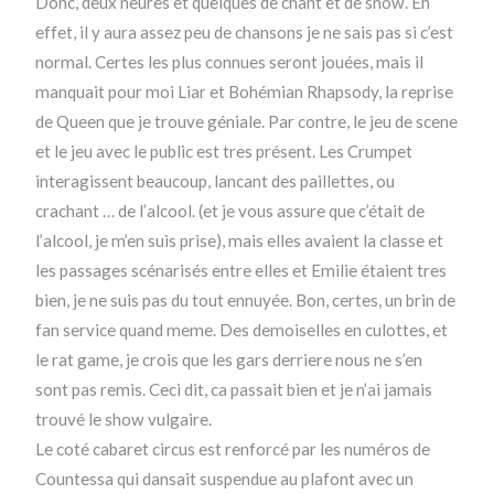
Donc, deux heures et quelques de chant et de show. En
effet, il y aura assez peu de chansons je ne sais pas si c’est
normal. Certes les plus connues seront jouées, mais il
manquait pour moi Liar et Bohémian Rhapsody, la reprise
de Queen que je trouve géniale. Par contre, le jeu de scene
et le jeu avec le public est tres présent. Les Crumpet
interagissent beaucoup, lancant des paillettes, ou
crachant … de l’alcool. (et je vous assure que c’était de
l’alcool, je m’en suis prise), mais elles avaient la classe et
les passages scénarisés entre elles et Emilie étaient tres
bien, je ne suis pas du tout ennuyée. Bon, certes, un brin de
fan service quand meme. Des demoiselles en culottes, et
le rat game, je crois que les gars derriere nous ne s’en
sont pas remis. Ceci dit, ca passait bien et je n’ai jamais
trouvé le show vulgaire.
Le coté cabaret circus est renforcé par les numéros de
Countessa qui dansait suspendue au plafont avec un