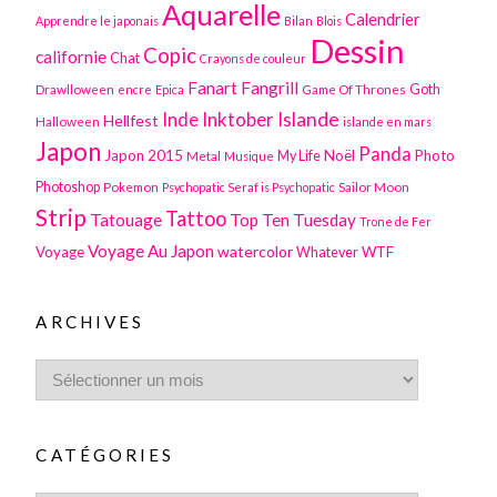
Aquarelle
Calendrier
Apprendre le japonais
Bilan
Blois
Dessin
Copic
californie
Chat
Crayons de couleur
Fanart
Fangrill
Drawlloween
Game Of Thrones
Goth
encre
Epica
Inktober
Islande
Inde
Hellfest
Halloween
islande en mars
Japon
Panda
Japon 2015
Noël
Photo
Metal
My Life
Musique
Photoshop
Pokemon
Sailor Moon
Psychopatic Seraf is Psychopatic
Strip
Tattoo
Tatouage
Top Ten Tuesday
Trone de Fer
Voyage Au Japon
watercolor
Voyage
WTF
Whatever
ARCHIVES
CATÉGORIES