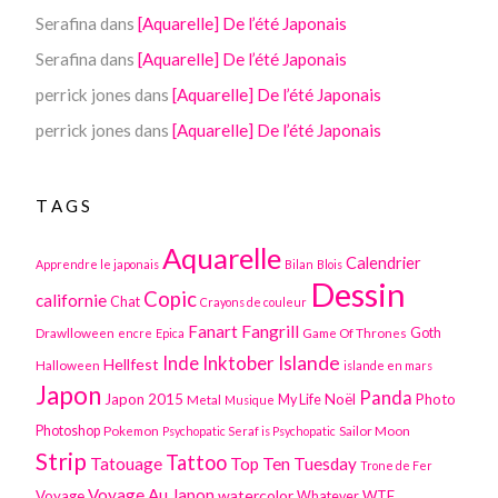
Serafina
dans
[Aquarelle] De l’été Japonais
Serafina
dans
[Aquarelle] De l’été Japonais
perrick jones
dans
[Aquarelle] De l’été Japonais
perrick jones
dans
[Aquarelle] De l’été Japonais
TAGS
Aquarelle
Calendrier
Apprendre le japonais
Bilan
Blois
Dessin
Copic
californie
Chat
Crayons de couleur
Fanart
Fangrill
Drawlloween
Game Of Thrones
Goth
encre
Epica
Inktober
Islande
Inde
Hellfest
Halloween
islande en mars
Japon
Panda
Japon 2015
Noël
Photo
Metal
My Life
Musique
Photoshop
Pokemon
Sailor Moon
Psychopatic Seraf is Psychopatic
Strip
Tattoo
Tatouage
Top Ten Tuesday
Trone de Fer
Voyage Au Japon
watercolor
Voyage
WTF
Whatever