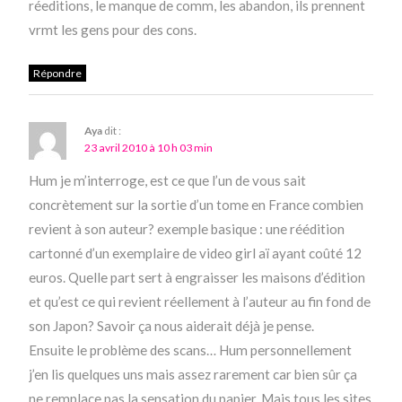
réeditions, le manque de comm, les abandon, ils prennent
vrmt les gens pour des cons.
Répondre
Aya
dit :
23 avril 2010 à 10 h 03 min
Hum je m’interroge, est ce que l’un de vous sait
concrètement sur la sortie d’un tome en France combien
revient à son auteur? exemple basique : une réédition
cartonné d’un exemplaire de video girl aï ayant coûté 12
euros. Quelle part sert à engraisser les maisons d’édition
et qu’est ce qui revient réellement à l’auteur au fin fond de
son Japon? Savoir ça nous aiderait déjà je pense.
Ensuite le problème des scans… Hum personnellement
j’en lis quelques uns mais assez rarement car bien sûr ça
ne remplace pas la sensation du papier. Mais tous les sites