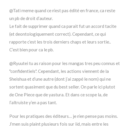
@Tati meme quand ce n’est pas édité en france, ca reste
un pb de droit d’auteur.
Le fait de supprimer quand ca parait fut un accord tacite
(et deontologiquement correct). Cependant, ce qui
rapporte c’est les trois derniers chaps et leurs sortie..
C’est bien pour ca le pb.
@Ryuutei tu as raison pour les mangas tres peu connus et
"confidentiels". Cependant, les actions viennent de la
Sheishua et d’une autre (dont j’ai zappé le nom) qui ne
sortent quasiment que du best seller. On parle ici plutot
de One Piece que de yastura. Et dans ce scope la, de
l’altruiste y’en a pas tant.
Pour les pratiques des éditeurs… je n’en pense pas moins.
J’men suis plaint plusieurs fois sur iid, mais entre les