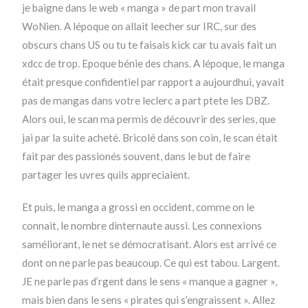
je baigne dans le web « manga » de part mon travail
WoNien. A lépoque on allait leecher sur IRC, sur des
obscurs chans US ou tu te faisais kick car tu avais fait un
xdcc de trop. Epoque bénie des chans. A lépoque, le manga
était presque confidentiel par rapport a aujourdhui, yavait
pas de mangas dans votre leclerc a part ptete les DBZ.
Alors oui, le scan ma permis de découvrir des series, que
jai par la suite acheté. Bricolé dans son coin, le scan était
fait par des passionés souvent, dans le but de faire
partager les uvres quils appreciaient.
Et puis, le manga a grossi en occident, comme on le
connait, le nombre dinternaute aussi. Les connexions
saméliorant, le net se démocratisant. Alors est arrivé ce
dont on ne parle pas beaucoup. Ce qui est tabou. Largent.
JE ne parle pas d’rgent dans le sens « manque a gagner »,
mais bien dans le sens « pirates qui s’engraissent ». Allez