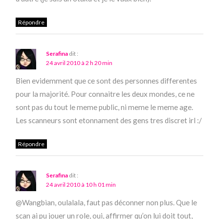
Répondre
Serafina
dit :
24 avril 2010 à 2 h 20 min
Bien evidemment que ce sont des personnes differentes
pour la majorité. Pour connaitre les deux mondes, ce ne
sont pas du tout le meme public, ni meme le meme age.
Les scanneurs sont etonnament des gens tres discret irl :/
Répondre
Serafina
dit :
24 avril 2010 à 10 h 01 min
@Wangbian, oulalala, faut pas déconner non plus. Que le
scan ai pu jouer un role, oui, affirmer qu’on lui doit tout,