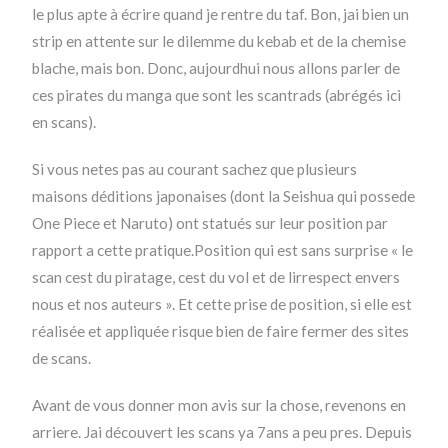
le plus apte à écrire quand je rentre du taf. Bon, jai bien un
strip en attente sur le dilemme du kebab et de la chemise
blache, mais bon. Donc, aujourdhui nous allons parler de
ces pirates du manga que sont les scantrads (abrégés ici
en scans).
Si vous netes pas au courant sachez que plusieurs
maisons déditions japonaises (dont la Seishua qui possede
One Piece et Naruto) ont statués sur leur position par
rapport a cette pratique.Position qui est sans surprise « le
scan cest du piratage, cest du vol et de lirrespect envers
nous et nos auteurs ». Et cette prise de position, si elle est
réalisée et appliquée risque bien de faire fermer des sites
de scans.
Avant de vous donner mon avis sur la chose, revenons en
arriere. Jai découvert les scans ya 7ans a peu pres. Depuis