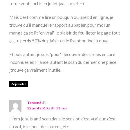
tome vont sortir en juilet jvais arreter)…
Mais c’est comme lire un bouquin ou une bd en ligne, je
trouve qu’il manque le rapport au papier, pour moi un
manga ça se lit "en vrai" le plaisir de feuilleter la page tout
ça, tu perds 50% du plaisir en le lisant online jtrouve…
Et puis autant je suis "pour" découvrir des séries encore
inconnues en France, autant le scan du dernier one piece
jtrouve ça vraiment inutile…
Répondre
Tenten8
dit :
22 avril 2010 à 8 h 11 min
Hmm je suis anti scan dans le sens où c’est vrai que c’est
du vol, irrespect de l’auteur, etc…