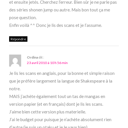
et ensuite jetés. Cherchez l’erreur. Bien sûr je ne parle pas
des séries shonen jump ou autre. Mais bon tout ça me
pose question.
Enfin voilà ^^ Donc je lis des scans et je l’assume.
Répondre
Ordina
dit :
23 avril 2010 à 10 h 56 min
Je lis les scans en anglais, pour la bonne et simple raison
que je préfère largement la langue de Shakespeare à la
notre.
MAIS j’achète également tout un tas de mangas en
version papier (et en français) dont je lis les scans.
J’aime bien cette version plus materielle.
J’ai le budget pour puisque je n’achète absolument rien
d’autre (je suis un otaku et je le vaux bien).